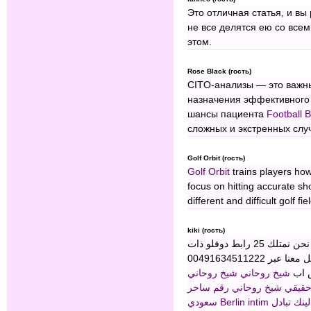
Это отличная статья, и вы
не все делятся ею со все
этом.
Rose Black (гость)
CITO-анализы — это важны
назначения эффективного
шансы пациента
Football 
сложных и экстренных слу
Golf Orbit (гость)
Golf Orbit
trains players how
focus on hitting accurate sh
different and difficult golf fie
kiki (гость)
تبادل باك لينك هل تريد تبادل باك لينك مع موقع عالي؟ نحن نمتلك 25 رابط دوفلو ذات
جودة عالية من يرغب تبادل باك لينك يرجي التواصل معنا عبر 00491634511222
س اب
شيخ روحاني
شيخ روحاني
حقيقي
شيخ روحاني
رقم ساحر
سعودي
Berlin intim
تبادل
لينك