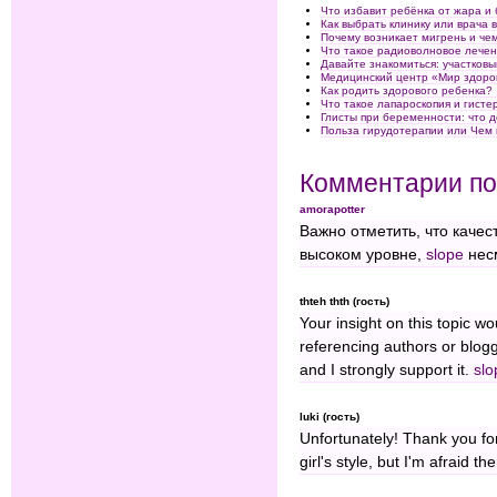
Что избавит ребёнка от жара и
Как выбрать клинику или врача 
Почему возникает мигрень и че
Что такое радиоволновое лечен
Давайте знакомиться: участковы
Медицинский центр «Мир здоро
Как родить здорового ребенка?
Что такое лапароскопия и гисте
Глисты при беременности: что 
Польза гирудотерапии или Чем 
Комментарии по
amorapotter
Важно отметить, что качес
высоком уровне,
slope
несм
thteh thth (гость)
Your insight on this topic wo
referencing authors or blogg
and I strongly support it.
slo
luki (гость)
Unfortunately! Thank you for
girl's style, but I'm afraid 