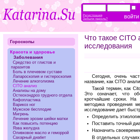
Регистрация
Забыли пароль?
Что такое CITO
Гороскопы
исследования
Красота и здоровье
Заболевания
Средство от глистов и
паразитов
Боль в плечевом суставе
Сегодня, очень час
Лапароскопия и гистероскопия
Лечение алкоголизма
название, как CITO анали
CITO анализ
Такой термин, как Ci
Анализы на дому
Это означает, что о
Остеохондроз грудного отдела
кротчайшие сроки. На
Кифопластика
методика проведения м
Варикоз ног
Мужское бесплодие
исследование дает быст
Мигрень
Определить этиологи
Лечение эрозии шейки матки
Поставить точный диа
Как повысить потенцию
Язва желудка
Назначить своевремен
Оливковое масло и геморрой
В отдельных случаях 
Сахарный диабет