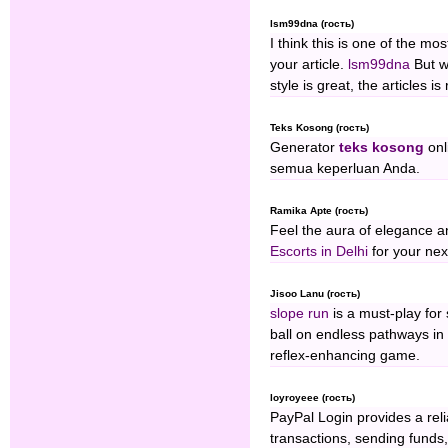
lsm99dna (гость)
I think this is one of the mo
your article.
lsm99dna
But w
style is great, the articles i
Teks Kosong (гость)
Generator
teks kosong
onl
semua keperluan Anda.
Ramika Apte (гость)
Feel the aura of elegance 
Escorts in Delhi
for your next
Jisoo Lanu (гость)
slope run
is a must-play for 
ball on endless pathways in a 
reflex-enhancing game.
loyroyeee (гость)
PayPal Login provides a rel
transactions, sending funds