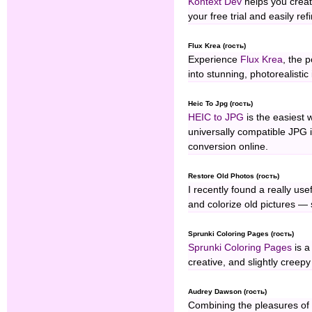
Kontext Dev
helps you create
your free trial and easily ref
Flux Krea (гость)
Experience
Flux Krea
, the 
into stunning, photorealistic
Heic To Jpg (гость)
HEIC to JPG
is the easiest w
universally compatible JPG i
conversion online.
Restore Old Photos (гость)
I recently found a really usef
and colorize old pictures —
Sprunki Coloring Pages (гость)
Sprunki Coloring Pages
is a
creative, and slightly creepy
Audrey Dawson (гость)
Combining the pleasures of t