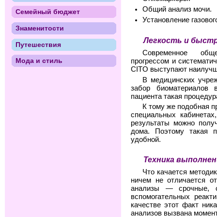
Общий анализ мочи.
Семейный бюджет
Установление газового
Знаменитости
Легкость и быст
Путешествия
Современное обще
Мода и стиль
прогрессом и системати
CITO выступают наилучш
В медицинских учре
забор биоматериалов 
пациента такая процедур
К тому же подобная п
специальных кабинетах
результаты можно получ
дома. Поэтому такая п
удобной.
Техника выполнен
Что качается методик
ничем не отличается от
анализы — срочные, с
вспомогательных реакти
качестве этот факт ник
анализов вызвана момен