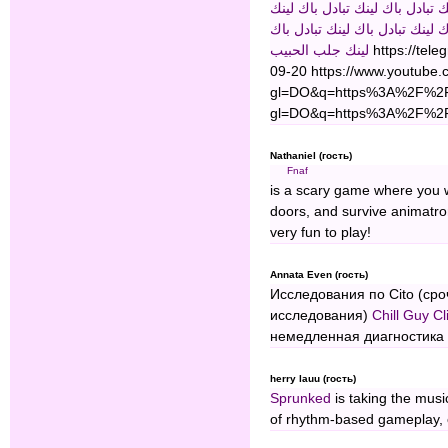
ك
تبادل باك لينك
تبادل باك لينك
ك لينك
تبادل باك لينك
تبادل باك
جلب الحبيب
لينك
https://tele
09-20 https://www.youtube.
gl=DO&q=https%3A%2F%2Fel
gl=DO&q=https%3A%2F%2Fh
Nathaniel (гость)
Fnaf
is a scary game where you 
doors, and survive animatron
very fun to play!
Annata Even (гость)
Исследования по Cito (ср
исследования)
Chill Guy Cl
немедленная диагностика
herry lauu (гость)
Sprunked
is taking the musi
of rhythm-based gameplay, c