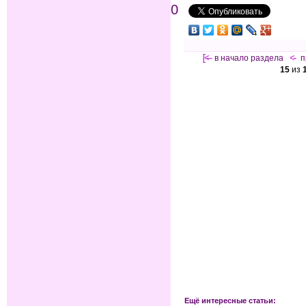
0
[<—
в начало раздела
<-
п
15
из
Ещё интересные статьи: