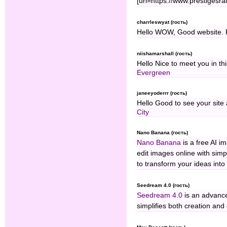
[url=https://www.prestigesrai
charrleswyat (гость)
Hello WOW, Good website.
niishamarshall (гость)
Hello Nice to meet you in th
Evergreen
janeeyoderrr (гость)
Hello Good to see your site
City
Nano Banana (гость)
Nano Banana
is a free AI i
edit images online with sim
to transform your ideas into 
Seedream 4.0 (гость)
Seedream 4.0
is an advanc
simplifies both creation and 