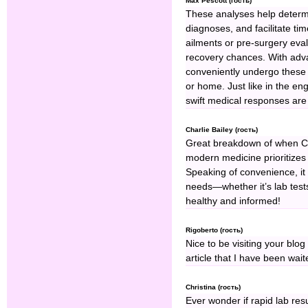
Max Pescott (гость)
These analyses help determi
diagnoses, and facilitate tim
ailments or pre-surgery eval
recovery chances. With adv
conveniently undergo these t
or home. Just like in the 
swift medical responses are 
Charlie Bailey (гость)
Great breakdown of when Cito
modern medicine prioritizes
Speaking of convenience, i
needs—whether it’s lab tests
healthy and informed!
Rigoberto (гость)
Nice to be visiting your blo
article that I have been wait
Christina (гость)
Ever wonder if rapid lab res