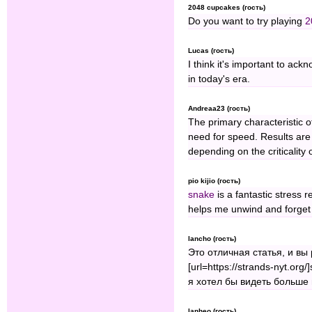
2048 cupcakes (гость)
Do you want to try playing
2
Lucas (гость)
I think it's important to ac
in today's era.
Andreaa23 (гость)
The primary characteristic 
need for speed. Results are 
depending on the criticality o
pio kijio (гость)
snake
is a fantastic stress r
helps me unwind and forget
lancho (гость)
Это отличная статья, и вы
[url=https://strands-nyt.org
я хотел бы видеть больше
lanheo (гость)