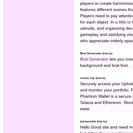
players to create harmonio
features different scenes th
Players need to pay attentio
for each object. In
a little to 
utensils, and organizing de
gameplay and satisfying vis
who appreciate orderly spa
Brat Generator (гость)
Brat Generator
lets you crea
background and brat font.
sivoxi roy (гость)
Securely access your Uphold
and monitor your portfolio. 
Phantom Wallet is a secure 
Solana and Ethereum. Store,
ease.
jaseasston (гость)
Hello Good site and need mo