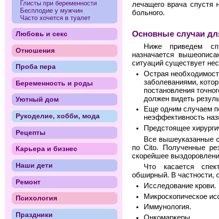
Глисты при беременности
лечащего врача спустя 
Бесплодие у мужчин
больного.
Часто хочется в туалет
Основные случаи для
Любовь и секс
Ниже приведем сп
Отношения
назначается вышеописа
ситуаций существует нес
Проба пера
Острая необходимост
заболеваниями, котор
Беременность и роды
постановления точног
должен видеть резуль
Уютный дом
Еще одним случаем п
Рукоделие, хобби, мода
неэффективность наз
Предстоящее хирурги
Рецепты
Все вышеуказанные с
по Сito. Полученные р
Карьера и бизнес
скорейшее выздоровлени
Наши дети
Что касается спек
обширный. В частности, 
Ремонт
Исследование крови.
Микроскопическое ис
Психология
Иммунология.
Праздники
Онкомаркеры.