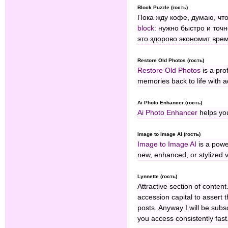
Block Puzzle (гость)
Пока жду кофе, думаю, чт
block
: нужно быстро и то
это здорово экономит врем
Restore Old Photos (гость)
Restore Old Photos
is a pro
memories back to life with 
Ai Photo Enhancer (гость)
Ai Photo Enhancer
helps you
Image to Image AI (гость)
Image to Image AI
is a power
new, enhanced, or stylized v
Lynnette (гость)
Attractive section of conten
accession capital to assert 
posts. Anyway I will be sub
you access consistently fast