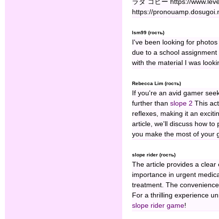
ラダ コピー https://www.leve
https://pronouamp.dosugoi.
lsm99 (гость)
I've been looking for photos
due to a school assignment 
with the material I was look
Rebecca Lim (гость)
If you're an avid gamer seek
further than
slope 2
This ac
reflexes, making it an exciting
article, we'll discuss how t
you make the most of your 
slope rider (гость)
The article provides a clear
importance in urgent medical
treatment. The convenience 
For a thrilling experience un
slope rider game
!