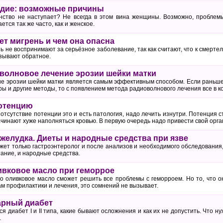
одие: возможные причины
ство не наступает? Не всегда в этом вина женщины. Возможно, проблемы
тся так же часто, как и женское.
ет мигрень и чем она опасна
ь не воспринимают за серьёзное заболевание, так как считают, что к смерте
зывают обратное.
оволновое лечение эрозии шейки матки
е эрозии шейки матки является самым эффективным способом. Если раньш
ы и другие методы, то с появлением метода радиоволнового лечения все в к
потенцию
отсутствие потенции это и есть патология, надо лечить изнутри. Потенция с
чинают хуже наполняться кровью. В первую очередь надо привести свой орга
 желудка. Диеты и народные средства при язве
жет только гастроэнтеролог и после анализов и необходимого обследовани
ание, и народные средства.
ивковое масло при геморрое
то оливковое масло сможет решить все проблемы с геморроем. Но то, что 
м профилактики и лечения, это сомнений не вызывает.
арный диабет
ся диабет I и II типа, какие бывают осложнения и как их не допустить. Что 
.