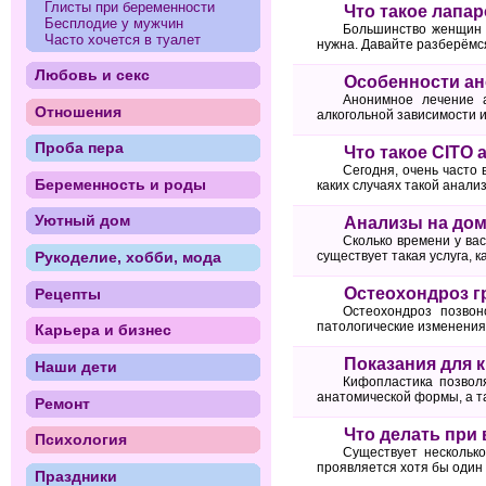
Глисты при беременности
Что такое лапа
Бесплодие у мужчин
Большинство женщин ча
Часто хочется в туалет
нужна. Давайте разберёмся
Любовь и секс
Особенности ан
Анонимное лечение а
Отношения
алкогольной зависимости и
Проба пера
Что такое CITO
Сегодня, очень часто 
Беременность и роды
каких случаях такой анализ
Уютный дом
Анализы на дом
Сколько времени у вас
Рукоделие, хобби, мода
существует такая услуга, к
Остеохондроз г
Рецепты
Остеохондроз позвон
патологические изменения 
Карьера и бизнес
Показания для 
Наши дети
Кифопластика позвол
анатомической формы, а т
Ремонт
Что делать при 
Психология
Существует нескольк
проявляется хотя бы один 
Праздники