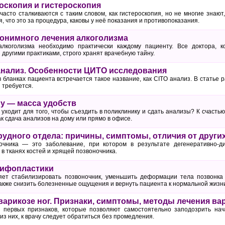
роскопия и гистероскопия
сто сталкиваются с таким словом, как гистероскопия, но не многие знают,
, что это за процедура, каковы у неё показания и противопоказания.
онимного лечения алкоголизма
лкоголизма необходимо практически каждому пациенту. Все доктора, 
 другими практиками, строго хранят врачебную тайну.
 анализ. Особенности ЦИТО исследования
в бланках пациента встречается такое название, как CITO анализ. В статье р
 требуется.
у — масса удобств
 уходит для того, чтобы съездить в поликлинику и сдать анализы? К счасть
ак сдача анализов на дому или прямо в офисе.
рудного отдела: причины, симптомы, отличия от други
очника — это заболевание, при котором в результате дегенеративно-д
в тканях костей и хрящей позвоночника.
кифопластики
яет стабилизировать позвоночник, уменьшить деформации тела позвонка
акже снизить болезненные ощущения и вернуть пациента к нормальной жизн
варикозе ног. Признаки, симптомы, методы лечения ва
о первых признаков, которые позволяют самостоятельно заподозрить нач
из них, к врачу следует обратиться без промедления.