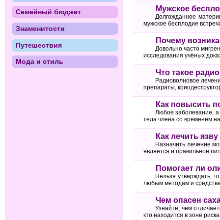
Мужское беспл
Семейный бюджет
Долгожданное материн
мужское бесплодие встречае
Знаменитости
Почему возника
Путешествия
Довольно часто мигрен
исследования учёных дока
Мода и стиль
Что такое ради
Радиоволновое лечени
препараты, криодеструктор
Как повысить 
Любое заболевание, а 
тела члена со временем на
Как лечить язву
Назначить лечение мо
является и правильное пит
Помогает ли ол
Нельзя утверждать, ч
любым методам и средства
Чем опасен сах
Узнайте, чем отличает
кто находится в зоне риска