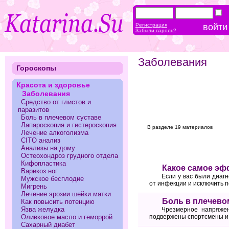
Регистрация
Забыли пароль?
Заболевания
Гороскопы
Красота и здоровье
Заболевания
Средство от глистов и
паразитов
Боль в плечевом суставе
Лапароскопия и гистероскопия
В разделе 19 материалов
Лечение алкоголизма
CITO анализ
Анализы на дому
Остеохондроз грудного отдела
Кифопластика
Какое самое эф
Варикоз ног
Если у вас были диаг
Мужское бесплодие
от инфекции и исключить 
Мигрень
Лечение эрозии шейки матки
Боль в плечево
Как повысить потенцию
Язва желудка
Чрезмерное напряжен
Оливковое масло и геморрой
подвержены спортсмены и 
Сахарный диабет