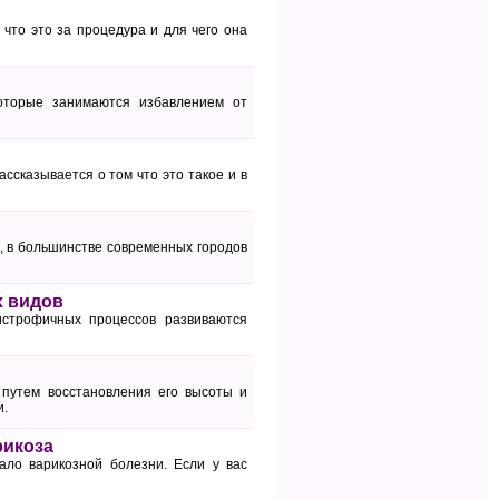
 что это за процедура и для чего она
которые занимаются избавлением от
ассказывается о том что это такое и в
ю, в большинстве современных городов
х видов
истрофичных процессов развиваются
 путем восстановления его высоты и
и.
рикоза
ало варикозной болезни. Если у вас