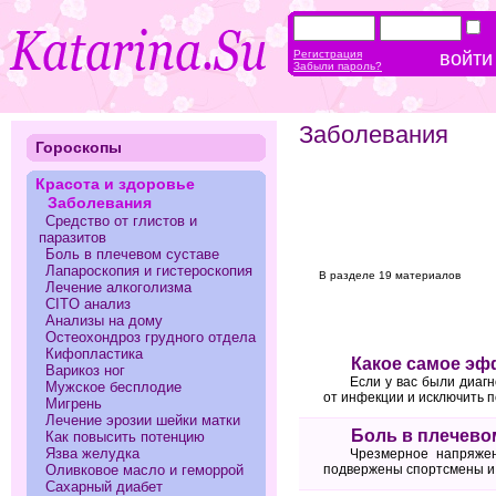
Регистрация
Забыли пароль?
Заболевания
Гороскопы
Красота и здоровье
Заболевания
Средство от глистов и
паразитов
Боль в плечевом суставе
Лапароскопия и гистероскопия
В разделе 19 материалов
Лечение алкоголизма
CITO анализ
Анализы на дому
Остеохондроз грудного отдела
Кифопластика
Какое самое эф
Варикоз ног
Если у вас были диаг
Мужское бесплодие
от инфекции и исключить 
Мигрень
Лечение эрозии шейки матки
Боль в плечево
Как повысить потенцию
Язва желудка
Чрезмерное напряжен
Оливковое масло и геморрой
подвержены спортсмены и 
Сахарный диабет