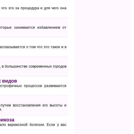
 что это за процедура и для чего она
которые занимаются избавлением от
ассказывается о том что это такое и в
ю, в большинстве современных городов
х видов
истрофичных процессов развиваются
 путем восстановления его высоты и
и.
рикоза
ало варикозной болезни. Если у вас