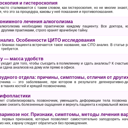
роскопия и гистероскопия
сто сталкиваются с таким словом, как гистероскопия, но не многие знают,
, что это за процедура, каковы у неё показания и противопоказания.
онимного лечения алкоголизма
лкоголизма необходимо практически каждому пациенту. Все доктора, 
 другими практиками, строго хранят врачебную тайну.
 анализ. Особенности ЦИТО исследования
в бланках пациента встречается такое название, как CITO анализ. В статье р
 требуется.
у — масса удобств
 уходит для того, чтобы съездить в поликлинику и сдать анализы? К счасть
ак сдача анализов на дому или прямо в офисе.
рудного отдела: причины, симптомы, отличия от други
очника — это заболевание, при котором в результате дегенеративно-д
в тканях костей и хрящей позвоночника.
кифопластики
яет стабилизировать позвоночник, уменьшить деформации тела позвонка
акже снизить болезненные ощущения и вернуть пациента к нормальной жизн
варикозе ног. Признаки, симптомы, методы лечения ва
о первых признаков, которые позволяют самостоятельно заподозрить нач
из них, к врачу следует обратиться без промедления.