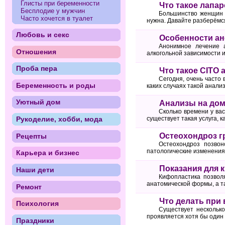
Глисты при беременности
Что такое лапа
Бесплодие у мужчин
Большинство женщин ча
Часто хочется в туалет
нужна. Давайте разберёмся
Любовь и секс
Особенности ан
Анонимное лечение а
Отношения
алкогольной зависимости и
Проба пера
Что такое CITO
Сегодня, очень часто 
Беременность и роды
каких случаях такой анализ
Уютный дом
Анализы на дом
Сколько времени у вас
Рукоделие, хобби, мода
существует такая услуга, к
Остеохондроз г
Рецепты
Остеохондроз позвон
патологические изменения 
Карьера и бизнес
Показания для 
Наши дети
Кифопластика позвол
анатомической формы, а т
Ремонт
Что делать при 
Психология
Существует нескольк
проявляется хотя бы один 
Праздники