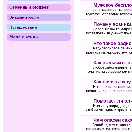
Мужское беспл
Семейный бюджет
Долгожданное материн
мужское бесплодие встречае
Знаменитости
Почему возника
Путешествия
Довольно часто мигрен
исследования учёных дока
Мода и стиль
Что такое ради
Радиоволновое лечени
препараты, криодеструктор
Как повысить 
Любое заболевание, а 
тела члена со временем на
Как лечить язву
Назначить лечение мо
является и правильное пит
Помогает ли ол
Нельзя утверждать, ч
любым методам и средства
Чем опасен сах
Узнайте, чем отличает
кто находится в зоне риска