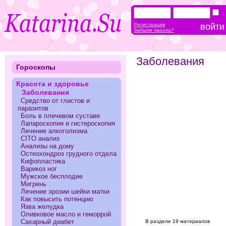
Регистрация
Забыли пароль?
Заболевания
Гороскопы
Красота и здоровье
Заболевания
Средство от глистов и
паразитов
Боль в плечевом суставе
Лапароскопия и гистероскопия
Лечение алкоголизма
CITO анализ
Анализы на дому
Остеохондроз грудного отдела
Кифопластика
Варикоз ног
Мужское бесплодие
Мигрень
Лечение эрозии шейки матки
Как повысить потенцию
Язва желудка
Оливковое масло и геморрой
Сахарный диабет
В разделе 19 материалов