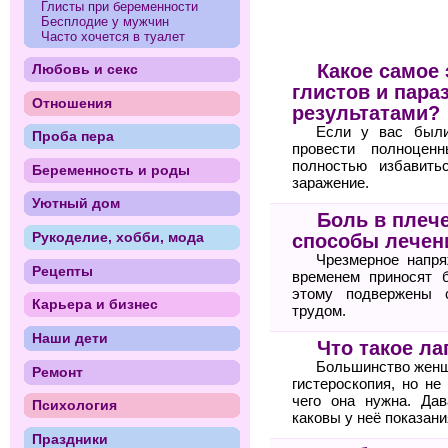
Глисты при беременности
Бесплодие у мужчин
Часто хочется в туалет
Какое самое
Любовь и секс
глистов и пара
Отношения
результатами?
Если у вас были
Проба пера
провести полноцен
полностью избавить
Беременность и роды
заражение.
Уютный дом
Боль в плеч
Рукоделие, хобби, мода
способы лечен
Чрезмерное напря
Рецепты
временем приносят 
этому подвержены 
Карьера и бизнес
трудом.
Наши дети
Что такое ла
Большинство женщи
Ремонт
гистероскопия, но не
чего она нужна. Дав
Психология
каковы у неё показани
Праздники