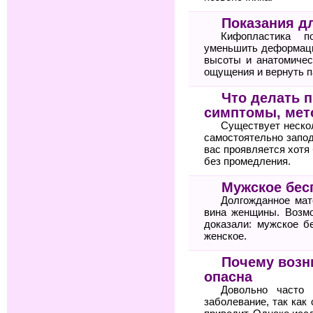
Показания д
Кифопластика по
уменьшить деформаци
высоты и анатомичес
ощущения и вернуть п
Что делать п
симптомы, мет
Существует неско
самостоятельно запод
вас проявляется хотя 
без промедления.
Мужское бес
Долгожданное мат
вина женщины. Возм
доказали: мужское б
женское.
Почему возн
опасна
Довольно часто 
заболевание, так как