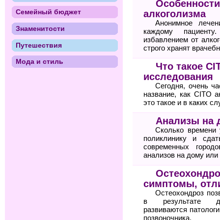
Особенности
Семейный бюджет
алкоголизма
Анонимное лечен
Знаменитости
каждому пациенту
избавлением от алког
Путешествия
строго хранят врачебн
Мода и стиль
Что такое C
исследования
Сегодня, очень ча
название, как CITO а
это такое и в каких с
Анализы на 
Сколько времени 
поликлинику и сда
современных городо
анализов на дому или
Остеохондро
симптомы, отли
Остеохондроз поз
в результате дег
развиваются патологи
позвоночника.