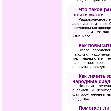
приводит. Однако исс
Что такое р
шейки матки
Радиоволновое ле
эффективным спосо
гормональные препара
появлением метода
изменилось.
Как повысит
Любое заболеван
патология, надо лечит
как пещеристые те
наполняться кровью
организм в порядок.
Как лечить я
народные сред
Назначить лечени
анализов и необхо
фактором лечения яв
средства.
Помогает ли