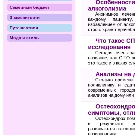
Особенности
Семейный бюджет
алкоголизма
Анонимное лечен
Знаменитости
каждому пациенту
избавлением от алког
Путешествия
строго хранят врачебн
Мода и стиль
Что такое C
исследования
Сегодня, очень ча
название, как CITO а
это такое и в каких с
Анализы на 
Сколько времени 
поликлинику и сда
современных городо
анализов на дому или
Остеохондро
симптомы, отли
Остеохондроз поз
в результате дег
развиваются патологи
позвоночника.