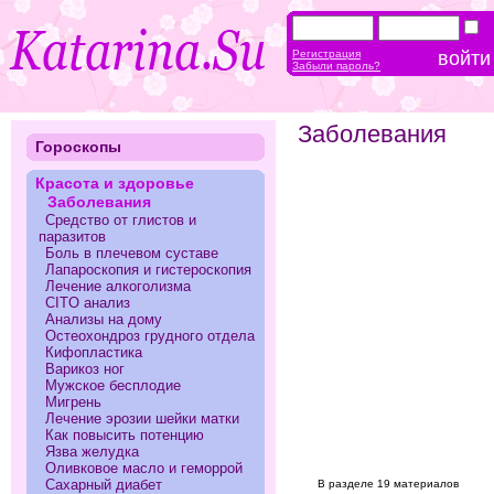
Регистрация
Забыли пароль?
Заболевания
Гороскопы
Красота и здоровье
Заболевания
Средство от глистов и
паразитов
Боль в плечевом суставе
Лапароскопия и гистероскопия
Лечение алкоголизма
CITO анализ
Анализы на дому
Остеохондроз грудного отдела
Кифопластика
Варикоз ног
Мужское бесплодие
Мигрень
Лечение эрозии шейки матки
Как повысить потенцию
Язва желудка
Оливковое масло и геморрой
Сахарный диабет
В разделе 19 материалов