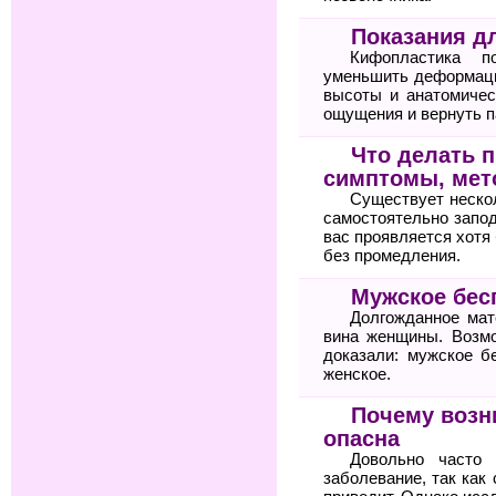
Показания д
Кифопластика по
уменьшить деформаци
высоты и анатомичес
ощущения и вернуть п
Что делать п
симптомы, мет
Существует неско
самостоятельно запод
вас проявляется хотя 
без промедления.
Мужское бес
Долгожданное мат
вина женщины. Возм
доказали: мужское б
женское.
Почему возн
опасна
Довольно часто 
заболевание, так как