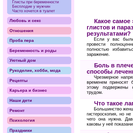
Глисты при беременности
Бесплодие у мужчин
Часто хочется в туалет
Какое самое
Любовь и секс
глистов и пара
Отношения
результатами?
Если у вас были
Проба пера
провести полноцен
полностью избавить
Беременность и роды
заражение.
Уютный дом
Боль в плеч
Рукоделие, хобби, мода
способы лечен
Чрезмерное напря
Рецепты
временем приносят 
этому подвержены 
Карьера и бизнес
трудом.
Наши дети
Что такое ла
Большинство женщи
Ремонт
гистероскопия, но не
чего она нужна. Дав
Психология
каковы у неё показани
Праздники