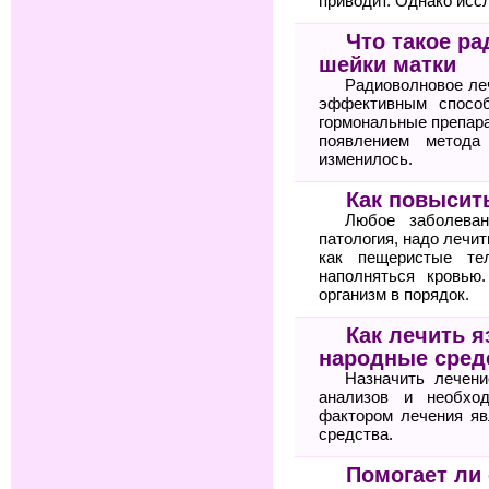
приводит. Однако исс
Что такое р
шейки матки
Радиоволновое ле
эффективным спосо
гормональные препара
появлением метода
изменилось.
Как повысит
Любое заболеван
патология, надо лечит
как пещеристые те
наполняться кровью
организм в порядок.
Как лечить я
народные сред
Назначить лечени
анализов и необхо
фактором лечения яв
средства.
Помогает ли