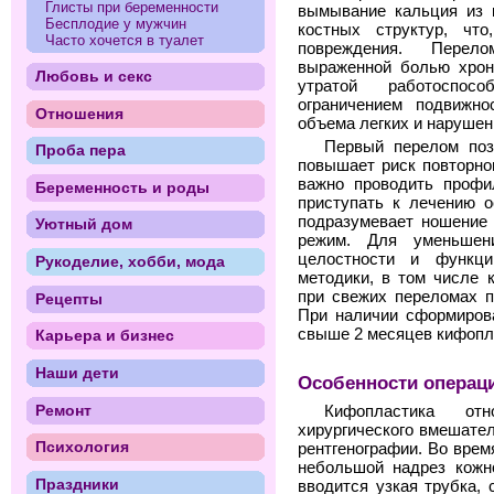
Глисты при беременности
вымывание кальция из к
Бесплодие у мужчин
костных структур, чт
Часто хочется в туалет
повреждения. Перел
выраженной болью хрони
Любовь и секс
утратой работоспос
ограничением подвижно
Отношения
объема легких и нарушен
Первый перелом поз
Проба пера
повышает риск повторно
важно проводить профи
Беременность и роды
приступать к лечению о
подразумевает ношение 
Уютный дом
режим. Для уменьшени
целостности и функци
Рукоделие, хобби, мода
методики, в том числе 
при свежих переломах п
Рецепты
При наличии сформиров
свыше 2 месяцев кифопл
Карьера и бизнес
Наши дети
Особенности операц
Ремонт
Кифопластика от
хирургического вмешате
Психология
рентгенографии. Во врем
небольшой надрез кожно
Праздники
вводится узкая трубка,