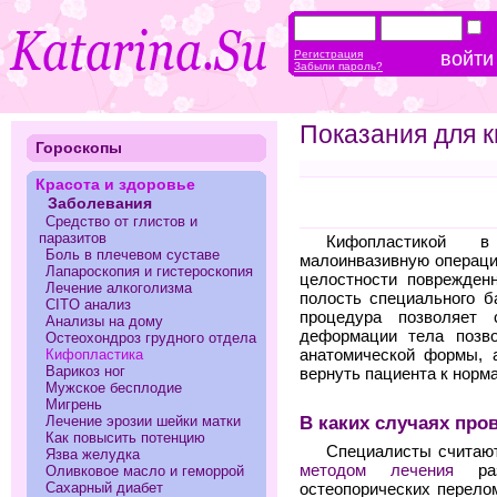
Регистрация
Забыли пароль?
Показания для 
Гороскопы
Красота и здоровье
Заболевания
Средство от глистов и
паразитов
Кифопластикой 
Боль в плечевом суставе
малоинвазивную операци
Лапароскопия и гистероскопия
целостности поврежденн
Лечение алкоголизма
полость специального б
CITO анализ
процедура позволяет с
Анализы на дому
деформации тела позво
Остеохондроз грудного отдела
Кифопластика
анатомической формы, 
Варикоз ног
вернуть пациента к норм
Мужское бесплодие
Мигрень
В каких случаях про
Лечение эрозии шейки матки
Как повысить потенцию
Специалисты считают
Язва желудка
методом лечения
раз
Оливковое масло и геморрой
Сахарный диабет
остеопорических перело