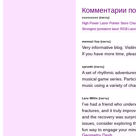
Комментарии по
ccccccccc (гость)
High Power Laser Pointer Store
Chea
Strongest puntatore laser
RGB Laser
memozi liza (гость)
Very informative blog. Visit
If you have more time, pleas
sprunki (гость)
A set of rhythmic adventure
musical game series. Parti
music using a variety of cha
Lara Willis (гость)
I've had a friend who underw
fractures, and it truly impro
and the recovery was surpri
issues, consider exploring 
fun way to engage your mind
Geometry Dash