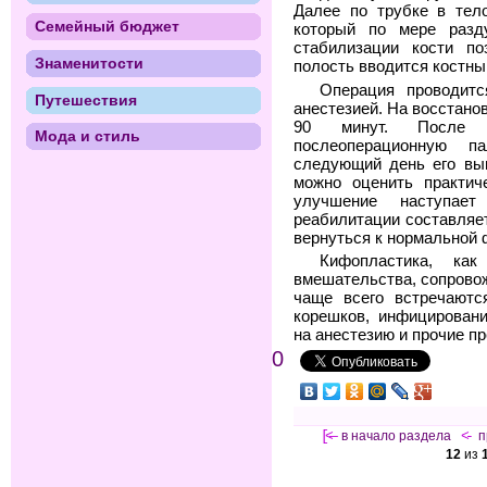
Далее по трубке в тел
Семейный бюджет
который по мере разду
стабилизации кости по
Знаменитости
полость вводится костны
Операция проводитс
Путешествия
анестезией. На восстано
90 минут. После 
Мода и стиль
послеоперационную п
следующий день его вы
можно оценить практиче
улучшение наступае
реабилитации составляет
вернуться к нормальной 
Кифопластика, ка
вмешательства, сопрово
чаще всего встречаютс
корешков, инфицирован
на анестезию и прочие п
0
[<—
в начало раздела
<-
п
12
из