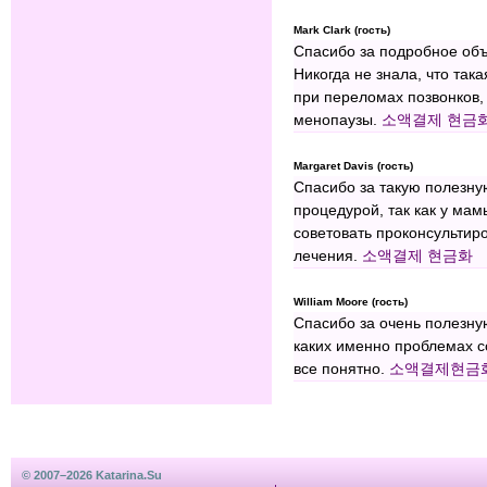
Mark Clark (гость)
Спасибо за подробное объ
Никогда не знала, что та
при переломах позвонков,
менопаузы.
소액결제 현금
Margaret Davis (гость)
Спасибо за такую полезн
процедурой, так как у мам
советовать проконсультир
лечения.
소액결제 현금화
William Moore (гость)
Спасибо за очень полезн
каких именно проблемах с
все понятно.
소액결제현금
© 2007–2026 Katarina.Su