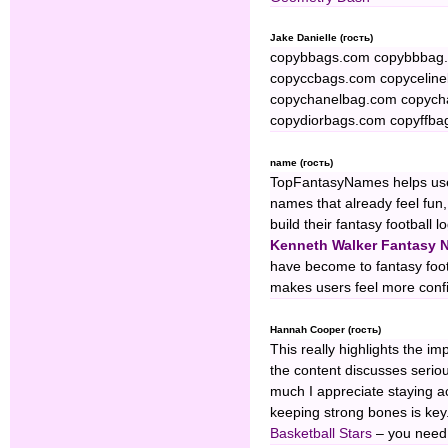
Jake Danielle (гость)
copybbags.com copybbbag
copyccbags.com copycelin
copychanelbag.com copych
copydiorbags.com copyffb
name (гость)
TopFantasyNames helps user
names that already feel fu
build their fantasy football 
Kenneth Walker Fantasy 
have become to fantasy footb
makes users feel more confi
Hannah Cooper (гость)
This really highlights the 
the content discusses serio
much I appreciate staying a
keeping strong bones is key
Basketball Stars
– you need 