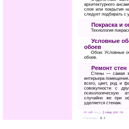
архитектурного ансам
слоя или покрытия н
следует подбирать с у
Покраска и о
Технология покрас
Условные об
обоев
Обои: Условные о
обоев.
Ремонт стен
Стены — самая з
интерьера помещения.
всего, цвет, род и ф
совокупности с др
психологическую а
случайно же при о
уделяется стенам.
(
<--
ctrl
) пред. ]
[ след. (
ctrl
-->
)
Страницы:
1
2