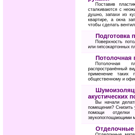
Поставив пласти
сталкиваются с неож
душно, запахи из ку
квартире, а окна за
чтобы сделать венти
Подготовка п
Поверхность пот
или гипсокартонных пл
Потолочная 
Потолочная п
распространённый ви
применение таких 
общественному и офи
Шумоизоляци
акустических 
Вы начали делат
помещения? Снизить 
помощи отделки
звукопоглощающими м
Отделочные
Отделочные мате