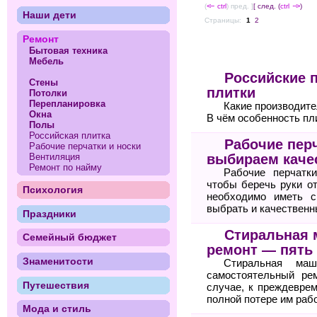
(
<--
ctrl
) пред. ]
[ след. (
ctrl
-->
)
Наши дети
Страницы:
1
2
Ремонт
Бытовая техника
Мебель
Российские 
Стены
плитки
Потолки
Перепланировка
Какие производите
Окна
В чём особенность пл
Полы
Российская плитка
Рабочие пер
Рабочие перчатки и носки
Вентиляция
выбираем каче
Ремонт по найму
Рабочие перчатк
чтобы беречь руки о
Психология
необходимо иметь с
выбрать и качественн
Праздники
Стиральная 
Семейный бюджет
ремонт — пять
Знаменитости
Стиральная маш
самостоятельный ре
Путешествия
случае, к преждевре
полной потере им раб
Мода и стиль