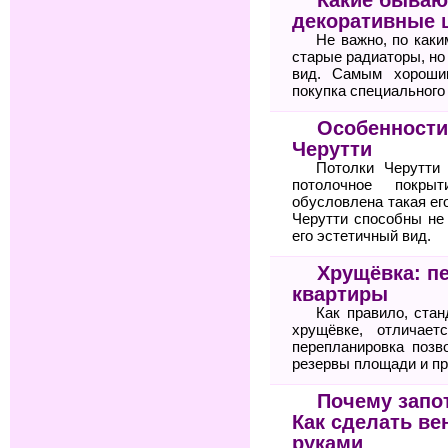
декоративные 
Не важно, по как
старые радиаторы, но
вид. Самым хороши
покупка специального
Особенности
Черутти
Потолки Черутти
потолочное покры
обусловлена такая ег
Черутти способны не
его эстетичный вид.
Хрущёвка: п
квартиры
Как правило, стан
хрущёвке, отличает
перепланировка позв
резервы площади и пр
Почему запо
Как сделать ве
руками