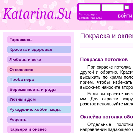
Регистрация
Забыли пароль?
Покраска и окле
Гороскопы
Красота и здоровье
Покраска потолков
Любовь и секс
При окраске потолка 
Отношения
другой и обратно. Крас
высыхать по краям поло
Проба пера
приём, чтобы избежать
высохнет, наносите второ
Беременность и роды
Если вы красите кис
мм. Для окраски вокру
Уютный дом
розеток используйте мал
Рукоделие, хобби, мода
Оклейка потолка об
Рецепты
Отдельные полотн
Карьера и бизнес
направлении падающего л