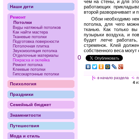
чем на стены, и для эт
Наши дети
работающих прикладыва
второй разворачивает и 
Ремонт
Обои необходимо нек
Потолки
потолка, для чего можн
Виды натяжный потолков
тканью. Как только вы
Как найти мастера
пузырьки воздуха, и по
Тканевые потолки
будет легче работать
Подготовка поверхности
стремянок. Клей долже
Потолочная плитка
собственного веса могут 
Звукоизоляция потолка
Отделочные материалы
0
Покраска и оклейка
Ремонт потолка
Клеевые потолки
Гипсокартонные потолки
[<—
в начало раздела
<-
п
4
и
Психология
Праздники
Семейный бюджет
Знаменитости
Путешествия
Мода и стиль