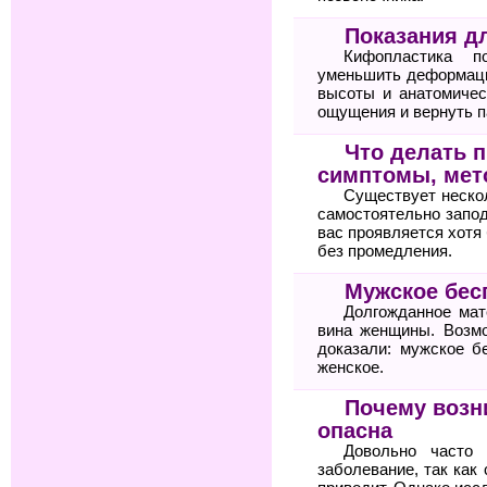
Показания д
Кифопластика по
уменьшить деформаци
высоты и анатомичес
ощущения и вернуть п
Что делать п
симптомы, мет
Существует неско
самостоятельно запод
вас проявляется хотя 
без промедления.
Мужское бес
Долгожданное мат
вина женщины. Возм
доказали: мужское б
женское.
Почему возн
опасна
Довольно часто 
заболевание, так как