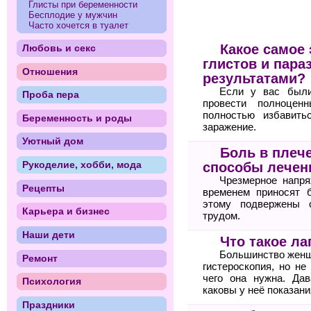
Глисты при беременности
Бесплодие у мужчин
Часто хочется в туалет
Какое самое
Любовь и секс
глистов и пара
Отношения
результатами?
Если у вас были
Проба пера
провести полноцен
полностью избавить
Беременность и роды
заражение.
Уютный дом
Боль в плеч
Рукоделие, хобби, мода
способы лечен
Чрезмерное напря
Рецепты
временем приносят 
этому подвержены 
Карьера и бизнес
трудом.
Наши дети
Что такое ла
Большинство женщи
Ремонт
гистероскопия, но не
чего она нужна. Дав
Психология
каковы у неё показани
Праздники