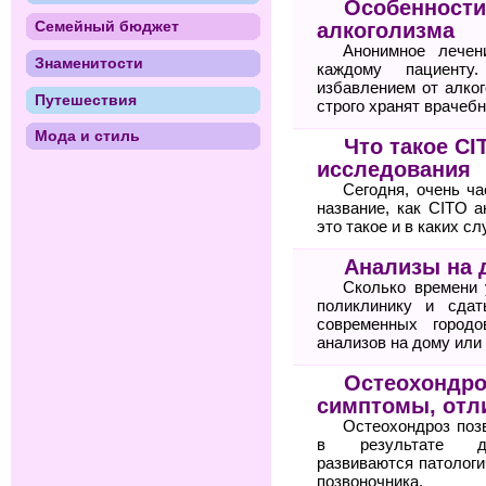
Особенности
Семейный бюджет
алкоголизма
Анонимное лечен
Знаменитости
каждому пациенту
избавлением от алког
Путешествия
строго хранят врачебн
Мода и стиль
Что такое C
исследования
Сегодня, очень ча
название, как CITO а
это такое и в каких с
Анализы на 
Сколько времени 
поликлинику и сда
современных городо
анализов на дому или
Остеохондро
симптомы, отли
Остеохондроз поз
в результате дег
развиваются патологи
позвоночника.