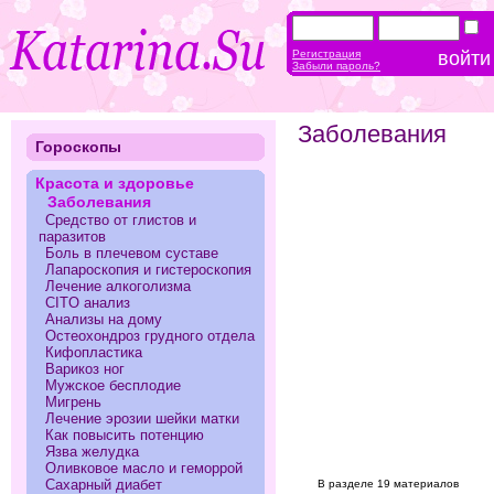
Регистрация
Забыли пароль?
Заболевания
Гороскопы
Красота и здоровье
Заболевания
Средство от глистов и
паразитов
Боль в плечевом суставе
Лапароскопия и гистероскопия
Лечение алкоголизма
CITO анализ
Анализы на дому
Остеохондроз грудного отдела
Кифопластика
Варикоз ног
Мужское бесплодие
Мигрень
Лечение эрозии шейки матки
Как повысить потенцию
Язва желудка
Оливковое масло и геморрой
Сахарный диабет
В разделе 19 материалов