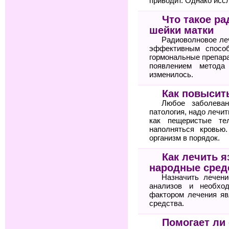
приводит. Однако исс
Что такое р
шейки матки
Радиоволновое ле
эффективным спосо
гормональные препара
появлением метода
изменилось.
Как повысит
Любое заболеван
патология, надо лечит
как пещеристые те
наполняться кровью
организм в порядок.
Как лечить я
народные сред
Назначить лечени
анализов и необхо
фактором лечения яв
средства.
Помогает ли