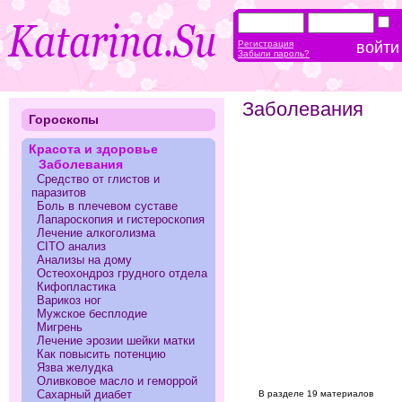
Регистрация
Забыли пароль?
Заболевания
Гороскопы
Красота и здоровье
Заболевания
Средство от глистов и
паразитов
Боль в плечевом суставе
Лапароскопия и гистероскопия
Лечение алкоголизма
CITO анализ
Анализы на дому
Остеохондроз грудного отдела
Кифопластика
Варикоз ног
Мужское бесплодие
Мигрень
Лечение эрозии шейки матки
Как повысить потенцию
Язва желудка
Оливковое масло и геморрой
Сахарный диабет
В разделе 19 материалов