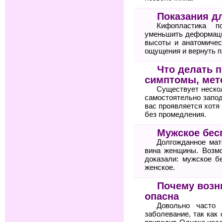
Показания д
Кифопластика по
уменьшить деформаци
высоты и анатомичес
ощущения и вернуть п
Что делать п
симптомы, мет
Существует неско
самостоятельно запод
вас проявляется хотя 
без промедления.
Мужское бес
Долгожданное мат
вина женщины. Возм
доказали: мужское б
женское.
Почему возн
опасна
Довольно часто 
заболевание, так как