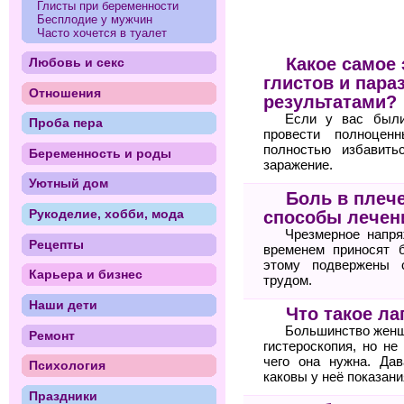
Глисты при беременности
Бесплодие у мужчин
Часто хочется в туалет
Какое самое
Любовь и секс
глистов и пара
Отношения
результатами?
Если у вас были
Проба пера
провести полноцен
полностью избавить
Беременность и роды
заражение.
Уютный дом
Боль в плеч
Рукоделие, хобби, мода
способы лечен
Чрезмерное напря
Рецепты
временем приносят 
этому подвержены 
Карьера и бизнес
трудом.
Наши дети
Что такое ла
Большинство женщи
Ремонт
гистероскопия, но не
чего она нужна. Дав
Психология
каковы у неё показани
Праздники