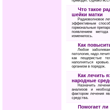
приводит. Однако исс
Что такое р
шейки матки
Радиоволновое ле
эффективным спосо
гормональные препара
появлением метода
изменилось.
Как повысит
Любое заболеван
патология, надо лечит
как пещеристые те
наполняться кровью
организм в порядок.
Как лечить я
народные сред
Назначить лечени
анализов и необхо
фактором лечения яв
средства.
Помогает ли