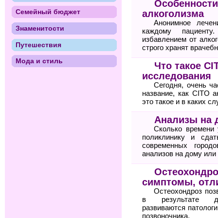
Особенности
Семейный бюджет
алкоголизма
Анонимное лечен
Знаменитости
каждому пациенту
избавлением от алког
Путешествия
строго хранят врачебн
Мода и стиль
Что такое C
исследования
Сегодня, очень ча
название, как CITO а
это такое и в каких с
Анализы на 
Сколько времени 
поликлинику и сда
современных городо
анализов на дому или
Остеохондро
симптомы, отли
Остеохондроз поз
в результате дег
развиваются патологи
позвоночника.