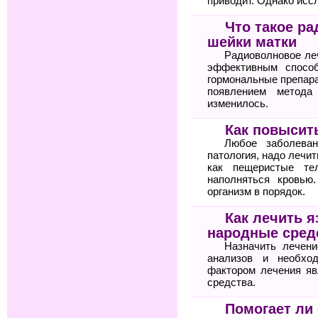
приводит. Однако исс
Что такое р
шейки матки
Радиоволновое ле
эффективным спосо
гормональные препара
появлением метода
изменилось.
Как повысит
Любое заболеван
патология, надо лечит
как пещеристые те
наполняться кровью
организм в порядок.
Как лечить я
народные сред
Назначить лечени
анализов и необхо
фактором лечения яв
средства.
Помогает ли