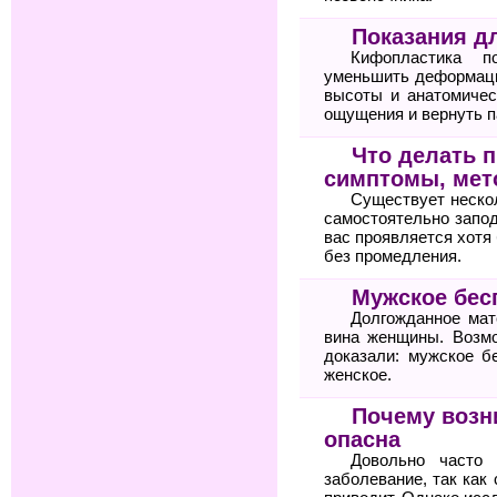
Показания д
Кифопластика по
уменьшить деформаци
высоты и анатомичес
ощущения и вернуть п
Что делать п
симптомы, мет
Существует неско
самостоятельно запод
вас проявляется хотя 
без промедления.
Мужское бес
Долгожданное мат
вина женщины. Возм
доказали: мужское б
женское.
Почему возн
опасна
Довольно часто 
заболевание, так как