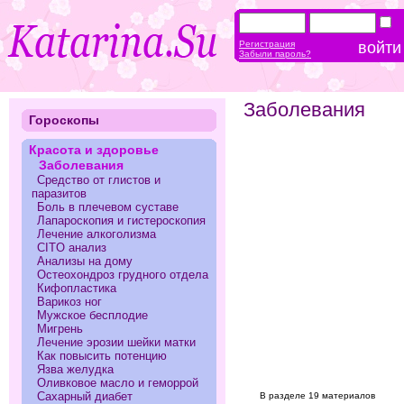
Регистрация
Забыли пароль?
Заболевания
Гороскопы
Красота и здоровье
Заболевания
Средство от глистов и
паразитов
Боль в плечевом суставе
Лапароскопия и гистероскопия
Лечение алкоголизма
CITO анализ
Анализы на дому
Остеохондроз грудного отдела
Кифопластика
Варикоз ног
Мужское бесплодие
Мигрень
Лечение эрозии шейки матки
Как повысить потенцию
Язва желудка
Оливковое масло и геморрой
Сахарный диабет
В разделе 19 материалов