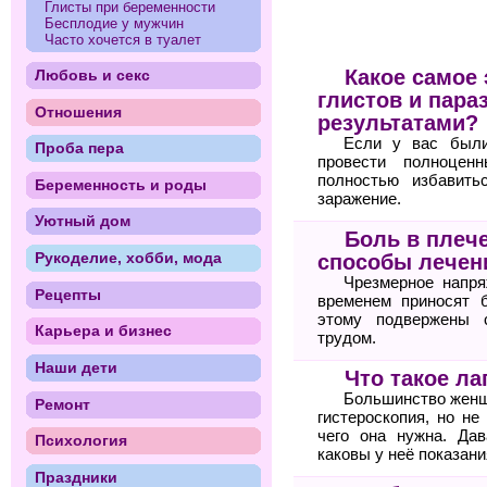
Глисты при беременности
Бесплодие у мужчин
Часто хочется в туалет
Какое самое
Любовь и секс
глистов и пара
Отношения
результатами?
Если у вас были
Проба пера
провести полноцен
полностью избавить
Беременность и роды
заражение.
Уютный дом
Боль в плеч
Рукоделие, хобби, мода
способы лечен
Чрезмерное напря
Рецепты
временем приносят 
этому подвержены 
Карьера и бизнес
трудом.
Наши дети
Что такое ла
Большинство женщи
Ремонт
гистероскопия, но не
чего она нужна. Дав
Психология
каковы у неё показани
Праздники