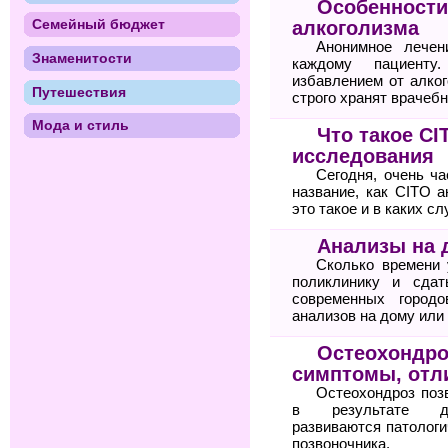
Особенности
Семейный бюджет
алкоголизма
Анонимное лечен
Знаменитости
каждому пациенту
избавлением от алког
Путешествия
строго хранят врачебн
Мода и стиль
Что такое C
исследования
Сегодня, очень ча
название, как CITO а
это такое и в каких с
Анализы на 
Сколько времени 
поликлинику и сда
современных городо
анализов на дому или
Остеохондро
симптомы, отли
Остеохондроз поз
в результате дег
развиваются патологи
позвоночника.