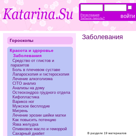
Регистрация
Забыли пароль?
Заболевания
Гороскопы
Красота и здоровье
Заболевания
Средство от глистов и
паразитов
Боль в плечевом суставе
Лапароскопия и гистероскопия
Лечение алкоголизма
CITO анализ
Анализы на дому
Остеохондроз грудного отдела
Кифопластика
Варикоз ног
Мужское бесплодие
Мигрень
Лечение эрозии шейки матки
Как повысить потенцию
Язва желудка
Оливковое масло и геморрой
Сахарный диабет
В разделе 19 материалов