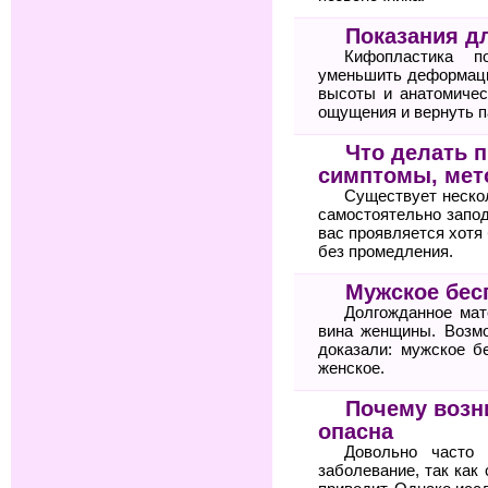
Показания д
Кифопластика по
уменьшить деформаци
высоты и анатомичес
ощущения и вернуть п
Что делать п
симптомы, мет
Существует неско
самостоятельно запод
вас проявляется хотя 
без промедления.
Мужское бес
Долгожданное мат
вина женщины. Возм
доказали: мужское б
женское.
Почему возн
опасна
Довольно часто 
заболевание, так как