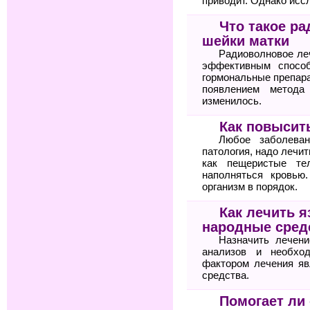
приводит. Однако исс
Что такое р
шейки матки
Радиоволновое ле
эффективным спосо
гормональные препара
появлением метода
изменилось.
Как повысит
Любое заболеван
патология, надо лечит
как пещеристые те
наполняться кровью
организм в порядок.
Как лечить я
народные сред
Назначить лечени
анализов и необхо
фактором лечения яв
средства.
Помогает ли