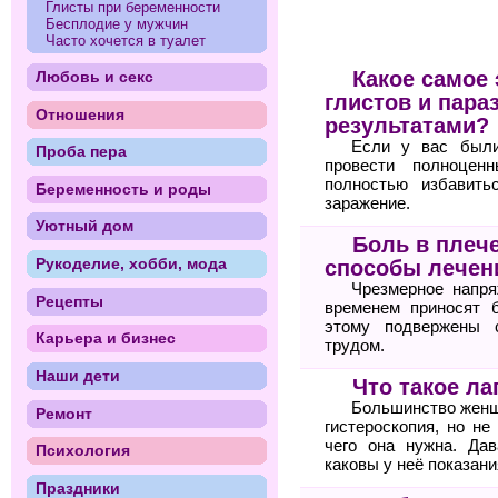
Глисты при беременности
Бесплодие у мужчин
Часто хочется в туалет
Какое самое
Любовь и секс
глистов и пара
Отношения
результатами?
Если у вас были
Проба пера
провести полноцен
полностью избавить
Беременность и роды
заражение.
Уютный дом
Боль в плеч
Рукоделие, хобби, мода
способы лечен
Чрезмерное напря
Рецепты
временем приносят 
этому подвержены 
Карьера и бизнес
трудом.
Наши дети
Что такое ла
Большинство женщи
Ремонт
гистероскопия, но не
чего она нужна. Дав
Психология
каковы у неё показани
Праздники