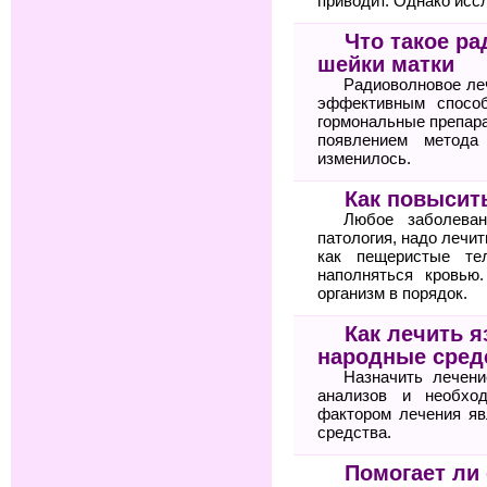
приводит. Однако исс
Что такое р
шейки матки
Радиоволновое ле
эффективным спосо
гормональные препара
появлением метода
изменилось.
Как повысит
Любое заболеван
патология, надо лечит
как пещеристые те
наполняться кровью
организм в порядок.
Как лечить я
народные сред
Назначить лечени
анализов и необхо
фактором лечения яв
средства.
Помогает ли