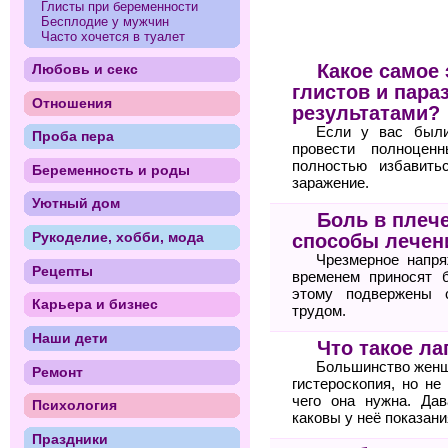
Глисты при беременности
Бесплодие у мужчин
Часто хочется в туалет
Какое самое
Любовь и секс
глистов и пара
Отношения
результатами?
Если у вас были
Проба пера
провести полноцен
полностью избавить
Беременность и роды
заражение.
Уютный дом
Боль в плеч
Рукоделие, хобби, мода
способы лечен
Чрезмерное напря
Рецепты
временем приносят 
этому подвержены 
Карьера и бизнес
трудом.
Наши дети
Что такое ла
Большинство женщи
Ремонт
гистероскопия, но не
чего она нужна. Дав
Психология
каковы у неё показани
Праздники