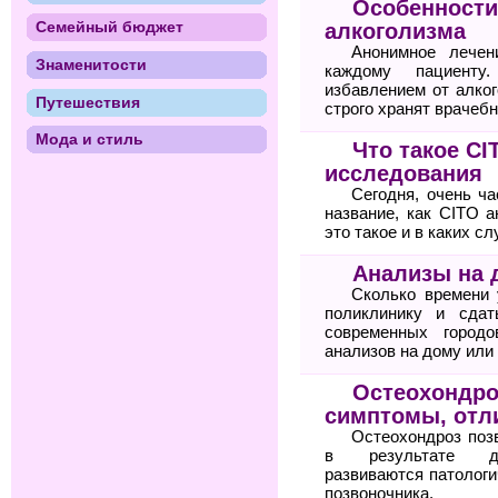
Особенности
Семейный бюджет
алкоголизма
Анонимное лечен
Знаменитости
каждому пациенту
избавлением от алког
Путешествия
строго хранят врачебн
Мода и стиль
Что такое C
исследования
Сегодня, очень ча
название, как CITO а
это такое и в каких с
Анализы на 
Сколько времени 
поликлинику и сда
современных городо
анализов на дому или
Остеохондро
симптомы, отли
Остеохондроз поз
в результате дег
развиваются патологи
позвоночника.