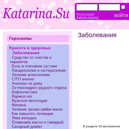
Регистрация
Забыли пароль?
Заболевания
Гороскопы
Красота и здоровье
Заболевания
Средство от глистов и
паразитов
Боль в плечевом суставе
Лапароскопия и гистероскопия
Лечение алкоголизма
CITO анализ
Анализы на дому
Остеохондроз грудного отдела
Кифопластика
Варикоз ног
Мужское бесплодие
Мигрень
Лечение эрозии шейки матки
Как повысить потенцию
Язва желудка
Оливковое масло и геморрой
Сахарный диабет
В разделе 19 материалов