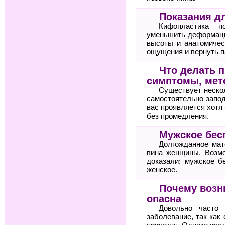
Показания д
Кифопластика по
уменьшить деформаци
высоты и анатомичес
ощущения и вернуть п
Что делать п
симптомы, мет
Существует неско
самостоятельно запод
вас проявляется хотя 
без промедления.
Мужское бес
Долгожданное мат
вина женщины. Возм
доказали: мужское б
женское.
Почему возн
опасна
Довольно часто 
заболевание, так как