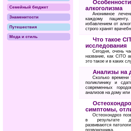
Особенности
Семейный бюджет
алкоголизма
Анонимное лечен
Знаменитости
каждому пациенту
избавлением от алког
Путешествия
строго хранят врачебн
Мода и стиль
Что такое C
исследования
Сегодня, очень ча
название, как CITO а
это такое и в каких с
Анализы на 
Сколько времени 
поликлинику и сда
современных городо
анализов на дому или
Остеохондро
симптомы, отли
Остеохондроз поз
в результате дег
развиваются патологи
позвоночника.