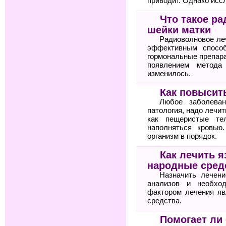
приводит. Однако исс
Что такое р
шейки матки
Радиоволновое ле
эффективным спосо
гормональные препара
появлением метода
изменилось.
Как повысит
Любое заболеван
патология, надо лечит
как пещеристые те
наполняться кровью
организм в порядок.
Как лечить я
народные сред
Назначить лечени
анализов и необхо
фактором лечения яв
средства.
Помогает ли