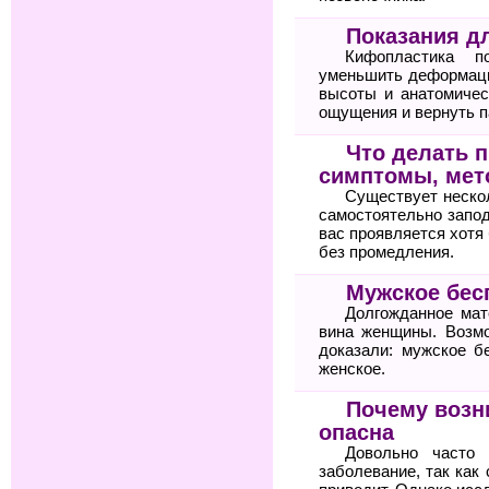
Показания д
Кифопластика по
уменьшить деформаци
высоты и анатомичес
ощущения и вернуть п
Что делать п
симптомы, мет
Существует неско
самостоятельно запод
вас проявляется хотя 
без промедления.
Мужское бес
Долгожданное мат
вина женщины. Возм
доказали: мужское б
женское.
Почему возн
опасна
Довольно часто 
заболевание, так как