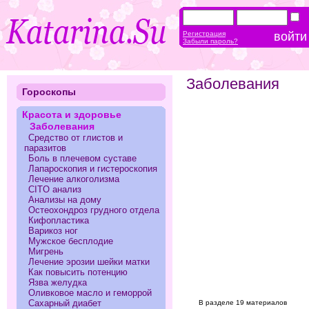
Регистрация
Забыли пароль?
Заболевания
Гороскопы
Красота и здоровье
Заболевания
Средство от глистов и
паразитов
Боль в плечевом суставе
Лапароскопия и гистероскопия
Лечение алкоголизма
CITO анализ
Анализы на дому
Остеохондроз грудного отдела
Кифопластика
Варикоз ног
Мужское бесплодие
Мигрень
Лечение эрозии шейки матки
Как повысить потенцию
Язва желудка
Оливковое масло и геморрой
Сахарный диабет
В разделе 19 материалов