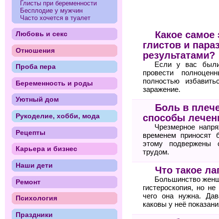
Глисты при беременности
Бесплодие у мужчин
Часто хочется в туалет
Какое самое
Любовь и секс
глистов и пара
Отношения
результатами?
Если у вас были
Проба пера
провести полноцен
полностью избавить
Беременность и роды
заражение.
Уютный дом
Боль в плеч
Рукоделие, хобби, мода
способы лечен
Чрезмерное напря
Рецепты
временем приносят 
этому подвержены 
Карьера и бизнес
трудом.
Наши дети
Что такое ла
Большинство женщи
Ремонт
гистероскопия, но не
чего она нужна. Дав
Психология
каковы у неё показани
Праздники