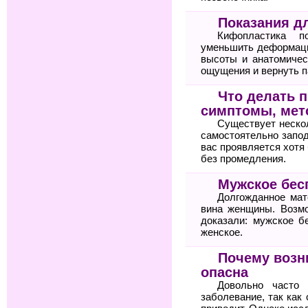
Показания д
Кифопластика по
уменьшить деформаци
высоты и анатомичес
ощущения и вернуть п
Что делать п
симптомы, мет
Существует неско
самостоятельно запод
вас проявляется хотя 
без промедления.
Мужское бес
Долгожданное мат
вина женщины. Возм
доказали: мужское б
женское.
Почему возн
опасна
Довольно часто 
заболевание, так как