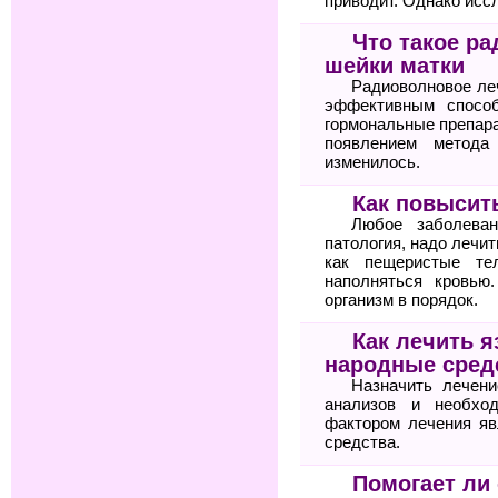
приводит. Однако исс
Что такое р
шейки матки
Радиоволновое ле
эффективным спосо
гормональные препара
появлением метода
изменилось.
Как повысит
Любое заболеван
патология, надо лечит
как пещеристые те
наполняться кровью
организм в порядок.
Как лечить я
народные сред
Назначить лечени
анализов и необхо
фактором лечения яв
средства.
Помогает ли