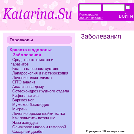
Регистрация
Забыли пароль?
Заболевания
Гороскопы
Красота и здоровье
Заболевания
Средство от глистов и
паразитов
Боль в плечевом суставе
Лапароскопия и гистероскопия
Лечение алкоголизма
CITO анализ
Анализы на дому
Остеохондроз грудного отдела
Кифопластика
Варикоз ног
Мужское бесплодие
Мигрень
Лечение эрозии шейки матки
Как повысить потенцию
Язва желудка
Оливковое масло и геморрой
Сахарный диабет
В разделе 19 материалов