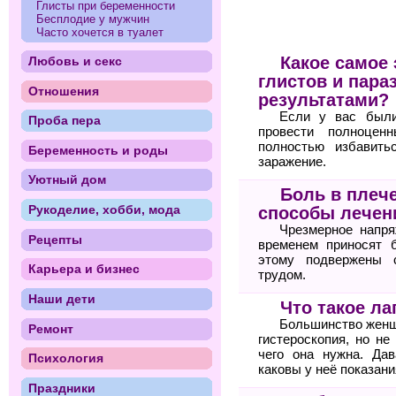
Глисты при беременности
Бесплодие у мужчин
Часто хочется в туалет
Какое самое
Любовь и секс
глистов и пара
Отношения
результатами?
Если у вас были
Проба пера
провести полноцен
полностью избавить
Беременность и роды
заражение.
Уютный дом
Боль в плеч
Рукоделие, хобби, мода
способы лечен
Чрезмерное напря
Рецепты
временем приносят 
этому подвержены 
Карьера и бизнес
трудом.
Наши дети
Что такое ла
Большинство женщи
Ремонт
гистероскопия, но не
чего она нужна. Дав
Психология
каковы у неё показани
Праздники