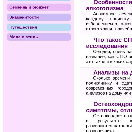
Особенности
Семейный бюджет
алкоголизма
Анонимное лечен
Знаменитости
каждому пациенту
избавлением от алког
Путешествия
строго хранят врачебн
Мода и стиль
Что такое C
исследования
Сегодня, очень ча
название, как CITO а
это такое и в каких с
Анализы на 
Сколько времени 
поликлинику и сда
современных городо
анализов на дому или
Остеохондро
симптомы, отли
Остеохондроз поз
в результате дег
развиваются патологи
позвоночника.