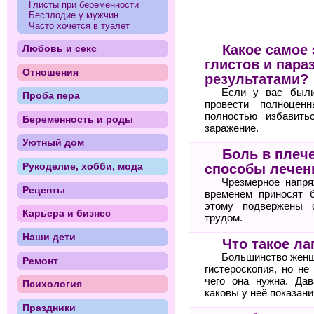
Глисты при беременности
Бесплодие у мужчин
Часто хочется в туалет
Какое самое
Любовь и секс
глистов и пара
Отношения
результатами?
Если у вас были
Проба пера
провести полноцен
полностью избавить
Беременность и роды
заражение.
Уютный дом
Боль в плеч
Рукоделие, хобби, мода
способы лечен
Чрезмерное напря
Рецепты
временем приносят 
этому подвержены 
Карьера и бизнес
трудом.
Наши дети
Что такое ла
Большинство женщи
Ремонт
гистероскопия, но не
чего она нужна. Дав
Психология
каковы у неё показани
Праздники