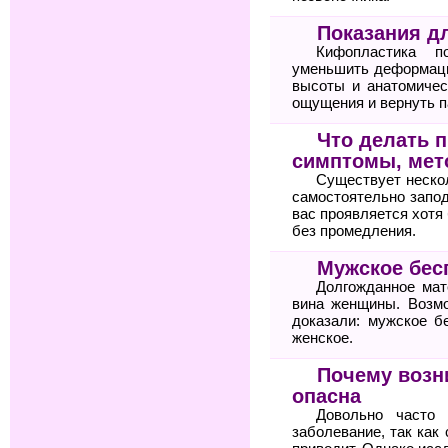
Показания д
Кифопластика по
уменьшить деформаци
высоты и анатомичес
ощущения и вернуть п
Что делать п
симптомы, мет
Существует неско
самостоятельно запод
вас проявляется хотя 
без промедления.
Мужское бес
Долгожданное мат
вина женщины. Возм
доказали: мужское б
женское.
Почему возн
опасна
Довольно часто 
заболевание, так как