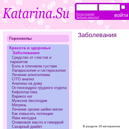
Регистрация
Забыли пароль?
Заболевания
Гороскопы
Красота и здоровье
Заболевания
Средство от глистов и
паразитов
Боль в плечевом суставе
Лапароскопия и гистероскопия
Лечение алкоголизма
CITO анализ
Анализы на дому
Остеохондроз грудного отдела
Кифопластика
Варикоз ног
Мужское бесплодие
Мигрень
Лечение эрозии шейки матки
Как повысить потенцию
Язва желудка
Оливковое масло и геморрой
Сахарный диабет
В разделе 19 материалов