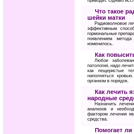
приводит. Однако исс
Что такое р
шейки матки
Радиоволновое ле
эффективным спосо
гормональные препара
появлением метода
изменилось.
Как повысит
Любое заболеван
патология, надо лечит
как пещеристые те
наполняться кровью
организм в порядок.
Как лечить я
народные сред
Назначить лечени
анализов и необхо
фактором лечения яв
средства.
Помогает ли