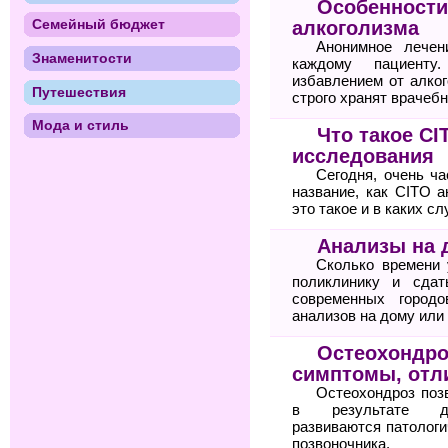
Особенности
Семейный бюджет
алкоголизма
Анонимное лечен
Знаменитости
каждому пациенту
избавлением от алког
Путешествия
строго хранят врачебн
Мода и стиль
Что такое C
исследования
Сегодня, очень ча
название, как CITO а
это такое и в каких с
Анализы на 
Сколько времени 
поликлинику и сда
современных городо
анализов на дому или
Остеохондро
симптомы, отли
Остеохондроз поз
в результате дег
развиваются патологи
позвоночника.