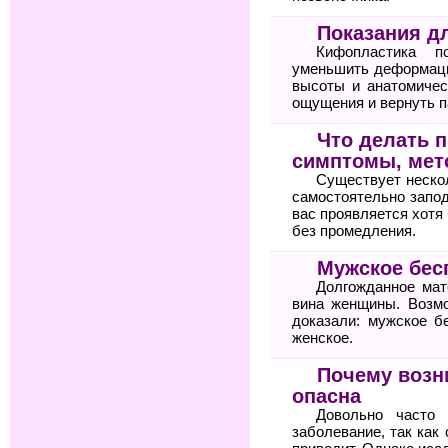
Показания д
Кифопластика по
уменьшить деформаци
высоты и анатомичес
ощущения и вернуть п
Что делать п
симптомы, мет
Существует неско
самостоятельно запод
вас проявляется хотя 
без промедления.
Мужское бес
Долгожданное мат
вина женщины. Возм
доказали: мужское б
женское.
Почему возн
опасна
Довольно часто 
заболевание, так как