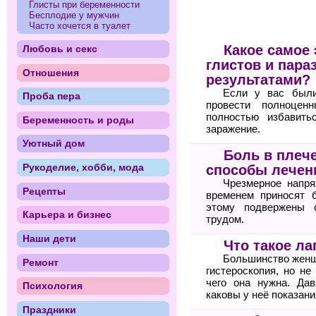
Глисты при беременности
Бесплодие у мужчин
Часто хочется в туалет
Какое самое
Любовь и секс
глистов и пара
Отношения
результатами?
Если у вас были
Проба пера
провести полноцен
полностью избавить
Беременность и роды
заражение.
Уютный дом
Боль в плеч
Рукоделие, хобби, мода
способы лечен
Чрезмерное напря
Рецепты
временем приносят 
этому подвержены 
Карьера и бизнес
трудом.
Наши дети
Что такое ла
Большинство женщи
Ремонт
гистероскопия, но не
чего она нужна. Дав
Психология
каковы у неё показани
Праздники