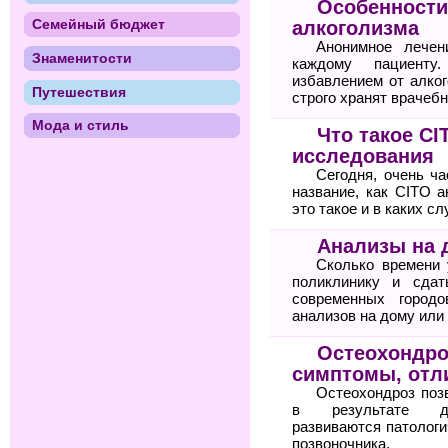
Особенности
Семейный бюджет
алкоголизма
Анонимное лечен
Знаменитости
каждому пациенту
избавлением от алког
Путешествия
строго хранят врачебн
Мода и стиль
Что такое C
исследования
Сегодня, очень ча
название, как CITO а
это такое и в каких с
Анализы на 
Сколько времени 
поликлинику и сда
современных городо
анализов на дому или
Остеохондро
симптомы, отли
Остеохондроз поз
в результате дег
развиваются патологи
позвоночника.