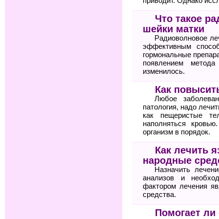
приводит. Однако исс
Что такое р
шейки матки
Радиоволновое ле
эффективным спосо
гормональные препара
появлением метода
изменилось.
Как повысит
Любое заболеван
патология, надо лечит
как пещеристые те
наполняться кровью
организм в порядок.
Как лечить я
народные сред
Назначить лечени
анализов и необхо
фактором лечения яв
средства.
Помогает ли