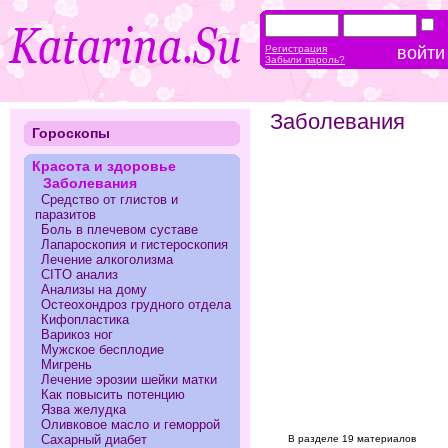
Регистрация
Забыли пароль?
Заболевания
Гороскопы
Красота и здоровье
Заболевания
Средство от глистов и
паразитов
Боль в плечевом суставе
Лапароскопия и гистероскопия
Лечение алкоголизма
CITO анализ
Анализы на дому
Остеохондроз грудного отдела
Кифопластика
Варикоз ног
Мужское бесплодие
Мигрень
Лечение эрозии шейки матки
Как повысить потенцию
Язва желудка
Оливковое масло и геморрой
Сахарный диабет
В разделе 19 материалов