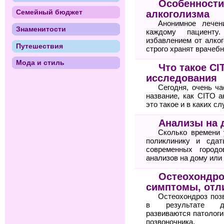
Особенности
Семейный бюджет
алкоголизма
Анонимное лечен
Знаменитости
каждому пациенту
избавлением от алког
Путешествия
строго хранят врачебн
Мода и стиль
Что такое C
исследования
Сегодня, очень ча
название, как CITO а
это такое и в каких с
Анализы на 
Сколько времени 
поликлинику и сда
современных городо
анализов на дому или
Остеохондро
симптомы, отли
Остеохондроз поз
в результате дег
развиваются патологи
позвоночника.