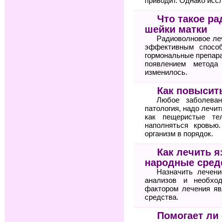
приводит. Однако исс
Что такое р
шейки матки
Радиоволновое ле
эффективным спосо
гормональные препара
появлением метода
изменилось.
Как повысит
Любое заболеван
патология, надо лечит
как пещеристые те
наполняться кровью
организм в порядок.
Как лечить я
народные сред
Назначить лечени
анализов и необхо
фактором лечения яв
средства.
Помогает ли