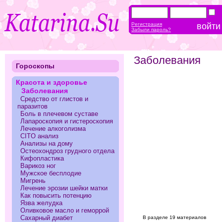
Регистрация
Забыли пароль?
Заболевания
Гороскопы
Красота и здоровье
Заболевания
Средство от глистов и
паразитов
Боль в плечевом суставе
Лапароскопия и гистероскопия
Лечение алкоголизма
CITO анализ
Анализы на дому
Остеохондроз грудного отдела
Кифопластика
Варикоз ног
Мужское бесплодие
Мигрень
Лечение эрозии шейки матки
Как повысить потенцию
Язва желудка
Оливковое масло и геморрой
Сахарный диабет
В разделе 19 материалов