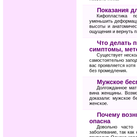
Показания д
Кифопластика по
уменьшить деформаци
высоты и анатомичес
ощущения и вернуть п
Что делать п
симптомы, мет
Существует неско
самостоятельно запод
вас проявляется хотя 
без промедления.
Мужское бес
Долгожданное мат
вина женщины. Возм
доказали: мужское б
женское.
Почему возн
опасна
Довольно часто 
заболевание, так как