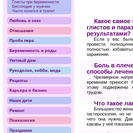
Глисты при беременности
Бесплодие у мужчин
Часто хочется в туалет
Какое самое
Любовь и секс
глистов и пара
Отношения
результатами?
Если у вас были
Проба пера
провести полноцен
полностью избавить
Беременность и роды
заражение.
Уютный дом
Боль в плеч
Рукоделие, хобби, мода
способы лечен
Чрезмерное напря
Рецепты
временем приносят 
этому подвержены 
Карьера и бизнес
трудом.
Наши дети
Что такое ла
Большинство женщи
Ремонт
гистероскопия, но не
чего она нужна. Дав
Психология
каковы у неё показани
Праздники