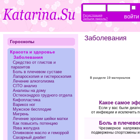
Регистрация
Забыли пароль?
Заболевания
Гороскопы
Красота и здоровье
Заболевания
Средство от глистов и
паразитов
Боль в плечевом суставе
Лапароскопия и гистероскопия
В разделе 19 материалов
Лечение алкоголизма
CITO анализ
Анализы на дому
Остеохондроз грудного отдела
Кифопластика
Какое самое эф
Варикоз ног
Если у вас были диаг
Мужское бесплодие
от инфекции и исключить 
Мигрень
Лечение эрозии шейки матки
Боль в плечево
Как повысить потенцию
Язва желудка
Чрезмерное напряжен
Оливковое масло и геморрой
подвержены спортсмены и 
Сахарный диабет