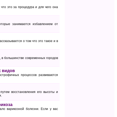
 что это за процедура и для чего она
которые занимаются избавлением от
ассказывается о том что это такое и в
ю, в большинстве современных городов
х видов
истрофичных процессов развиваются
 путем восстановления его высоты и
и.
рикоза
ало варикозной болезни. Если у вас