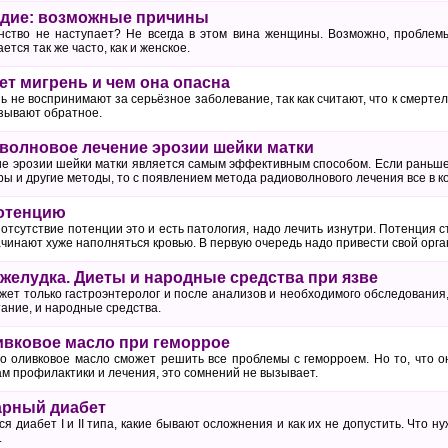
одие: возможные причины
ство не наступает? Не всегда в этом вина женщины. Возможно, проблемы
тся так же часто, как и женское.
ет мигрень и чем она опасна
ь не воспринимают за серьёзное заболевание, так как считают, что к смерте
зывают обратное.
оволновое лечение эрозии шейки матки
е эрозии шейки матки является самым эффективным способом. Если раньш
ы и другие методы, то с появлением метода радиоволнового лечения все в к
потенцию
отсутствие потенции это и есть патология, надо лечить изнутри. Потенция с
чинают хуже наполняться кровью. В первую очередь надо привести свой орга
 желудка. Диеты и народные средства при язве
жет только гастроэнтеролог и после анализов и необходимого обследовани
ание, и народные средства.
ивковое масло при геморрое
то оливковое масло сможет решить все проблемы с геморроем. Но то, что 
м профилактики и лечения, это сомнений не вызывает.
арный диабет
ся диабет I и II типа, какие бывают осложнения и как их не допустить. Что 
.