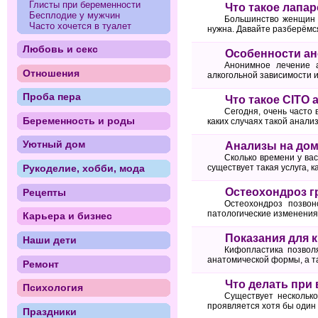
Глисты при беременности
Что такое лапа
Бесплодие у мужчин
Большинство женщин ча
Часто хочется в туалет
нужна. Давайте разберёмся
Любовь и секс
Особенности ан
Анонимное лечение а
Отношения
алкогольной зависимости и
Проба пера
Что такое CITO
Сегодня, очень часто 
Беременность и роды
каких случаях такой анализ
Уютный дом
Анализы на дом
Сколько времени у вас
Рукоделие, хобби, мода
существует такая услуга, к
Остеохондроз г
Рецепты
Остеохондроз позвон
патологические изменения 
Карьера и бизнес
Показания для 
Наши дети
Кифопластика позвол
анатомической формы, а т
Ремонт
Что делать при 
Психология
Существует нескольк
проявляется хотя бы один 
Праздники