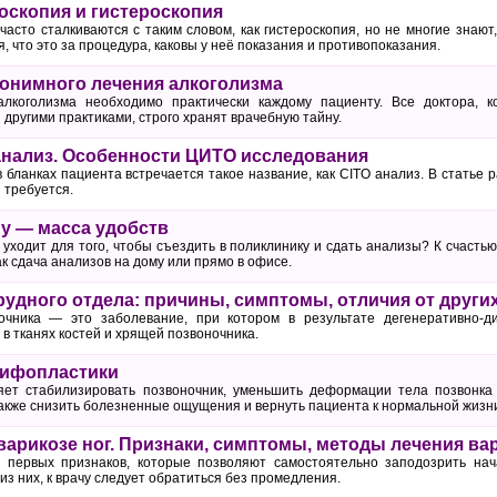
роскопия и гистероскопия
сто сталкиваются с таким словом, как гистероскопия, но не многие знают,
, что это за процедура, каковы у неё показания и противопоказания.
онимного лечения алкоголизма
лкоголизма необходимо практически каждому пациенту. Все доктора, 
 другими практиками, строго хранят врачебную тайну.
 анализ. Особенности ЦИТО исследования
в бланках пациента встречается такое название, как CITO анализ. В статье р
 требуется.
у — масса удобств
 уходит для того, чтобы съездить в поликлинику и сдать анализы? К счасть
ак сдача анализов на дому или прямо в офисе.
рудного отдела: причины, симптомы, отличия от други
очника — это заболевание, при котором в результате дегенеративно-д
в тканях костей и хрящей позвоночника.
кифопластики
яет стабилизировать позвоночник, уменьшить деформации тела позвонка
акже снизить болезненные ощущения и вернуть пациента к нормальной жизн
варикозе ног. Признаки, симптомы, методы лечения ва
о первых признаков, которые позволяют самостоятельно заподозрить нач
из них, к врачу следует обратиться без промедления.