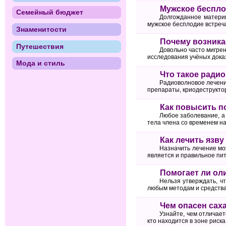
Мужское беспл
Семейный бюджет
Долгожданное материн
мужское бесплодие встречае
Знаменитости
Почему возника
Путешествия
Довольно часто мигрен
исследования учёных дока
Мода и стиль
Что такое ради
Радиоволновое лечени
препараты, криодеструктор
Как повысить 
Любое заболевание, а 
тела члена со временем на
Как лечить язву
Назначить лечение мо
является и правильное пит
Помогает ли ол
Нельзя утверждать, ч
любым методам и средства
Чем опасен сах
Узнайте, чем отличает
кто находится в зоне риска