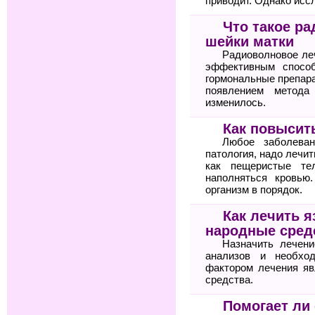
приводит. Однако исс
Что такое р
шейки матки
Радиоволновое ле
эффективным спосо
гормональные препара
появлением метода
изменилось.
Как повысит
Любое заболеван
патология, надо лечит
как пещеристые те
наполняться кровью
организм в порядок.
Как лечить я
народные сред
Назначить лечени
анализов и необхо
фактором лечения яв
средства.
Помогает ли