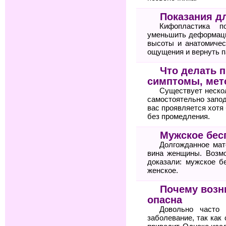
Показания д
Кифопластика по
уменьшить деформаци
высоты и анатомичес
ощущения и вернуть п
Что делать п
симптомы, мет
Существует неско
самостоятельно запод
вас проявляется хотя 
без промедления.
Мужское бес
Долгожданное мат
вина женщины. Возм
доказали: мужское б
женское.
Почему возн
опасна
Довольно часто 
заболевание, так как