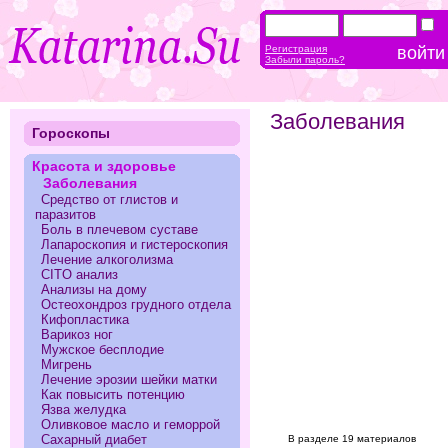
Регистрация
Забыли пароль?
Заболевания
Гороскопы
Красота и здоровье
Заболевания
Средство от глистов и
паразитов
Боль в плечевом суставе
Лапароскопия и гистероскопия
Лечение алкоголизма
CITO анализ
Анализы на дому
Остеохондроз грудного отдела
Кифопластика
Варикоз ног
Мужское бесплодие
Мигрень
Лечение эрозии шейки матки
Как повысить потенцию
Язва желудка
Оливковое масло и геморрой
Сахарный диабет
В разделе 19 материалов