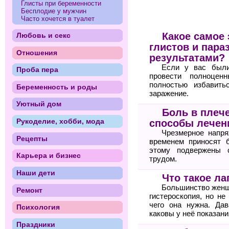
Глисты при беременности
Бесплодие у мужчин
Часто хочется в туалет
Какое самое
Любовь и секс
глистов и пара
Отношения
результатами?
Если у вас были
Проба пера
провести полноцен
полностью избавить
Беременность и роды
заражение.
Уютный дом
Боль в плеч
Рукоделие, хобби, мода
способы лечен
Чрезмерное напря
Рецепты
временем приносят 
этому подвержены 
Карьера и бизнес
трудом.
Наши дети
Что такое ла
Большинство женщи
Ремонт
гистероскопия, но не
чего она нужна. Дав
Психология
каковы у неё показани
Праздники