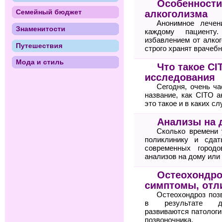
Особенности
Семейный бюджет
алкоголизма
Анонимное лечен
Знаменитости
каждому пациенту
избавлением от алког
Путешествия
строго хранят врачебн
Мода и стиль
Что такое C
исследования
Сегодня, очень ча
название, как CITO а
это такое и в каких с
Анализы на 
Сколько времени 
поликлинику и сда
современных городо
анализов на дому или
Остеохондро
симптомы, отли
Остеохондроз поз
в результате дег
развиваются патологи
позвоночника.