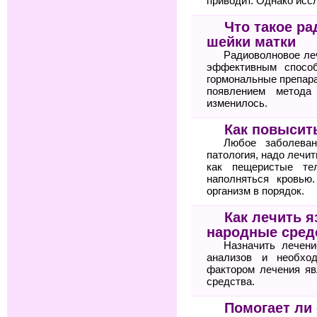
приводит. Однако исс
Что такое р
шейки матки
Радиоволновое ле
эффективным спосо
гормональные препара
появлением метода
изменилось.
Как повысит
Любое заболеван
патология, надо лечит
как пещеристые те
наполняться кровью
организм в порядок.
Как лечить я
народные сред
Назначить лечени
анализов и необхо
фактором лечения яв
средства.
Помогает ли