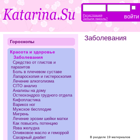
Регистрация
Забыли пароль?
Заболевания
Гороскопы
Красота и здоровье
Заболевания
Средство от глистов и
паразитов
Боль в плечевом суставе
Лапароскопия и гистероскопия
Лечение алкоголизма
CITO анализ
Анализы на дому
Остеохондроз грудного отдела
Кифопластика
Варикоз ног
Мужское бесплодие
Мигрень
Лечение эрозии шейки матки
Как повысить потенцию
Язва желудка
Оливковое масло и геморрой
Сахарный диабет
В разделе 19 материалов