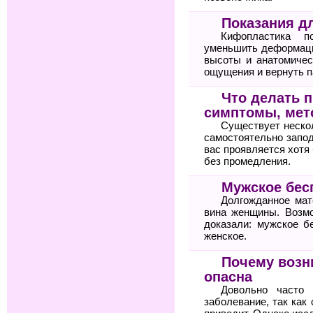
Показания д
Кифопластика по
уменьшить деформаци
высоты и анатомичес
ощущения и вернуть п
Что делать п
симптомы, мет
Существует неско
самостоятельно запод
вас проявляется хотя 
без промедления.
Мужское бес
Долгожданное мат
вина женщины. Возм
доказали: мужское б
женское.
Почему возн
опасна
Довольно часто 
заболевание, так как