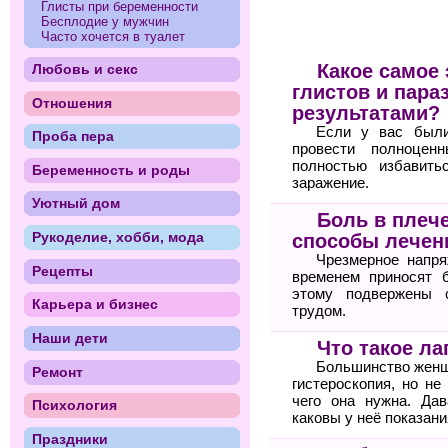
Глисты при беременности
Бесплодие у мужчин
Часто хочется в туалет
Какое самое
Любовь и секс
глистов и пара
Отношения
результатами?
Если у вас были
Проба пера
провести полноцен
полностью избавить
Беременность и роды
заражение.
Уютный дом
Боль в плеч
Рукоделие, хобби, мода
способы лечен
Чрезмерное напря
Рецепты
временем приносят 
этому подвержены 
Карьера и бизнес
трудом.
Наши дети
Что такое ла
Большинство женщи
Ремонт
гистероскопия, но не
чего она нужна. Дав
Психология
каковы у неё показани
Праздники