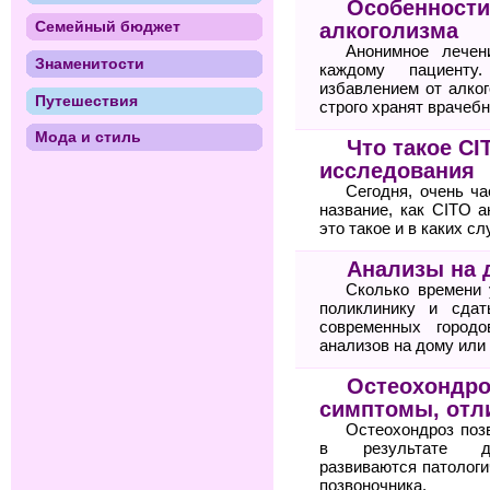
Особенности
Семейный бюджет
алкоголизма
Анонимное лечен
Знаменитости
каждому пациенту
избавлением от алког
Путешествия
строго хранят врачебн
Мода и стиль
Что такое C
исследования
Сегодня, очень ча
название, как CITO а
это такое и в каких с
Анализы на 
Сколько времени 
поликлинику и сда
современных городо
анализов на дому или
Остеохондро
симптомы, отли
Остеохондроз поз
в результате дег
развиваются патологи
позвоночника.