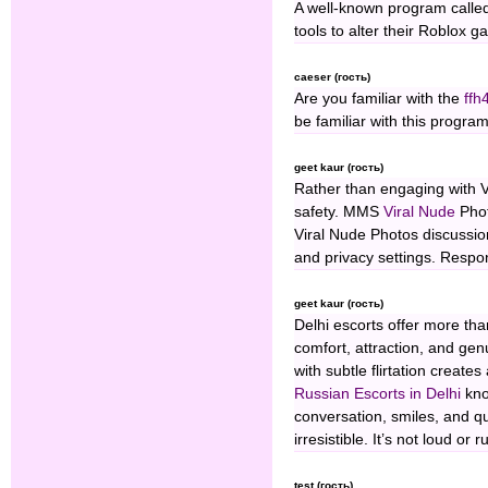
A well-known program call
tools to alter their Roblox 
caeser (гость)
Are you familiar with the
ffh
be familiar with this program
geet kaur (гость)
Rather than engaging with V
safety. MMS
Viral Nude
Phot
Viral Nude Photos discussio
and privacy settings. Respon
geet kaur (гость)
Delhi escorts offer more tha
comfort, attraction, and ge
with subtle flirtation create
Russian Escorts in Delhi
kno
conversation, smiles, and q
irresistible. It’s not loud 
test (гость)