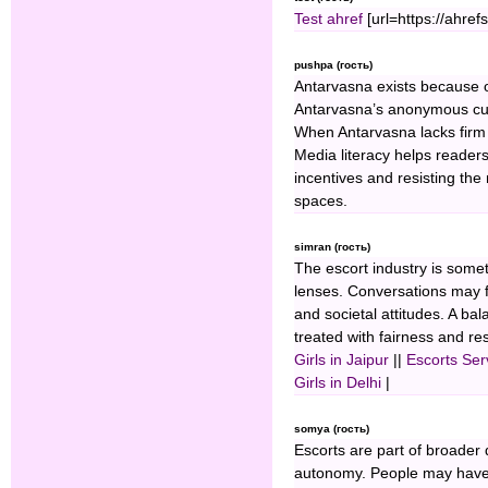
Test ahref
[url=https://ahref
pushpa (гость)
Antarvasna exists because o
Antarvasna’s anonymous cul
When Antarvasna lacks firm 
Media literacy helps reader
incentives and resisting the 
spaces.
simran (гость)
The escort industry is som
lenses. Conversations may f
and societal attitudes. A ba
treated with fairness and res
Girls in Jaipur
||
Escorts Ser
Girls in Delhi
|
somya (гость)
Escorts are part of broader
autonomy. People may have d