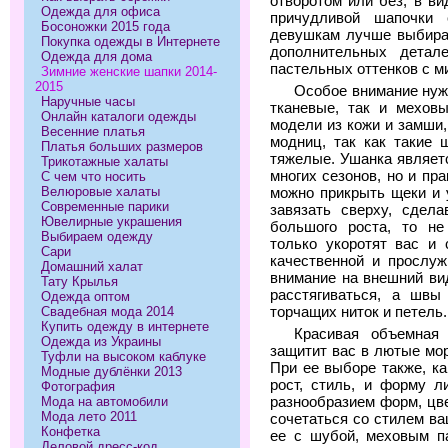
отворотом или без, в ви
Одежда для офиса
причудливой шапочки
Босоножки 2015 года
девушкам лучше выбират
Покупка одежды в Интернете
дополнительных дета
Одежда для дома
пастельных оттенков с 
Зимние женские шапки 2014-
2015
Особое внимание нуж
Наручные часы
тканевые, так и мехов
Онлайн каталоги одежды
модели из кожи и замши
Весенние платья
модниц, так как такие 
Платья больших размеров
тяжелые. Ушанка являет
Трикотажные халаты
многих сезонов, но и п
С чем что носить
Велюровые халаты
можно прикрыть щеки и 
Современные парики
завязать сверху, сдел
Ювелирные украшения
большого роста, то не
Выбираем одежду
только укоротят вас и
Сари
качественной и прослуж
Домашний халат
внимание на внешний ви
Тату Крылья
расстягиваться, а шв
Одежда оптом
торчащих ниток и петель
Свадебная мода 2014
Купить одежду в интернете
Красивая объемная
Одежда из Украины
защитит вас в лютые мор
Туфли на высоком каблуке
При ее выборе также, к
Модные дублёнки 2013
рост, стиль, и форму 
Фотография
разнообразием форм, цв
Мода на автомобили
Мода лето 2011
сочетаться со стилем в
Конфетка
ее с шубой, меховым 
Деловой дресс-код