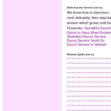
Delhi Escorts Service (гость)
We know how to slow burn. Our
neck delicately, then step b
tension which grows until b
Fireworks.
Samalkha Escort
Escort in Hauz Khas Enclav
Shahdara Escort Service
Escort Service South Ex
Escort Service in Vaishali
Rehman Qadiri (гость)
*
*
*
*
*
*
*
*
*
*
*
*
*
*
*
*
*
*
*
*
*
*
*
*
*
*
*
*
*
*
*
*
*
*
*
*
*
*
*
*
*
*
*
*
*
*
*
*
*
*
*
*
*
*
*
*
*
*
*
*
*
*
*
*
*
*
*
*
*
*
*
*
*
*
*
*
*
*
*
*
*
*
*
*
*
*
*
*
*
*
*
*
*
*
*
*
*
*
*
*
*
*
*
*
*
*
*
*
*
*
*
*
*
*
*
*
*
*
*
*
*
*
*
*
*
*
*
*
*
*
*
*
*
*
*
*
*
*
*
*
*
*
*
*
*
*
*
*
*
*
*
*
*
*
*
*
*
*
*
*
*
*
*
*
*
*
*
*
*
*
*
*
*
*
*
*
*
*
*
*
*
*
*
*
*
*
*
*
*
*
*
*
*
*
*
*
*
*
*
*
*
*
*
*
*
*
*
*
*
*
*
*
*
*
*
*
*
*
*
*
*
*
*
*
*
*
*
*
*
*
*
*
*
*
*
*
*
*
*
*
*
*
*
*
*
*
*
*
*
*
*
*
*
*
*
*
*
*
*
*
*
*
*
*
*
*
*
*
*
*
*
*
*
*
*
*
*
*
*
*
*
*
*
*
*
*
*
*
*
*
*
*
*
*
*
*
*
*
*
*