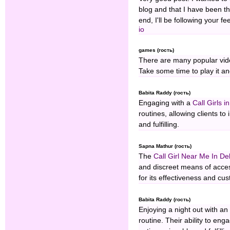
blog and that I have been th
end, I'll be following your
io
games (гость)
There are many popular vid
Take some time to play it an
Babita Raddy (гость)
Engaging with a
Call Girls i
routines, allowing clients to
and fulfilling.
Sapna Mathur (гость)
The
Call Girl Near Me In Del
and discreet means of acce
for its effectiveness and cus
Babita Raddy (гость)
Enjoying a night out with a
routine. Their ability to e