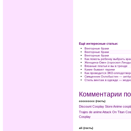
Ещё интересные статьи:
Векторные браки
Векторные браки
Векторные браки
Как помочь ребенку выбрать кра
Женщина-Овен (гороскоп Линды
Вязаные платья и вы в тренде
Какие бывают парики
Как проводится ЭКО-оплодотво
Священник Охлобыстин — актё
Стиль винтаж в одежде — модно
Комментарии по
ccccccccc (гость)
Discount Cosplay Store
Anime cospl
Trajes de anime
Attack On Titan Co
Cosplay
ali (гость)