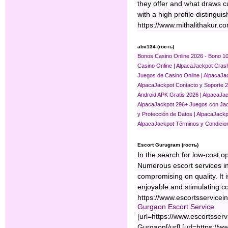
they offer and what draws c
with a high profile distingu
https://www.mithalithakur.c
abv134 (гость)
Bonos Casino Online 2026 - Bono 1
Casino Online | AlpacaJackpot
Crash
Juegos de Casino Online | AlpacaJa
AlpacaJackpot
Contacto y Soporte 24
Android APK Gratis 2026 | AlpacaJa
AlpacaJackpot
296+ Juegos con Jac
y Protección de Datos | AlpacaJackp
AlpacaJackpot
Términos y Condicion
Escort Gurugram (гость)
In the search for low-cost op
Numerous escort services in
compromising on quality. It 
enjoyable and stimulating 
https://www.escortsservicei
Gurgaon Escort Service
[url=https://www.escortsser
Gurgaon[/url] [url=https://