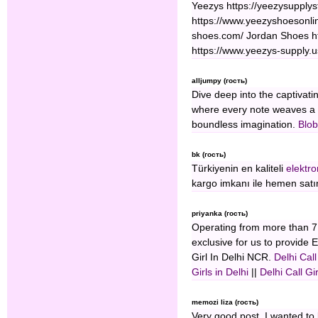
Yeezys https://yeezysupply
https://www.yeezyshoesonli
shoes.com/ Jordan Shoes ht
https://www.yeezys-supply.
alljumpy (гость)
Dive deep into the captivat
where every note weaves a t
boundless imagination.
Blo
bk (гость)
Türkiyenin en kaliteli
elektro
kargo imkanı ile hemen satın 
priyanka (гость)
Operating from more than 7 
exclusive for us to provide 
Girl In Delhi NCR.
Delhi Call
Girls in Delhi
||
Delhi Call Gi
memozi liza (гость)
Very good post. I wanted to 