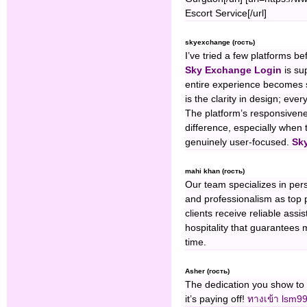
Escort Service[/url]
skyexchange (гость)
I’ve tried a few platforms b
Sky Exchange Login
is su
entire experience becomes 
is the clarity in design; ever
The platform’s responsiven
difference, especially when t
genuinely user-focused.
Sk
mahi khan (гость)
Our team specializes in per
and professionalism as top 
clients receive reliable as
hospitality that guarantees
time.
Asher (гость)
The dedication you show to 
it’s paying off!
ทางเข้า lsm9