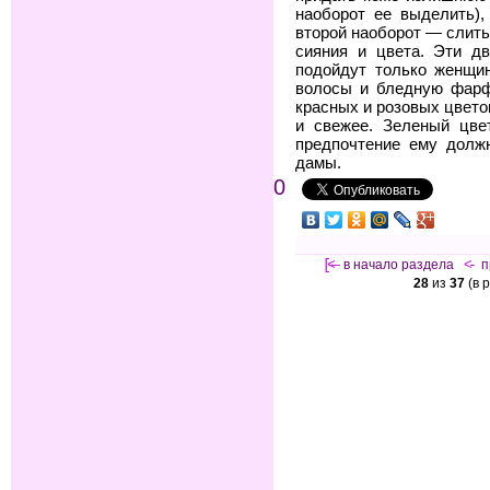
наоборот ее выделить),
второй наоборот — слить
сияния и цвета. Эти д
подойдут только женщи
волосы и бледную фарф
красных и розовых цвето
и свежее. Зеленый цве
предпочтение ему долж
дамы.
0
[<—
в начало раздела
<-
п
28
из
37
(в 