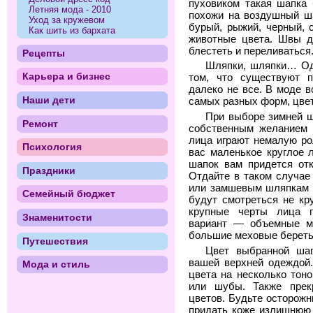
пуховиком такая шапка 
Летняя мода - 2010
похожи на воздушный ша
Уход за кружевом
бурый, рыжий, черный, 
Как шить из бархата
животные цвета. Швы д
блестеть и переливаться
Рецепты
Шляпки, шляпки… Од
Карьера и бизнес
том, что существуют 
далеко не все. В моде 
Наши дети
самых разных форм, цвет
При выборе зимней ш
Ремонт
собственным желанием 
лица играют немалую ро
Психология
вас маленькое круглое 
шапок вам придется отк
Праздники
Отдайте в таком случае
или замшевым шляпкам 
Семейный бюджет
будут смотреться не кр
крупные черты лица 
Знаменитости
вариант — объемные ме
большие меховые береты
Путешествия
Цвет выбранной шап
вашей верхней одеждой.
Мода и стиль
цвета на несколько тон
или шубы. Также прекр
цветов. Будьте осторож
придать коже излишнюю 