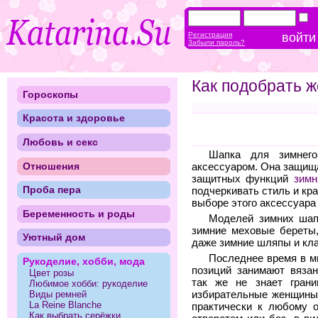
Регистрация
Забыли пароль?
Как подобрать 
Гороскопы
Красота и здоровье
Любовь и секс
Шапка для зимнего
Отношения
аксессуаром. Она защища
защитных функций
зимн
Проба пера
подчеркивать стиль и кр
выборе этого аксессуара
Беременность и роды
Моделей зимних шап
зимние меховые береты,
Уютный дом
даже зимние шляпы и кл
Последнее время в м
Рукоделие, хобби, мода
позиций занимают вяза
Цвет розы
так же не знает гран
Любимое хобби: рукоделие
избирательные женщины,
Виды ремней
La Reine Blanche
практически к любому о
Как выбрать серёжки