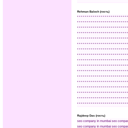
Rehman Baloch (гость)
*
*
*
*
*
*
*
*
*
*
*
*
*
*
*
*
*
*
*
*
*
*
*
*
*
*
*
*
*
*
*
*
*
*
*
*
*
*
*
*
*
*
*
*
*
*
*
*
*
*
*
*
*
*
*
*
*
*
*
*
*
*
*
*
*
*
*
*
*
*
*
*
*
*
*
*
*
*
*
*
*
*
*
*
*
*
*
*
*
*
*
*
*
*
*
*
*
*
*
*
*
*
*
*
*
*
*
*
*
*
*
*
*
*
*
*
*
*
*
*
*
*
*
*
*
*
*
*
*
*
*
*
*
*
*
*
*
*
*
*
*
*
*
*
*
*
*
*
*
*
*
*
*
*
*
*
*
*
*
*
*
*
*
*
*
*
*
*
*
*
*
*
*
*
*
*
*
*
*
*
*
*
*
*
*
*
*
*
*
*
*
*
*
*
*
*
*
*
*
*
*
*
*
*
*
*
*
*
*
*
*
*
*
*
*
*
*
*
*
*
*
*
*
*
*
*
*
*
*
*
*
*
*
*
*
*
*
*
*
*
*
*
*
*
*
*
*
*
*
*
*
*
*
*
*
*
*
*
*
*
*
*
*
*
*
*
*
*
*
*
*
*
*
*
*
*
*
*
*
*
*
*
*
*
*
*
*
*
*
*
*
*
*
*
*
*
*
*
*
*
*
*
*
*
*
*
*
*
*
*
*
*
*
*
*
*
*
*
*
*
*
*
*
*
*
*
*
*
*
*
*
*
*
*
*
*
*
*
*
*
*
*
*
*
*
*
*
*
*
*
*
*
*
*
*
*
*
*
*
*
*
*
*
*
*
*
*
*
*
*
*
*
*
*
*
*
*
*
*
*
*
*
*
*
*
*
*
*
*
*
*
*
*
*
*
*
*
*
*
*
*
*
*
*
*
*
*
*
*
*
*
*
*
*
*
*
*
*
*
*
*
*
*
*
*
Rajdeep Das (гость)
seo company in mumbai
seo compan
seo company in mumbai
seo compan