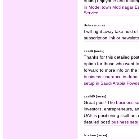
outing enjoyable and fulfilli
in Model town
Moti nagar E
Service
Ushas (гость)
I will right away take hold o
subscription link or newslett
aasil6 (гость)
Thanks for this detailed pos
option for those who want to
forward to more info on the
business insurance in dubai
setup in Saudi Arabia
⁠Powde
aasild9 (гость)
Great post! The
business se
investors, entrepreneurs, an
UAE is positioning itself as 
detailed post!
business setu
fais bea (гость)