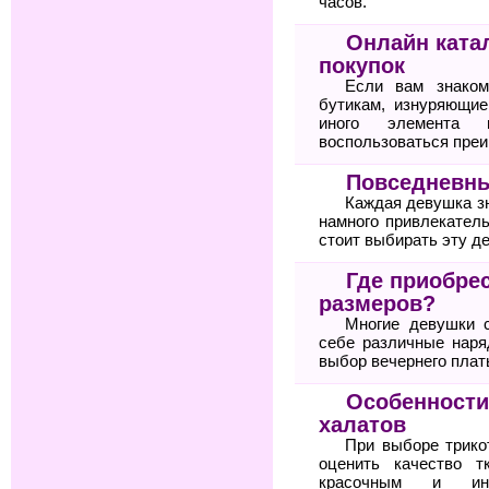
часов.
Онлайн ката
покупок
Если вам знаком
бутикам, изнуряющие
иного элемента 
воспользоваться пре
Повседневны
Каждая девушка зн
намного привлекател
стоит выбирать эту д
Где приобре
размеров?
Многие девушки 
себе различные нар
выбор вечернего плат
Особенности
халатов
При выборе трико
оценить качество т
красочным и ин