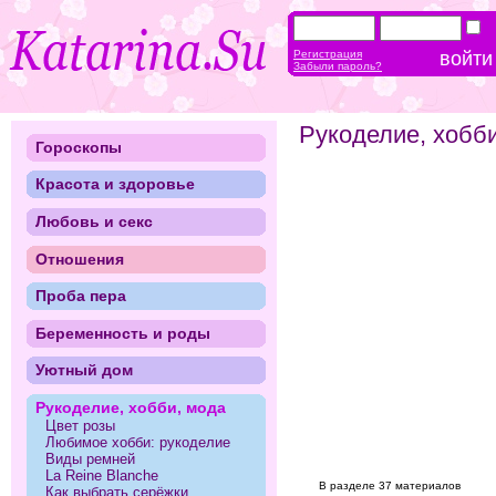
Регистрация
Забыли пароль?
Рукоделие, хобб
Гороскопы
Красота и здоровье
Любовь и секс
Отношения
Проба пера
Беременность и роды
Уютный дом
Рукоделие, хобби, мода
Цвет розы
Любимое хобби: рукоделие
Виды ремней
La Reine Blanche
В разделе 37 материалов
Как выбрать серёжки