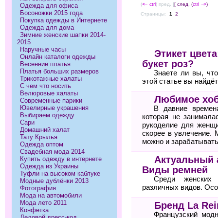
(
<--
ctrl
) пред. ]
[ след. (
ctrl
-->
)
Одежда для офиса
Босоножки 2015 года
Страницы:
1
2
Покупка одежды в Интернете
Одежда для дома
Зимние женские шапки 2014-
2015
Наручные часы
Этикет цвета
Онлайн каталоги одежды
букет роз?
Весенние платья
Платья больших размеров
Знаете ли вы, чт
Трикотажные халаты
этой статье вы найдё
С чем что носить
Велюровые халаты
Любимое хоб
Современные парики
Ювелирные украшения
В давние времен
Выбираем одежду
которая не занимала
Сари
рукоделие для женщи
Домашний халат
скорее в увлечение. 
Тату Крылья
можно и зарабатывать
Одежда оптом
Свадебная мода 2014
Актуальный 
Купить одежду в интернете
Одежда из Украины
Виды ремней
Туфли на высоком каблуке
Среди женских 
Модные дублёнки 2013
различных видов. Осо
Фотография
Мода на автомобили
Мода лето 2011
Бренд La Rei
Конфетка
Французский модн
Деловой дресс-код