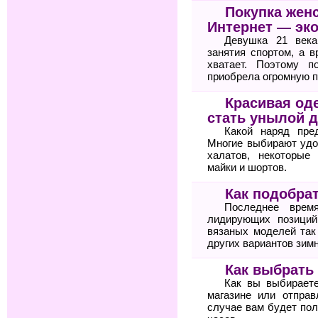
Покупка жен
Интернет — эк
Девушка 21 века
занятия спортом, а 
хватает. Поэтому п
приобрела огромную п
Красивая оде
стать унылой 
Какой наряд пре
Многие выбирают удо
халатов, некоторые
майки и шортов.
Как подобра
Последнее врем
лидирующих позиций
вязаных моделей так
других вариантов зимн
Как выбрать
Как вы выбирает
магазине или отпра
случае вам будет по