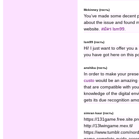
Mckinney (гость)
You’ve made some decent poi
about the issue and found mo
website.
สมัคร lsm99
.
lsm99 (гость)
Hi! I just want to offer you 
you have got here on this pos
anshika (гость)
In order to make your presen
custo
would be an amazing c
that are compatible with you
knowledge of the digital env
gets its due recognition am
simran kaur (гость)
https://131game.free.site.pr
http://13lwingame.mex.tl/
https://www.tumblr.com/no
game-complete-guide-acces