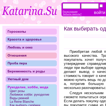
Регистрация
Забыли пароль?
Как выбирать од
Гороскопы
Красота и здоровье
Любовь и секс
Приобретая любой п
Отношения
высокого качества. Т
покупатель хочет полу
Проба пера
утверждение справедли
люди при выборе одежды
Беременность и роды
делают вывод о качес
стоимость говорит о кач
Уютный дом
можно купить вещь по до
а, потратив большую
Рукоделие, хобби, мода
несколько разочароваться
Цвет розы
Следуя нескольким 
Любимое хобби: рукоделие
сможете попытаться огра
Виды ремней
Если делать покупку оде
La Reine Blanche
вы покупаете сумки из 
Как выбрать серёжки