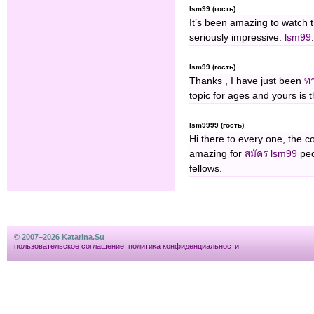
lsm99 (гость)
It’s been amazing to watch t
seriously impressive.
lsm99
.
lsm99 (гость)
Thanks , I have just been
ทา
topic for ages and yours is 
lsm9999 (гость)
Hi there to every one, the c
amazing for
สมัคร lsm99
peo
fellows.
© 2007–2026 Katarina.Su
пользовательское соглашение
,
политика конфиденциальности