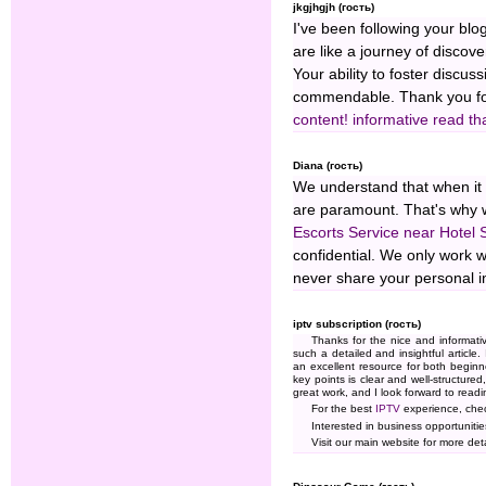
jkgjhgjh (гость)
I've been following your blog
are like a journey of disco
Your ability to foster discus
commendable. Thank you for 
content! informative read
th
Diana (гость)
We understand that when it 
are paramount. That's why w
Escorts Service near Hotel S
confidential. We only work w
never share your personal in
iptv subscription (гость)
Thanks for the nice and informative
such a detailed and insightful article.
an excellent resource for both begin
key points is clear and well-structure
great work, and I look forward to readi
For the best
IPTV
experience, che
Interested in business opportuniti
Visit our main website for more det