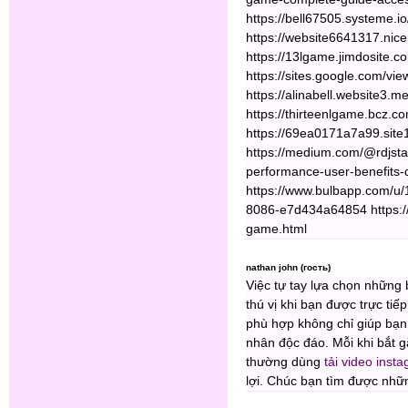
https://bell67505.systeme.i
https://website6641317.nice
https://13lgame.jimdosite.c
https://sites.google.com/v
https://alinabell.website3.m
https://thirteenlgame.bcz.c
https://69ea0171a7a99.site1
https://medium.com/@rdjsta
performance-user-benefits-
https://www.bulbapp.com/u
8086-e7d434a64854 https:/
game.html
nathan john (гость)
Việc tự tay lựa chọn những 
thú vị khi bạn được trực tiế
phù hợp không chỉ giúp bạn 
nhân độc đáo. Mỗi khi bắt 
thường dùng
tải video inst
lợi. Chúc bạn tìm được nhữ