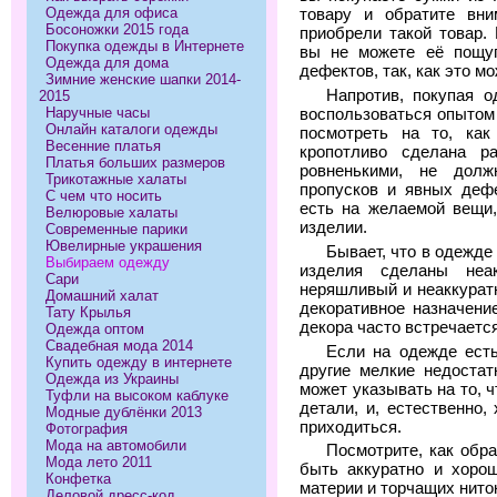
Одежда для офиса
товару и обратите вни
Босоножки 2015 года
приобрели такой товар. 
Покупка одежды в Интернете
вы не можете её пощуп
Одежда для дома
дефектов, так, как это м
Зимние женские шапки 2014-
Напротив, покупая 
2015
Наручные часы
воспользоваться опытом 
Онлайн каталоги одежды
посмотреть на то, как
Весенние платья
кропотливо сделана р
Платья больших размеров
ровненькими, не долж
Трикотажные халаты
пропусков и явных дефе
С чем что носить
есть на желаемой вещи,
Велюровые халаты
изделии.
Современные парики
Ювелирные украшения
Бывает, что в одежде
Выбираем одежду
изделия сделаны неа
Сари
неряшливый и неаккуратн
Домашний халат
декоративное назначени
Тату Крылья
декора часто встречаетс
Одежда оптом
Свадебная мода 2014
Если на одежде есть
Купить одежду в интернете
другие мелкие недостат
Одежда из Украины
может указывать на то, 
Туфли на высоком каблуке
детали, и, естественно,
Модные дублёнки 2013
приходиться.
Фотография
Мода на автомобили
Посмотрите, как обр
Мода лето 2011
быть аккуратно и хоро
Конфетка
материи и торчащих нито
Деловой дресс-код