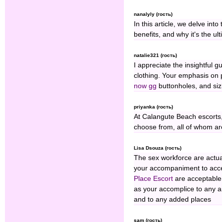
nanalyly (гость)
In this article, we delve into
benefits, and why it's the u
natalie321 (гость)
I appreciate the insightful g
clothing. Your emphasis on 
now gg
buttonholes, and sizi
priyanka (гость)
At Calangute Beach escorts,
choose from, all of whom are
Lisa Dsouza (гость)
The sex workforce are actua
your accompaniment to accep
Place Escort
are acceptable
as your accomplice to any a
and to any added places
sam (гость)