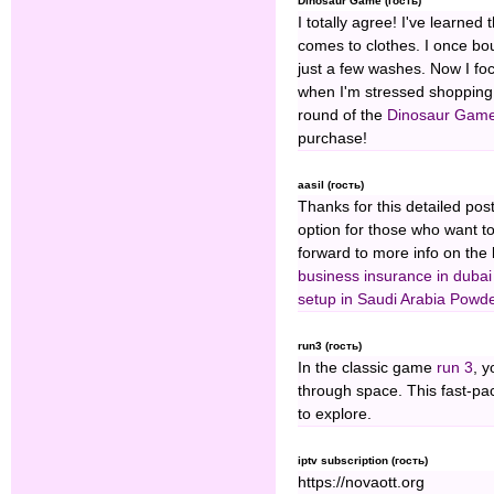
Dinosaur Game (гость)
I totally agree! I've learned
comes to clothes. I once bou
just a few washes. Now I foc
when I'm stressed shopping
round of the
Dinosaur Gam
purchase!
aasil (гость)
Thanks for this detailed pos
option for those who want to
forward to more info on the
business insurance in dubai
setup in Saudi Arabia
⁠Powde
run3 (гость)
In the classic game
run 3
, y
through space. This fast-pa
to explore.
iptv subscription (гость)
https://novaott.org