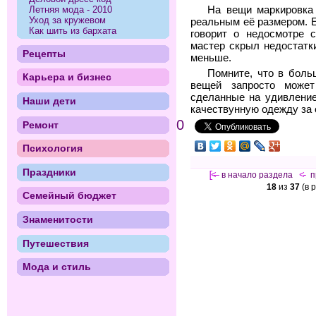
Летняя мода - 2010
На вещи маркировка
Уход за кружевом
реальным её размером. Е
Как шить из бархата
говорит о недосмотре 
мастер скрыл недостатк
Рецепты
меньше.
Помните, что в боль
Карьера и бизнес
вещей запросто может
сделанные на удивление
Наши дети
качествунную одежду за 
0
Ремонт
Психология
Праздники
[<—
в начало раздела
<-
п
18
из
37
(в 
Семейный бюджет
Знаменитости
Путешествия
Мода и стиль