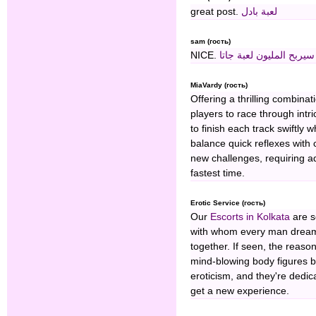
great post.
لعبة بادل
sam (гость)
NICE.
لعبة جاتا
يربح المليون
MiaVardy (гость)
Offering a thrilling combina
players to race through intri
to finish each track swiftly w
balance quick reflexes with 
new challenges, requiring a
fastest time.
Erotic Service (гость)
Our
Escorts in Kolkata
are 
with whom every man drea
together. If seen, the reason 
mind-blowing body figures b
eroticism, and they're ded
get a new experience.