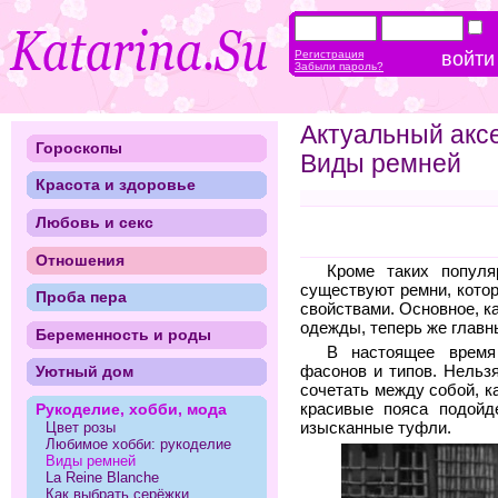
Регистрация
Забыли пароль?
Актуальный акс
Гороскопы
Виды ремней
Красота и здоровье
Любовь и секс
Отношения
Кроме таких популя
существуют ремни, кото
Проба пера
свойствами. Основное, к
одежды, теперь же главн
Беременность и роды
В настоящее вре
фасонов и типов. Нельз
Уютный дом
сочетать между собой, ка
Рукоделие, хобби, мода
красивые пояса подойд
Цвет розы
изысканные туфли.
Любимое хобби: рукоделие
Виды ремней
La Reine Blanche
Как выбрать серёжки