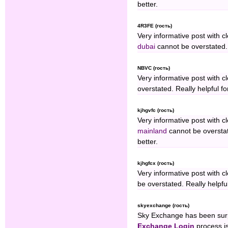
better.
4R3FE (гость)
Very informative post with c
dubai
cannot be overstated. R
NBVC (гость)
Very informative post with c
overstated. Really helpful fo
kjhgvfc (гость)
Very informative post with c
mainland
cannot be overstate
better.
kjhgfcx (гость)
Very informative post with c
be overstated. Really helpful
skyexchange (гость)
Sky Exchange has been sur
Exchange Login
process is