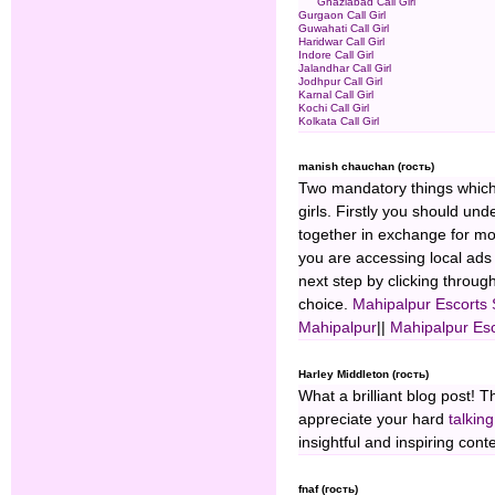
Ghaziabad Call Girl
Gurgaon Call Girl
Guwahati Call Girl
Haridwar Call Girl
Indore Call Girl
Jalandhar Call Girl
Jodhpur Call Girl
Karnal Call Girl
Kochi Call Girl
Kolkata Call Girl
manish chauchan (гость)
Two mandatory things which 
girls. Firstly you should un
together in exchange for mon
you are accessing local ads
next step by clicking throug
choice.
Mahipalpur Escorts 
Mahipalpur
||
Mahipalpur Esc
Harley Middleton (гость)
What a brilliant blog post! T
appreciate your hard
talkin
insightful and inspiring cont
fnaf (гость)