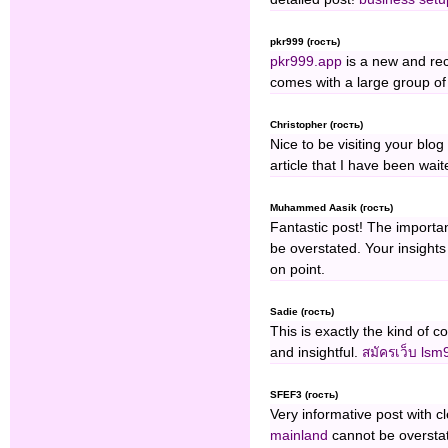
pkr999 (гость)
pkr999.app
is a new and rec
comes with a large group of
Christopher (гость)
Nice to be visiting your blo
article that I have been wait
Muhammed Aasik (гость)
Fantastic post! The importa
be overstated. Your insights
on point.
Sadie (гость)
This is exactly the kind of c
and insightful.
สมัครเว็บ lsm
SFEF3 (гость)
Very informative post with c
mainland
cannot be overstate