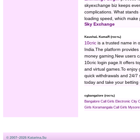
skyexchange biz keeps ever
complications. What stands o
loading speed, which make pl
Sky Exchange
KaushaL KumaR (гость)
10cric
is a trusted name in 
India.The platform provides 
money gaming.New users can
10cric login page.It offers to
and virtual games.To enjoy
quick withdrawals and 24/7 
today and take your betting 
cgbangalore (гость)
Bangalore Call Girls
Electronic City C
Girls
Koramangala Call Girls
Mysore 
© 2007–2026 Katarina.Su