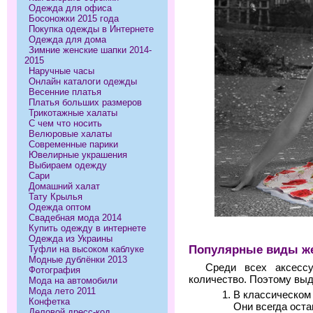
Одежда для офиса
Босоножки 2015 года
Покупка одежды в Интернете
Одежда для дома
Зимние женские шапки 2014-
2015
Наручные часы
Онлайн каталоги одежды
Весенние платья
Платья больших размеров
Трикотажные халаты
С чем что носить
Велюровые халаты
Современные парики
Ювелирные украшения
Выбираем одежду
Сари
Домашний халат
Тату Крылья
Одежда оптом
Свадебная мода 2014
Купить одежду в интернете
Одежда из Украины
Популярные виды же
Туфли на высоком каблуке
Модные дублёнки 2013
Среди всех аксессу
Фотография
количество. Поэтому вы
Мода на автомобили
Мода лето 2011
В классическом
Конфетка
Они всегда оста
Деловой дресс-код