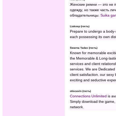
Женские ремни — это не п
одежду, но также часть ли
обладательницы.
Suika ga
Liakosp (гость)
Prepare to undergo a body-
each possessing its own dis
Swarna Yadav (гость)
Known for memorable exciti
the Memorable & Long-lastin
services and client relations
services. We are Dedicated 
client satisfaction. our sex
exciting and seductive expe
otiscavin (гость)
Connections Unlimited
is av
Simply download the game, in
network.