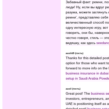
Забавный факт: ремни, по
люди! Ну, если вы вдруг р
разума, можете заглянуть
ремни', представляю себя
величественный способ по
одну интересную игру, вот
говорить, они бы, наверное
честно говоря, стиль — это
видяшку, как здесь
seedan
aasild9 (гость)
Thanks for this detailed pos
option for those who want to
forward to more info on the
business insurance in dubai
setup in Saudi Arabia
⁠Powde
aasil (гость)
Great post! The
business se
investors, entrepreneurs, an
UAE is positioning itself as 
detailed post!
business setu