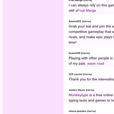
Fruit Merge (гость)
I can always rely on this ga
old! s
Fruit Merge
Amora321 (гость)
Grab your bat and join the a
competitive gameplay that wi
rivals, and make epic plays 
time!
bruno109 (гость)
Playing with other people is
of my pals.
wave road
123 casino (гость)
Thank you for the interestin
James Davis (гость)
Monkeytype
is a free online
typing tests and games to h
chess-puzzles (гость)