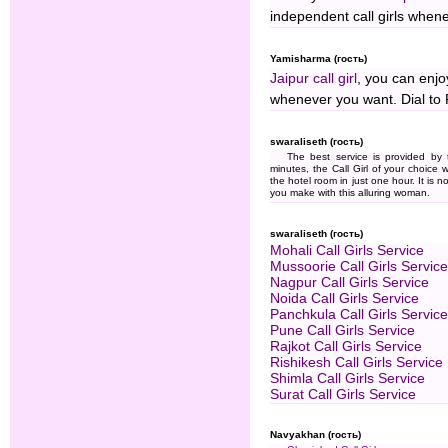
independent call girls when
Yamisharma (гость)
Jaipur call girl
, you can enjo
whenever you want. Dial to
swaraliseth (гость)
The best service is provided by
minutes, the Call Girl of your choice w
the hotel room in just one hour. It is
you make with this alluring woman.
swaraliseth (гость)
Mohali Call Girls Service
Mussoorie Call Girls Service
Nagpur Call Girls Service
Noida Call Girls Service
Panchkula Call Girls Service
Pune Call Girls Service
Rajkot Call Girls Service
Rishikesh Call Girls Service
Shimla Call Girls Service
Surat Call Girls Service
Navyakhan (гость)