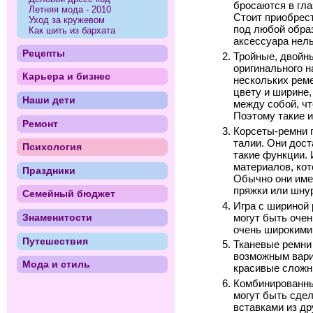
бросаются в гл
Летняя мода - 2010
Стоит приобрест
Уход за кружевом
под любой образ
Как шить из бархата
аксессуара нель
Рецепты
Тройные, двойн
оригинального н
Карьера и бизнес
нескольких рем
цвету и ширине,
Наши дети
между собой, чт
Поэтому такие 
Ремонт
Корсеты-ремни 
талии. Они дос
Психология
такие функции. 
материалов, кот
Праздники
Обычно они име
пряжки или шну
Семейный бюджет
Игра с шириной 
Знаменитости
могут быть очен
очень широкими
Путешествия
Тканевые ремни
возможным вари
Мода и стиль
красивые сложн
Комбинированны
могут быть сде
вставками из др