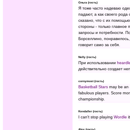
Ольга (гость)
Я тоже часто надеваю оде
падают, а как своего рода
сказано, что с их помощь
стороны - только главное
запросы и потребности. П
Борселлино, понравилось, ч
говорит само за себя.
Nelly (гость)
При использовании
heardl
действительно создает не
cornymost (гость)
Basketball Stars
may be an a
fabulous players. Score mor
championship.
Kendaller (гость)
I can't stop playing
Wordle
i
Alex (гость)