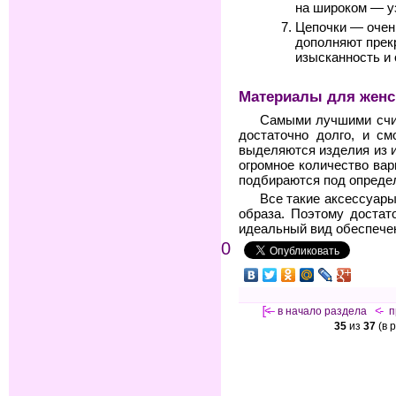
на широком — у
Цепочки — очен
дополняют прек
изысканность и
Материалы для женс
Самыми лучшими счит
достаточно долго, и см
выделяются изделия из 
огромное количество вар
подбираются под опреде
Все такие аксессуар
образа. Поэтому достат
идеальный вид обеспече
0
[<—
в начало раздела
<-
п
35
из
37
(в 