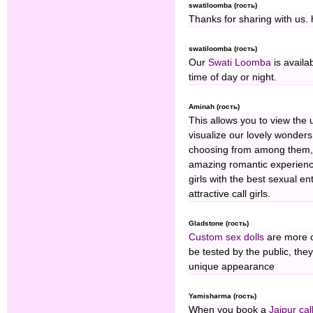
swatiloomba (гость)
Thanks for sharing with us. 
swatiloomba (гость)
Our
Swati Loomba
is availa
time of day or night.
Aminah (гость)
This allows you to view the 
visualize our lovely wonders
choosing from among them, an
amazing romantic experience
girls with the best sexual e
attractive call girls.
Gladstone (гость)
Custom sex dolls
are more or
be tested by the public, the
unique appearance
Yamisharma (гость)
When you book a
Jaipur call