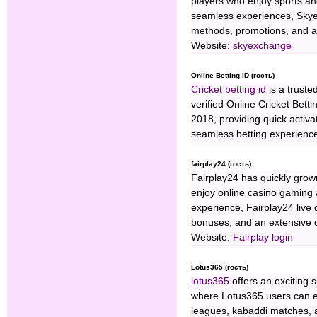
players who enjoy sports an
seamless experiences, Skye
methods, promotions, and a
Website:
skyexchange
Online Betting ID (гость)
Cricket betting id
is a truste
verified Online Cricket Betti
2018, providing quick activat
seamless betting experience
fairplay24 (гость)
Fairplay24 has quickly grown
enjoy online casino gaming 
experience, Fairplay24 live 
bonuses, and an extensive c
Website:
Fairplay login
Lotus365 (гость)
lotus365
offers an exciting s
where Lotus365 users can enj
leagues, kabaddi matches, 