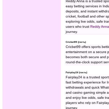
Reddy Anna is a trusted spor
easy betting services in In
deposits, and instant withdr
cricket, football and other 
exploring live odds, safe tr
users who trust
Reddy Anna
journey.
Cricbet99 (гость)
Cricbet99 offers sports bett
entertainment on a secure p
becomes both secure and p
round-the-clock support ser
Fairplay24 (гость)
Fairplay24 is a trusted spor
fast betting experience for 
withdrawals and quick Wha
and casino gaming simple an
and enjoy live odds, safe tr
players who rely on Fairplay
journey.