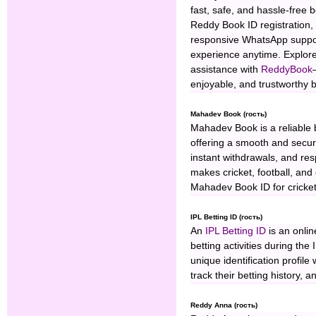
fast, safe, and hassle-free b
Reddy Book ID registration,
responsive WhatsApp suppor
experience anytime. Explore
assistance with
ReddyBook
enjoyable, and trustworthy b
Mahadev Book (гость)
Mahadev Book is a reliable b
offering a smooth and secur
instant withdrawals, and r
makes cricket, football, and
Mahadev Book ID for cricket
IPL Betting ID (гость)
An
IPL Betting ID
is an onlin
betting activities during th
unique identification profil
track their betting history,
Reddy Anna (гость)