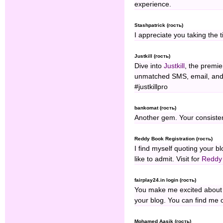
experience.
Stashpatrick (гость)
I appreciate you taking the t
Justkill (гость)
Dive into
Justkill
, the premier
unmatched SMS, email, and v
#justkillpro
bankomat (гость)
Another gem. Your consisten
Reddy Book Registration (гость)
I find myself quoting your b
like to admit. Visit for
Reddy 
fairplay24.in login (гость)
You make me excited about t
your blog. You can find me
Mohamed Aasik (гость)