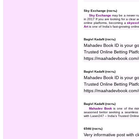
Sky Exchange (гость)
Sky Exchange
may be a newer nam
in 2017 If you are looking for a clear
online platforms, becoming a
skyexc
Art
is one of India’s fast-growing onlin
BagivI KadaN (гость)
Mahadev Book ID is your go-
Trusted Online Betting Platf
https://maahadevbook.com/
BagivI KadaN (гость)
Mahadev Book ID is your go-
Trusted Online Betting Platf
https://maahadevbook.com/
BagivI KadaN (гость)
Mahadev Book
is one of the ris
seasoned bettor seeking a seamless 
with Laser247 – India's Trusted Online
65tfd (гость)
Very informative post with c