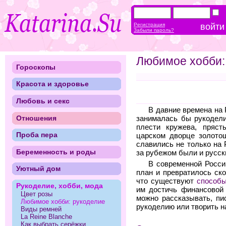
Регистрация
Забыли пароль?
Любимое хобби:
Гороскопы
Красота и здоровье
Любовь и секс
В давние времена на 
Отношения
занималась бы рукодели
плести кружева, пряст
Проба пера
царском дворце золото
славились не только на 
Беременность и роды
за рубежом были и русск
В современной Росси
Уютный дом
план и превратилось ск
что существуют
способы
Рукоделие, хобби, мода
им достичь финансовой
Цвет розы
можно рассказывать, пи
Любимое хобби: рукоделие
рукоделию или творить на
Виды ремней
La Reine Blanche
Как выбрать серёжки