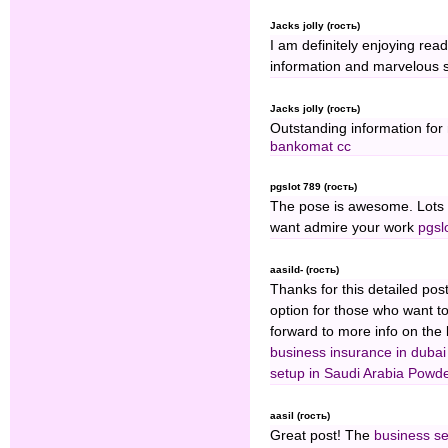
Jacks jolly (гость)
I am definitely enjoying rea
information and marvelous 
Jacks jolly (гость)
Outstanding information for 
bankomat cc
pgslot 789 (гость)
The pose is awesome. Lots of
want admire your work
pgsl
aasild- (гость)
Thanks for this detailed pos
option for those who want to
forward to more info on the
business insurance in dubai
setup in Saudi Arabia
⁠Powde
aasil (гость)
Great post! The
business se