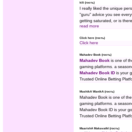
kili (гость)
I really liked the unique per
"guru" advice you see everyw
getting saturated, or is the
read more
Click here (гость)
Click here
Mahadev Book (гость)
Mahadev Book
is one of th
gaming platforms. a season
Mahadev Book ID
is your g
Trusted Online Betting Plat
MushikA WanikA (гость)
Mahadev Book is one of the 
gaming platforms. a season
Mahadev Book ID is your go-
Trusted Online Betting Plat
MaarishA MakavathI (гость)