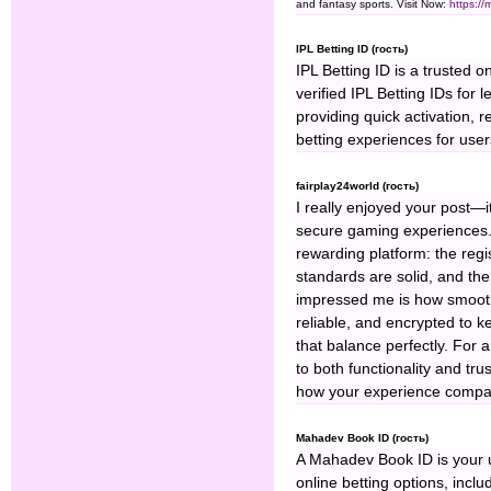
and fantasy sports. Visit Now:
https:/
IPL Betting ID (гость)
IPL Betting ID is a trusted o
verified IPL Betting IDs for 
providing quick activation, 
betting experiences for use
fairplay24world (гость)
I really enjoyed your post—
secure gaming experiences.
rewarding platform: the regist
standards are solid, and the 
impressed me is how smoot
reliable, and encrypted to 
that balance perfectly. For 
to both functionality and tru
how your experience compare
Mahadev Book ID (гость)
A Mahadev Book ID is your 
online betting options, incl