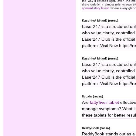
the way it catches light, even the moo
there quietly; it almost tells its own
spiritual story latest
, where every glanc
KasshiyA MhanD (гость)
Laser247 is a structured onl
who value clarity, controlle
Laser247 Club is the offici
platform. Visit Now:https://
KasshiyA MhanD (гость)
Laser247 is a structured onl
who value clarity, controlle
Laser247 Club is the offici
platform. Visit Now:https://
livuxis (гость)
Are
fatty liver tablet
effective
manage symptoms? What life
these tablets for better resu
ReddyBook (гость)
ReddyBook stands out as a re