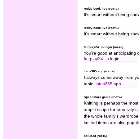
reddy book live (гость)
It's smart without being show
reddy book live (гость)
It's smart without being show
fairplay24. in login (гость)
You're good at anticipating
fairplay24. in login
lotus365 app (гость)
I always come away from your
topic.
lotus365 app
Speedstars game (гость)
Knitting is perhaps the mos
ample scope for creativity
s
the whole family's wardrobe,
knitted items are also popul
bclub.st (гость)