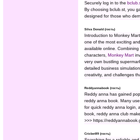
Securely log in to the
bclub.
By choosing bclub.st, you ga
designed for those who dem
Silva Donald (гость)
Introduction to Monkey Mar
one of the most exciting 
available online. Combining
characters,
Monkey Mart
inv
very own bustling supermark
detailed business simulatio
creativity, and challenges t
Reddyannabook (гость)
Reddy anna has gained popul
reddy anna book. Many user
for quick reddy anna login, 
book, reddy anna club makes
>>> https://reddyannabook.g
Cricbet99 (гость)
Searching for a reliable and