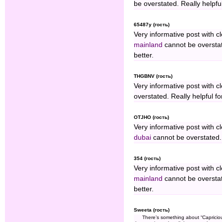
be overstated. Really helpful
65487y (гость)
Very informative post with c
mainland
cannot be overstate
better.
THGBNV (гость)
Very informative post with c
overstated. Really helpful fo
OTJHO (гость)
Very informative post with c
dubai
cannot be overstated. R
354 (гость)
Very informative post with c
mainland
cannot be overstate
better.
Sweeta (гость)
There’s something about “Capricious