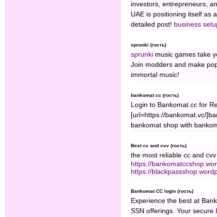
investors, entrepreneurs, an
UAE is positioning itself as 
detailed post!
business setu
sprunki (гость)
sprunki
music games take yo
Join modders and make popul
immortal music!
bankomat cc (гость)
Login to Bankomat.cc for R
[url=https://bankomat.vc/]ba
bankomat shop with bankom
Best cc and cvv (гость)
the most reliable cc and cvv 
https://bankomatccshop.wo
https://blackpassshop.word
Bankomat CC login (гость)
Experience the best at Bank
SSN offerings. Your secure