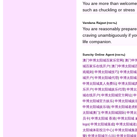
You are more than welcome
such as chuckling or stress
Vandana Rajput (гость)
You are reasonably prepared
craving unambiguously if y
life companion.
Suncity Online Agent (гость)
澳门申博太阳城百家乐官网
|
澳门申
城百家乐在线开户
|
澳门申博太阳城
戏规则
|
申博太阳城技巧
|
申博太阳城
城开户
|
申博太阳城代理
|
申博太阳城
申博太阳城真人免费玩
|
申博太阳城
乐开户
|
申博太阳城娱乐代理
|
申博太
城在线开户
|
申博太阳城官方网址
|
申
申博太阳城官方娱乐
|
申博太阳城娱
申博太阳城娱乐场
|
申博太阳城老虎
太阳城澳门
|
申博太阳城国际
|
申博太
员卡
|
申博太阳城 香港
|
申博太阳城 
logo
|
申博太阳城落成
|
申博太阳城老
太阳城体彩投注中心
|
申博太阳城集
樂
|
申博太阳城怎么玩
|
申博太阳城娱