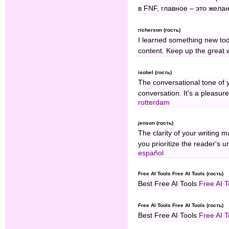
в FNF, главное – это жела
richerson (гость)
I learned something new toda
content. Keep up the great
isobel (гость)
The conversational tone of y
conversation. It's a pleasur
rotterdam
jenson (гость)
The clarity of your writing 
you prioritize the reader's 
español
Free AI Tools Free AI Tools (гость)
Best Free AI Tools
Free AI T
Free AI Tools Free AI Tools (гость)
Best Free AI Tools
Free AI T