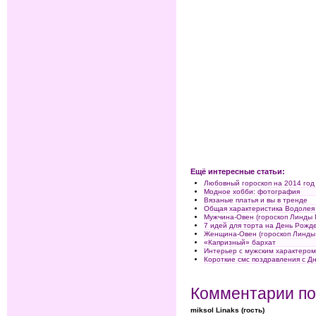
Ещё интересные статьи:
Любовный гороскоп на 2014 год
Модное хобби: фотография
Вязаные платья и вы в тренде
Общая характеристика Водолея
Мужчина-Овен (гороскоп Линды 
7 идей для торта на День Рожд
Женщина-Овен (гороскоп Линды
«Капризный» бархат
Интерьер с мужским характеро
Короткие смс поздравления с Д
Комментарии по
miksol Linaks (гость)