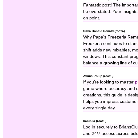
Fantastic post! The importa
be overstated. Your insights
on point.
Silva Donald Donald (гость)
Why Papa’s Freezeria Remain
Freezeria continues to stand
shift adds new mixables, m
windows. This constant prog
balance a growing line of cu
Atkins Philip (гость)
If you’re looking to master
p
game where accuracy and sp
creations, this guide is des
helps you impress customer
every single day.
bclub.la (гость)
Log in securely to BriansClu
and 24/7 access across|bcl