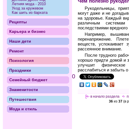
Чем полезно рукоде
Летняя мода - 2010
Уход за кружевом
Рукодельницы, прия
Как шить из бархата
могут даже и не догадыв
на здоровье. Каждый ви
Рецепты
различным системам 
последствиями вредного
Карьера и бизнес
Например, вышива
перенапряжение. Пле
Наши дети
веществ, успокаивает 
рассеянное внимание.
Ремонт
После трудного рабоч
хорошо придти домой и 
Психология
улучшит физическое
расслабиться и забыть о
Праздники
0
Семейный бюджет
Знаменитости
[<—
в начало раздела
<-
п
Путешествия
36
из
37
(в 
Мода и стиль