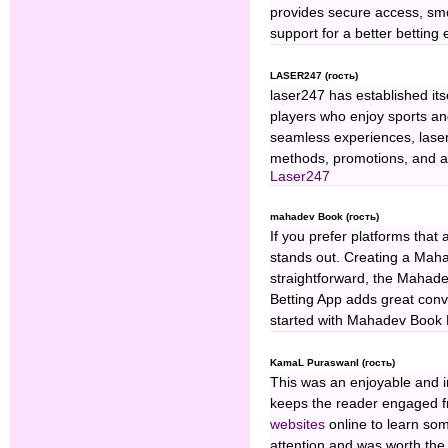
provides secure access, smo
support for a better betting
LASER247 (гость)
laser247 has established its
players who enjoy sports an
seamless experiences, laser
methods, promotions, and a
Laser247
mahadev Book (гость)
If you prefer platforms tha
stands out. Creating a Mah
straightforward, the Mahad
Betting App adds great conv
started with Mahadev Book 
KamaL PuraswanI (гость)
This was an enjoyable and i
keeps the reader engaged fro
websites
online to learn som
attention and was worth the