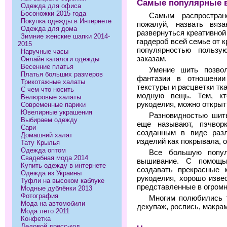
Самые популярные 
Одежда для офиса
Босоножки 2015 года
Самым распростра
Покупка одежды в Интернете
пожалуй, назвать вяз
Одежда для дома
развернуться креативной
Зимние женские шапки 2014-
гардероб всей семье от к
2015
популярностью польз
Наручные часы
заказам.
Онлайн каталоги одежды
Весенние платья
Умение шить позво
Платья больших размеров
фантазии в отношении
Трикотажные халаты
текстуры и расцветки т
С чем что носить
модную вещь. Тем, к
Велюровые халаты
рукоделия, можно открыт
Современные парики
Ювелирные украшения
Разновидностью шить
Выбираем одежду
еще называют, пэчворк
Сари
созданным в виде разл
Домашний халат
изделий как покрывала, о
Тату Крылья
Одежда оптом
Все большую попул
Свадебная мода 2014
вышивание. С помощь
Купить одежду в интернете
создавать прекрасные 
Одежда из Украины
рукоделия, хорошо изв
Туфли на высоком каблуке
представленные в огромн
Модные дублёнки 2013
Фотография
Многим полюбились т
Мода на автомобили
декупаж, роспись, макрам
Мода лето 2011
Конфетка
Деловой дресс-код