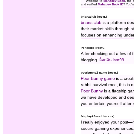
Welcome to
Mahadev Book
, the 
and verified
Mahadev Book ID
? You're
brianzclub (гость)
brians club
is a platform de
their market skills through st
focuses on enhancing under
Penelope (гость)
After checking out a few of t
blogging.
ล็อกอิน lsm99
.
poorbunny2 game (гость)
Poor Bunny game
is a creat
rabbit survival race; this i
Poor Bunny
is a flagship ga
we have developed and desi
you entertain yourself after 
fairplay24world (гость)
I really enjoyed your post—
secure gaming experiences.