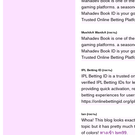
Mahadev Book is one of the 
gaming platforms. a season
Mahadev Book ID is your go-
Trusted Online Betting Plat
MushikA WanikA (гость)
Mahadev Book is one of the 
gaming platforms. a season
Mahadev Book ID is your go-
Trusted Online Betting Plat
IPL Betting ID (гость)
IPL Betting ID is a trusted o
verified IPL Betting IDs for 
providing quick activation, 
betting experiences for use
https://onlinebettingid.org/ipl
Ian (гость)
Whoa! This blog looks exactl
topic but it has pretty muc
of colors!
ทางเข้า lsm99
.