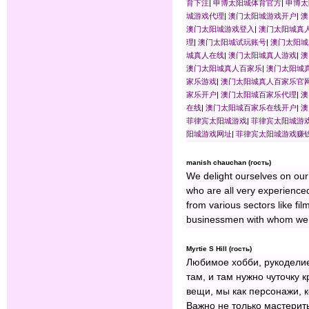
育下注
|
申博太阳城体育官方
|
申博太
城游戏代理
|
澳门太阳城游戏开户
|
澳
澳门太阳城游戏登入
|
澳门太阳城真
理
|
澳门太阳城试玩账号
|
澳门太阳城
城真人在线
|
澳门太阳城真人游戏
|
澳
澳门太阳城真人百家乐
|
澳门太阳城
家乐游戏
|
澳门太阳城真人百家乐官
家乐开户
|
澳门太阳城百家乐代理
|
澳
在线
|
澳门太阳城百家乐在线开户
|
澳
菲律宾太阳城游戏
|
菲律宾太阳城游
阳城游戏网址
|
菲律宾太阳城游戏赚
manish chauchan (гость)
We delight ourselves on our
who are all very experience
from various sectors like fil
businessmen with whom we 
Myrtie S Hill (гость)
Любимое хобби, рукоделие
там, и там нужно чуточку 
вещи, мы как персонажи, 
Важно не только мастерить