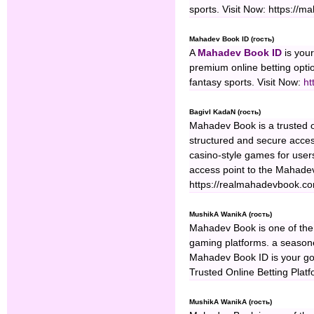
sports. Visit Now: https:/
Mahadev Book ID (гость)
A
Mahadev Book ID
is your
premium online betting optio
fantasy sports. Visit Now:
ht
BagivI KadaN (гость)
Mahadev Book is a trusted o
structured and secure access
casino-style games for users
access point to the Mahadev
https://realmahadevbook.c
MushikA WanikA (гость)
Mahadev Book is one of the 
gaming platforms. a season
Mahadev Book ID is your go-
Trusted Online Betting Plat
MushikA WanikA (гость)