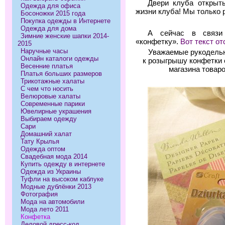
Двери клуба открыт
Одежда для офиса
жизни клуба! Мы только 
Босоножки 2015 года
Покупка одежды в Интернете
Одежда для дома
А сейчас в связи
Зимние женские шапки 2014-
«конфетку».
Вот текст от
2015
Наручные часы
Уважаемые рукодельн
Онлайн каталоги одежды
к розыгрышу конфетки
Весенние платья
магазина товаро
Платья больших размеров
Трикотажные халаты
С чем что носить
Велюровые халаты
Современные парики
Ювелирные украшения
Выбираем одежду
Сари
Домашний халат
Тату Крылья
Одежда оптом
Свадебная мода 2014
Купить одежду в интернете
Одежда из Украины
Туфли на высоком каблуке
Модные дублёнки 2013
Фотография
Мода на автомобили
Мода лето 2011
Конфетка
Деловой дресс-код