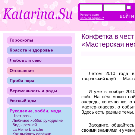
Регистрация
Забыли пароль?
Конфетка в чест
Гороскопы
«Мастерская н
Красота и здоровье
Любовь и секс
Отношения
Летом 2010 года в
творческий клуб — Маст
Проба пера
Беременность и роды
И уже в ноябре 2010
сайт. На нём можно на
Уютный дом
очередь, конечно же, о
мастер-классах, о событ
Рукоделие, хобби, мода
Здесь есть разные темы
Цвет розы
Любимое хобби: рукоделие
Заходите, общайтесь
Виды ремней
La Reine Blanche
своими знаниями и умени
Как выбрать серёжки