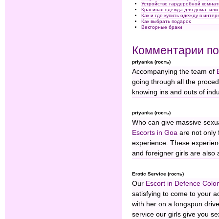
Устройство гардеробной комна
Красивая одежда для дома, или 
Как и где купить одежду в интер
Как выбрать подарок
Векторные браки
Комментарии по
priyanka (гость)
Accompanying the team of
going through all the proced
knowing ins and outs of indu
priyanka (гость)
Who can give massive sexual 
Escorts in Goa
are not only 
experience. These experience
and foreigner girls are also
Erotic Service (гость)
Our
Escort in Defence Col
satisfying to come to your 
with her on a longspun drive,
service our girls give you sex