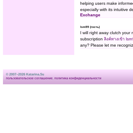
helping users make informed
especially with its intuitive
Exchange
lsm99 (гость)
I will right away clutch your 
subscription
ลิงค์ทางเข้า ls
any? Please let me recogniz
© 2007–2026 Katarina.Su
пользовательское соглашение
,
политика конфиденциальности