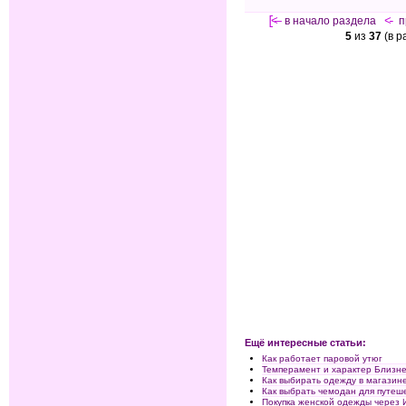
[<—
в начало раздела
<-
п
5
из
37
(в р
Ещё интересные статьи:
Как работает паровой утюг
Темперамент и характер Близн
Как выбирать одежду в магазин
Как выбрать чемодан для путеш
Покупка женской одежды через 