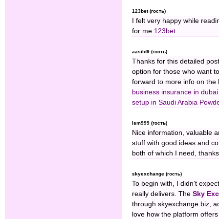
123bet (гость)
I felt very happy while readin
for me
123bet
aasild9 (гость)
Thanks for this detailed pos
option for those who want to
forward to more info on the
business insurance in dubai
setup in Saudi Arabia
⁠Powde
lsm999 (гость)
Nice information, valuable 
stuff with good ideas and con
both of which I need, thanks
skyexchange (гость)
To begin with, I didn’t exp
really delivers. The
Sky Ex
through skyexchange biz, ac
love how the platform offers