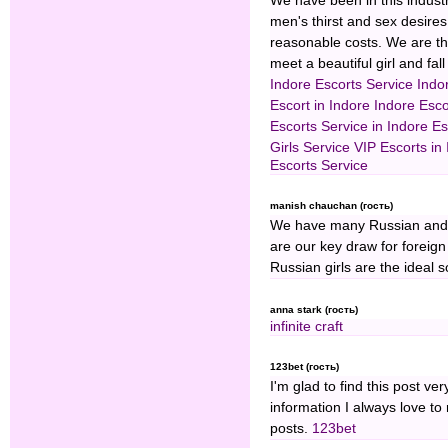
We have been in this industr
men's thirst and sex desires
reasonable costs. We are th
meet a beautiful girl and fall
Indore Escorts Service
Indor
Escort in Indore
Indore Esco
Escorts Service in Indore
Es
Girls Service
VIP Escorts in
Escorts Service
manish chauchan (гость)
We have many Russian an
are our key draw for foreign
Russian girls are the ideal so
anna stark (гость)
infinite craft
123bet (гость)
I'm glad to find this post ver
information I always love to 
posts.
123bet