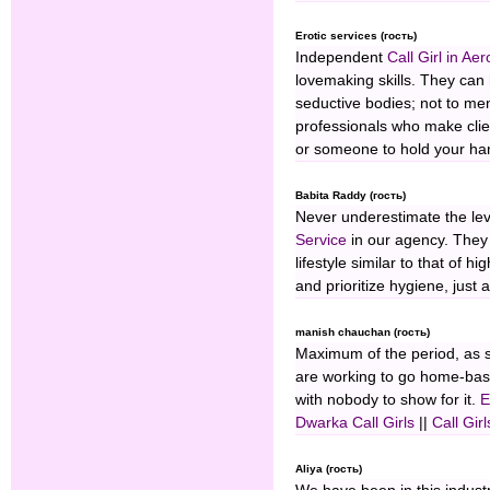
Erotic services (гость)
Independent
Call Girl in Aer
lovemaking skills. They can 
seductive bodies; not to me
professionals who make cli
or someone to hold your han
Babita Raddy (гость)
Never underestimate the le
Service
in our agency. They
lifestyle similar to that of h
and prioritize hygiene, just 
manish chauchan (гость)
Maximum of the period, as s
are working to go home-base
with nobody to show for it.
E
Dwarka Call Girls
||
Call Gir
Aliya (гость)