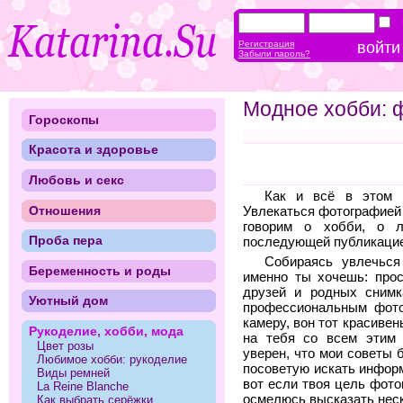
Регистрация
Забыли пароль?
Модное хобби: 
Гороскопы
Красота и здоровье
Любовь и секс
Как и всё в этом 
Отношения
Увлекаться фотографией 
говорим о хобби, о 
Проба пера
последующей публикацией
Собираясь увлечься
Беременность и роды
именно ты хочешь: прос
друзей и родных снимк
Уютный дом
профессиональным фото
камеру, вон тот красиве
Рукоделие, хобби, мода
на тебя со всем этим 
Цвет розы
уверен, что мои советы 
Любимое хобби: рукоделие
посоветую искать инфор
Виды ремней
вот если твоя цель фото
La Reine Blanche
осмелюсь высказать нес
Как выбрать серёжки