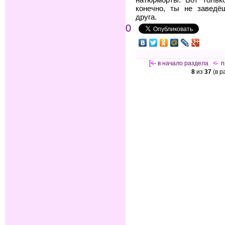
конечно, ты не завед
друга.
0
[<—
в начало раздела
<-
п
8
из
37
(в р