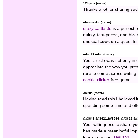
123plus (гость)
Thanks a lot for sharing suc
elonmaskx (гость)
crazy cattle 3d
is a perfect e
quirky, fast-paced, and biza
unusual cows on a quest fo
mina12 mina (гость)
Your article was not only in
appreciate the way you prese
rare to come across writing t
cookie clicker
free game
Jairus (гость)
Having read this I believed 
spending some time and effor
&#3648;&#3621;&#3586; &#3621;&#3
Your willingness to share y
has made a meaningful impact
learn from you.
เลข ลาว