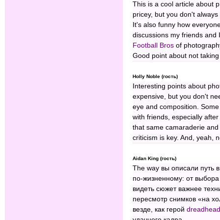
This is a cool article about
pricey, but you don't alway
It's also funny how everyon
discussions my friends and 
Football Bros
of photography
Good point about not taking 
Holly Noble (гость)
Interesting points about ph
expensive, but you don't nee
eye and composition. Some 
with friends, especially afte
that same camaraderie and e
criticism is key. And, yeah
Aidan King (гость)
The way вы описали путь 
по‑жизненному: от выбора
видеть сюжет важнее техн
пересмотр снимков «на хо
везде, как герой
dreadhead
удачного кадра.