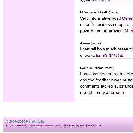
Muhamsmed Aasik (гость)
Very informative post!
Gener
smooth business setup, espe
government approvals.
Mon
Aurora (гость)
I can tell how much research 
of work.
lsm99 ฝากเงิน
.
David M. Ramos (гость)
I once worked on a project 
and the feedback was brutal, 
comments lacked substance, b
me refine my approach.
© 2007–2026 Katarina.Su
пользовательское соглашение
,
политика конфиденциальности