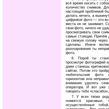
всё время носить с собо
количество снимков. Дл
настоящей проблемой бы
делать нечего, а выкину
цифровое фото — это вс
места он не занимает. 
свои фото, ничего не уд
просматривать свои сним
самые стоящие. Причём д
на свежую голову через
сделаны. Иначе вели
разочарования ты непра
фото.
6. Порой ты стане
просмотре фотографий и
даже станешь критиковат
сайтах. Потом это прой
любительские фото 
горизонтом или неправ
внимания уделять сюж
оператора. И вот уже 
говорить тебе «спасибо»,
7. У всех твоих род
появятся красивые, 
осуществлённые тобо
натюрморты. Вот тольк