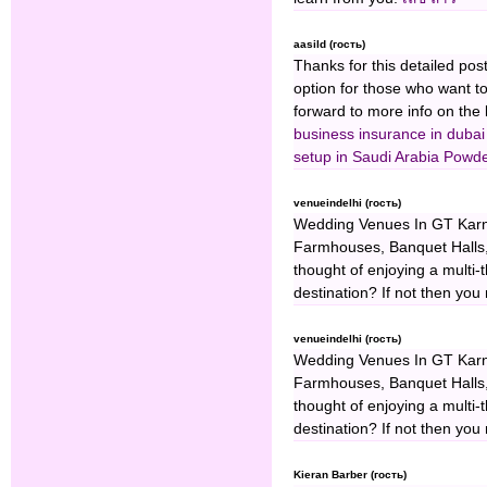
aasild (гость)
Thanks for this detailed pos
option for those who want to
forward to more info on the
business insurance in dubai
setup in Saudi Arabia
⁠Powde
venueindelhi (гость)
Wedding Venues In GT Kar
Farmhouses, Banquet Halls,
thought of enjoying a multi
destination? If not then yo
venueindelhi (гость)
Wedding Venues In GT Kar
Farmhouses, Banquet Halls,
thought of enjoying a multi
destination? If not then yo
Kieran Barber (гость)