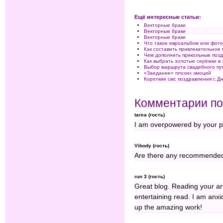
Ещё интересные статьи:
Векторные браки
Векторные браки
Векторные браки
Что такое евроальбом или фоток
Как составить привлекательное
Чем дополнить прикольные поз
Как выбрать золотые серёжки в
Выбор маршрута свадебного пу
«Заедание» плохих эмоций
Короткие смс поздравления с Д
Комментарии по
tarea (гость)
I am overpowered by your p
Vibody (гость)
Are there any recommended s
run 3 (гость)
Great blog. Reading your ar
entertaining read. I am anx
up the amazing work!