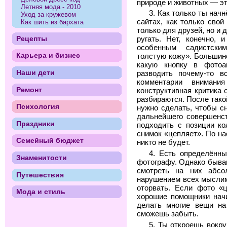
природе и животных — эт
Летняя мода - 2010
3. Как только ты нач
Уход за кружевом
сайтах, как только сво
Как шить из бархата
только для друзей, но и 
Рецепты
ругать. Нет, конечно, 
особенным садистски
Карьера и бизнес
толстую кожу». Большинс
какую кнопку в фотоа
Наши дети
разводить почему-то 
комментарии внимани
Ремонт
конструктивная критика 
разбираются. После тако
Психология
нужно сделать, чтобы с
дальнейшего совершенст
Праздники
подходить с позиции ко
снимок «цепляет». По н
Семейный бюджет
никто не будет.
4. Есть определённы
Знаменитости
фотографу. Однако бываю
смотреть на них абс
Путешествия
нарушением всех мыслимы
оторвать. Если фото «
Мода и стиль
хорошие помощники нач
делать многие вещи на
сможешь забыть.
5. Ты откроешь вокру