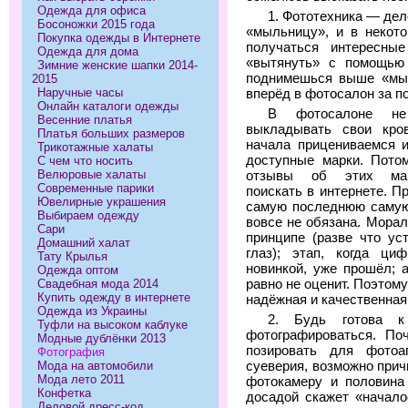
Одежда для офиса
1. Фототехника — дел
Босоножки 2015 года
«мыльницу», и в некот
Покупка одежды в Интернете
получаться интересны
Одежда для дома
«вытянуть» с помощью
Зимние женские шапки 2014-
поднимешься выше «мыл
2015
Наручные часы
вперёд в фотосалон за п
Онлайн каталоги одежды
В фотосалоне не
Весенние платья
выкладывать свои кро
Платья больших размеров
начала прицениваемся 
Трикотажные халаты
доступные марки. Пото
С чем что носить
Велюровые халаты
отзывы об этих ма
Современные парики
поискать в интернете. П
Ювелирные украшения
самую последнюю самую
Выбираем одежду
вовсе не обязана. Морал
Сари
принципе (разве что ус
Домашний халат
глаз); этап, когда ци
Тату Крылья
новинкой, уже прошёл; 
Одежда оптом
равно не оценит. Поэтом
Свадебная мода 2014
Купить одежду в интернете
надёжная и качественная
Одежда из Украины
2. Будь готова к
Туфли на высоком каблуке
фотографироваться. По
Модные дублёнки 2013
позировать для фотоа
Фотография
суеверия, возможно прич
Мода на автомобили
Мода лето 2011
фотокамеру и половина 
Конфетка
досадой скажет «начало
Деловой дресс-код