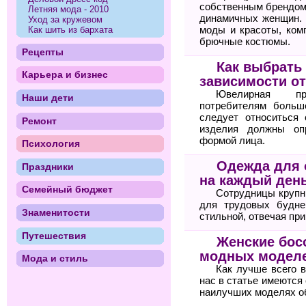
собственным брендом
Летняя мода - 2010
динамичных женщин. 
Уход за кружевом
моды и красоты, ком
Как шить из бархата
брючные костюмы.
Рецепты
Как выбрать
Карьера и бизнес
зависимости о
Ювелирная пр
Наши дети
потребителям больш
следует относиться 
Ремонт
изделия должны оп
формой лица.
Психология
Одежда для 
Праздники
на каждый ден
Семейный бюджет
Сотрудницы крупн
для трудовых будне
Знаменитости
стильной, отвечая пр
Путешествия
Женские бос
модных моделе
Мода и стиль
Как лучше всего 
нас в статье имеются
наилучших моделях о