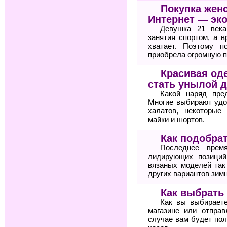
Покупка жен
Интернет — эк
Девушка 21 века
занятия спортом, а 
хватает. Поэтому п
приобрела огромную п
Красивая оде
стать унылой 
Какой наряд пре
Многие выбирают удо
халатов, некоторые
майки и шортов.
Как подобра
Последнее врем
лидирующих позиций
вязаных моделей так
других вариантов зимн
Как выбрать
Как вы выбирает
магазине или отпра
случае вам будет по