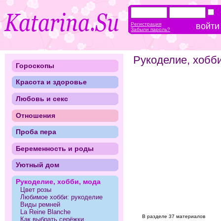
Регистрация
Забыли пароль?
Рукоделие, хобб
Гороскопы
Красота и здоровье
Любовь и секс
Отношения
Проба пера
Беременность и роды
Уютный дом
Рукоделие, хобби, мода
Цвет розы
Любимое хобби: рукоделие
Виды ремней
La Reine Blanche
В разделе 37 материалов
Как выбрать серёжки