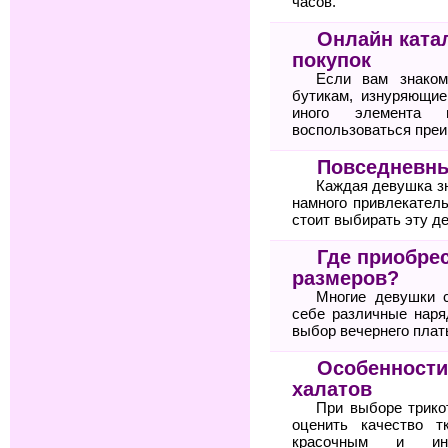
часов.
Онлайн ката
покупок
Если вам знаком
бутикам, изнуряющие
иного элемента 
воспользоваться пре
Повседневны
Каждая девушка зн
намного привлекател
стоит выбирать эту д
Где приобре
размеров?
Многие девушки 
себе различные нар
выбор вечернего плат
Особенности
халатов
При выборе трико
оценить качество т
красочным и ин