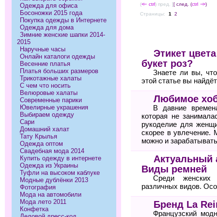
(
<--
ctrl
) пред. ]
[ след. (
ctrl
-->
)
Одежда для офиса
Босоножки 2015 года
Страницы:
1
2
Покупка одежды в Интернете
Одежда для дома
Зимние женские шапки 2014-
2015
Наручные часы
Этикет цвета
Онлайн каталоги одежды
букет роз?
Весенние платья
Платья больших размеров
Знаете ли вы, чт
Трикотажные халаты
этой статье вы найдё
С чем что носить
Велюровые халаты
Любимое хоб
Современные парики
Ювелирные украшения
В давние времен
Выбираем одежду
которая не занимала
Сари
рукоделие для женщи
Домашний халат
скорее в увлечение. 
Тату Крылья
можно и зарабатывать
Одежда оптом
Свадебная мода 2014
Актуальный 
Купить одежду в интернете
Одежда из Украины
Виды ремней
Туфли на высоком каблуке
Среди женских 
Модные дублёнки 2013
различных видов. Осо
Фотография
Мода на автомобили
Мода лето 2011
Бренд La Rei
Конфетка
Французский модн
Деловой дресс-код