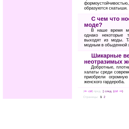
формоустойчиво
образуются скатыши.
С чем что но
моде?
В наше время мо
однако некоторые 
выходят из моды. Т
модным в обыденной 
Шикарные в
неотразимых 
Добротные, плот
халаты среди соврем
приобрели огромную
женского гардероба.
(
<--
ctrl
) пред. ]
[ след. (
ctrl
-->
)
Страницы:
1
2