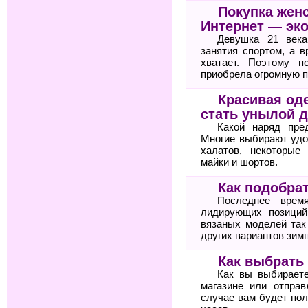
Покупка жен
Интернет — эк
Девушка 21 века
занятия спортом, а 
хватает. Поэтому п
приобрела огромную п
Красивая оде
стать унылой 
Какой наряд пре
Многие выбирают удо
халатов, некоторые
майки и шортов.
Как подобра
Последнее врем
лидирующих позиций
вязаных моделей так
других вариантов зимн
Как выбрать
Как вы выбирает
магазине или отпра
случае вам будет по