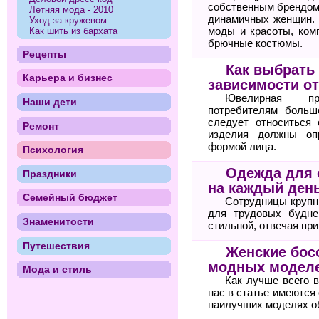
собственным брендом
Летняя мода - 2010
динамичных женщин. 
Уход за кружевом
моды и красоты, ком
Как шить из бархата
брючные костюмы.
Рецепты
Как выбрать
Карьера и бизнес
зависимости о
Ювелирная пр
Наши дети
потребителям больш
следует относиться 
Ремонт
изделия должны оп
формой лица.
Психология
Одежда для 
Праздники
на каждый ден
Семейный бюджет
Сотрудницы крупн
для трудовых будне
Знаменитости
стильной, отвечая пр
Путешествия
Женские бос
модных моделе
Мода и стиль
Как лучше всего 
нас в статье имеются
наилучших моделях о