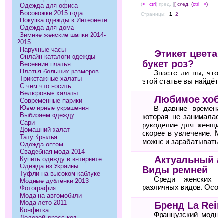
(
<--
ctrl
) пред. ]
[ след. (
ctrl
-->
)
Одежда для офиса
Босоножки 2015 года
Страницы:
1
2
Покупка одежды в Интернете
Одежда для дома
Зимние женские шапки 2014-
2015
Наручные часы
Этикет цвета
Онлайн каталоги одежды
букет роз?
Весенние платья
Платья больших размеров
Знаете ли вы, чт
Трикотажные халаты
этой статье вы найдё
С чем что носить
Велюровые халаты
Любимое хоб
Современные парики
Ювелирные украшения
В давние времен
Выбираем одежду
которая не занимала
Сари
рукоделие для женщи
Домашний халат
скорее в увлечение. 
Тату Крылья
можно и зарабатывать
Одежда оптом
Свадебная мода 2014
Актуальный 
Купить одежду в интернете
Одежда из Украины
Виды ремней
Туфли на высоком каблуке
Среди женских 
Модные дублёнки 2013
различных видов. Осо
Фотография
Мода на автомобили
Мода лето 2011
Бренд La Rei
Конфетка
Французский модн
Деловой дресс-код