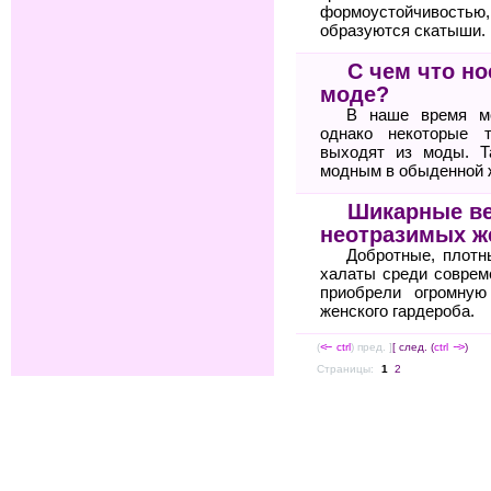
формоустойчиво
образуются скатыши.
С чем что но
моде?
В наше время мо
однако некоторые 
выходят из моды. Т
модным в обыденной 
Шикарные в
неотразимых 
Добротные, плот
халаты среди соврем
приобрели огромную
женского гардероба.
(
<--
ctrl
) пред. ]
[ след. (
ctrl
-->
)
Страницы:
1
2