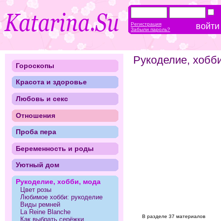
Регистрация
Забыли пароль?
Рукоделие, хобб
Гороскопы
Красота и здоровье
Любовь и секс
Отношения
Проба пера
Беременность и роды
Уютный дом
Рукоделие, хобби, мода
Цвет розы
Любимое хобби: рукоделие
Виды ремней
La Reine Blanche
В разделе 37 материалов
Как выбрать серёжки