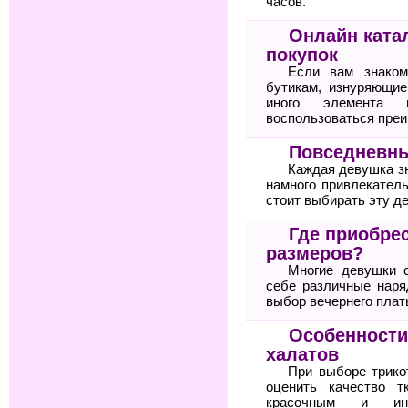
часов.
Онлайн ката
покупок
Если вам знаком
бутикам, изнуряющие
иного элемента 
воспользоваться пре
Повседневны
Каждая девушка зн
намного привлекател
стоит выбирать эту д
Где приобре
размеров?
Многие девушки 
себе различные нар
выбор вечернего плат
Особенности
халатов
При выборе трико
оценить качество т
красочным и ин