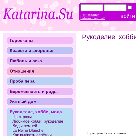
Регистрация
Забыли пароль?
Рукоделие, хобб
Гороскопы
Красота и здоровье
Любовь и секс
Отношения
Проба пера
Беременность и роды
Уютный дом
Рукоделие, хобби, мода
Цвет розы
Любимое хобби: рукоделие
Виды ремней
La Reine Blanche
В разделе 37 материалов
Как выбрать серёжки