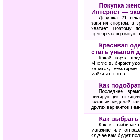
Покупка жен
Интернет — эк
Девушка 21 века
занятия спортом, а 
хватает. Поэтому п
приобрела огромную п
Красивая оде
стать унылой 
Какой наряд пре
Многие выбирают удо
халатов, некоторые
майки и шортов.
Как подобра
Последнее врем
лидирующих позиций
вязаных моделей так
других вариантов зимн
Как выбрать
Как вы выбирает
магазине или отпра
случае вам будет по