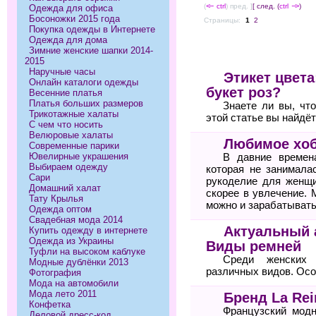
(
<--
ctrl
) пред. ]
[ след. (
ctrl
-->
)
Одежда для офиса
Босоножки 2015 года
Страницы:
1
2
Покупка одежды в Интернете
Одежда для дома
Зимние женские шапки 2014-
2015
Наручные часы
Этикет цвета
Онлайн каталоги одежды
букет роз?
Весенние платья
Платья больших размеров
Знаете ли вы, чт
Трикотажные халаты
этой статье вы найдё
С чем что носить
Велюровые халаты
Любимое хоб
Современные парики
Ювелирные украшения
В давние времен
Выбираем одежду
которая не занимала
Сари
рукоделие для женщи
Домашний халат
скорее в увлечение. 
Тату Крылья
можно и зарабатывать
Одежда оптом
Свадебная мода 2014
Актуальный 
Купить одежду в интернете
Одежда из Украины
Виды ремней
Туфли на высоком каблуке
Среди женских 
Модные дублёнки 2013
различных видов. Осо
Фотография
Мода на автомобили
Мода лето 2011
Бренд La Rei
Конфетка
Французский модн
Деловой дресс-код