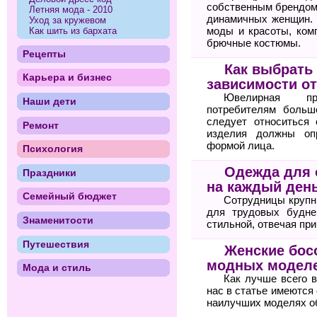
собственным брендом
Летняя мода - 2010
динамичных женщин. 
Уход за кружевом
моды и красоты, ком
Как шить из бархата
брючные костюмы.
Рецепты
Как выбрать
Карьера и бизнес
зависимости о
Ювелирная пр
Наши дети
потребителям больш
следует относиться 
Ремонт
изделия должны оп
формой лица.
Психология
Одежда для 
Праздники
на каждый ден
Семейный бюджет
Сотрудницы крупн
для трудовых будне
Знаменитости
стильной, отвечая пр
Путешествия
Женские бос
модных моделе
Мода и стиль
Как лучше всего 
нас в статье имеются
наилучших моделях о