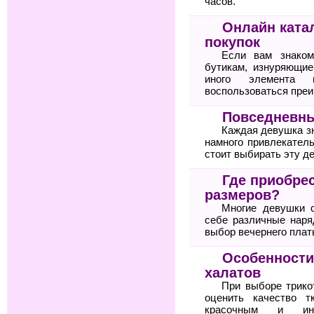
часов.
Онлайн ката
покупок
Если вам знаком
бутикам, изнуряющие
иного элемента 
воспользоваться пре
Повседневны
Каждая девушка зн
намного привлекател
стоит выбирать эту д
Где приобре
размеров?
Многие девушки 
себе различные нар
выбор вечернего плат
Особенности
халатов
При выборе трико
оценить качество т
красочным и ин