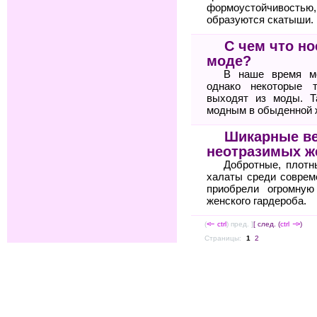
формоустойчиво
образуются скатыши.
С чем что но
моде?
В наше время мо
однако некоторые 
выходят из моды. Т
модным в обыденной 
Шикарные в
неотразимых 
Добротные, плот
халаты среди соврем
приобрели огромную
женского гардероба.
(
<--
ctrl
) пред. ]
[ след. (
ctrl
-->
)
Страницы:
1
2