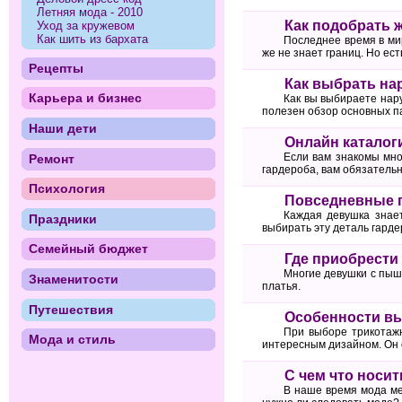
Летняя мода - 2010
Как подобрать 
Уход за кружевом
Как шить из бархата
Последнее время в ми
же не знает границ. Но ес
Рецепты
Как выбрать на
Карьера и бизнес
Как вы выбираете нар
полезен обзор основных п
Наши дети
Онлайн каталог
Если вам знакомы мно
Ремонт
гардероба, вам обязатель
Психология
Повседневные п
Каждая девушка знает
Праздники
выбирать эту деталь гард
Семейный бюджет
Где приобрести
Многие девушки с пыш
Знаменитости
платья.
Путешествия
Особенности вы
При выборе трикотажн
Мода и стиль
интересным дизайном. Он 
С чем что носи
В наше время мода ме