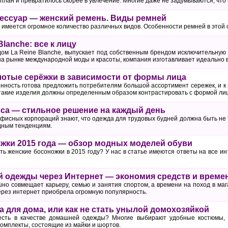
лан и превратилось скорее в увлечение. Многие даже не задумываются, что 
ессуар — женский ремень. Виды ремней
имеется огромное количество различных видов. Особенности ремней в этой 
Blanche: все к лицу
ом La Reine Blanche, выпускает под собственным брендом исключительную
на рынке международной моды и красоты, компания изготавливает идеально
лотые серёжки в зависимости от формы лица
ость готова предложить потребителям большой ассортимент сережек, и к и
 такие изделия должны определенным образом контрастировать с формой ли
са — стильное решение на каждый день
исных корпораций знают, что одежда для трудовых будней должна быть не то
дным тенденциям.
жки 2015 года — обзор модных моделей обуви
ть женские босоножки в 2015 году? У нас в статье имеются ответы на все 
й одежды через Интернет — экономия средств и време
шно совмещает карьеру, семью и занятия спортом, а времени на поход в ма
ерез интернет приобрела огромную популярность.
а для дома, или как не стать унылой домохозяйкой
есть в качестве домашней одежды? Многие выбирают удобные костюмы, н
омплекты, состоящие из майки и шортов.