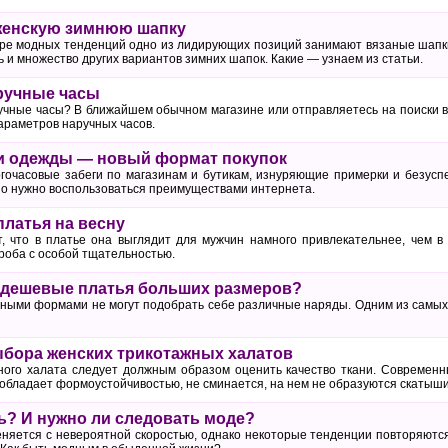
женскую зимнюю шапку
ре модных тенденций одно из лидирующих позиций занимают вязаные шапк
ть и множество других вариантов зимних шапок. Какие — узнаем из статьи.
ручные часы
учные часы? В ближайшем обычном магазине или отправляетесь на поиски в
араметров наручных часов.
и одежды — новый формат покупок
гочасовые забеги по магазинам и бутикам, изнуряющие примерки и безусп
но нужно воспользоваться преимуществами интернета.
латья на весну
, что в платье она выглядит для мужчин намного привлекательнее, чем в
ероба с особой тщательностью.
 дешевые платья больших размеров?
ными формами не могут подобрать себе различные наряды. Одним из самы
бора женских трикотажных халатов
ого халата следует должным образом оценить качество ткани. Современн
обладает формоустойчивостью, не сминается, на нем не образуются скатыши
ть? И нужно ли следовать моде?
няется с невероятной скоростью, однако некоторые тенденции повторяются 