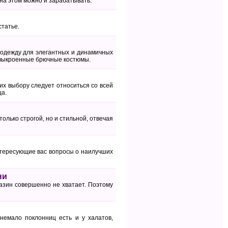
на этом можно и зарабатывать.
статье.
 одежду для элегантных и динамичных
 выкроенные брючные костюмы.
х выбору следует относиться со всей
ца.
лько строгой, но и стильной, отвечая
интересующие вас вопросы о наилучших
ни
газин совершенно не хватает. Поэтому
емало поклонниц есть и у халатов,