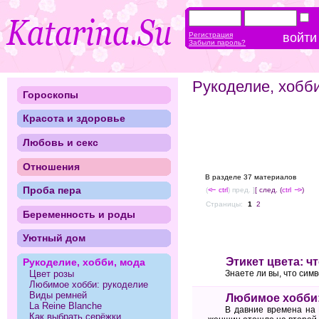
Регистрация
Забыли пароль?
Рукоделие, хобб
Гороскопы
Красота и здоровье
Любовь и секс
Отношения
В разделе 37 материалов
Проба пера
(
<--
ctrl
) пред. ]
[ след. (
ctrl
-->
)
Страницы:
1
2
Беременность и роды
Уютный дом
Этикет цвета: ч
Рукоделие, хобби, мода
Знаете ли вы, что сим
Цвет розы
Любимое хобби: рукоделие
Виды ремней
Любимое хобби:
La Reine Blanche
В давние времена на 
Как выбрать серёжки