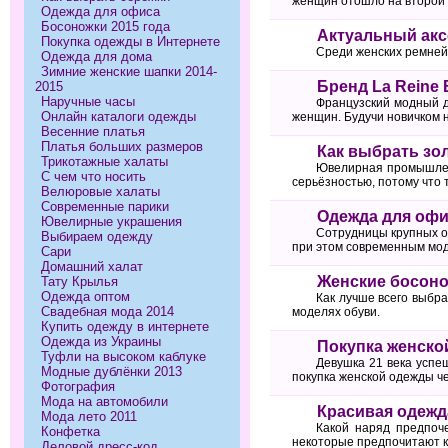
женщин отошло на второй п
Одежда для офиса
Босоножки 2015 года
Актуальный акс
Покупка одежды в Интернете
Среди женских ремней 
Одежда для дома
Зимние женские шапки 2014-
Бренд La Reine 
2015
Наручные часы
Французский модный д
Онлайн каталоги одежды
женщин. Будучи новичком 
Весенние платья
Платья больших размеров
Как выбрать зо
Трикотажные халаты
Ювелирная промышленн
С чем что носить
серьёзностью, потому что
Велюровые халаты
Современные парики
Одежда для офи
Ювелирные украшения
Сотрудницы крупных оф
Выбираем одежду
при этом современным мо
Сари
Домашний халат
Женские босоно
Тату Крылья
Одежда оптом
Как лучше всего выбра
Свадебная мода 2014
моделях обуви.
Купить одежду в интернете
Одежда из Украины
Покупка женско
Туфли на высоком каблуке
Девушка 21 века успе
Модные дублёнки 2013
покупка женской одежды ч
Фотография
Мода на автомобили
Красивая одежд
Мода лето 2011
Какой наряд предпоч
Конфетка
некоторые предпочитают к
Деловой дресс-код