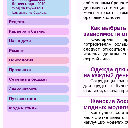
собственным брендом
Летняя мода - 2010
динамичных женщин. 
Уход за кружевом
моды и красоты, ком
Как шить из бархата
брючные костюмы.
Рецепты
Как выбрать
Карьера и бизнес
зависимости о
Ювелирная пр
Наши дети
потребителям больш
следует относиться 
Ремонт
изделия должны оп
формой лица.
Психология
Одежда для 
Праздники
на каждый ден
Семейный бюджет
Сотрудницы крупн
для трудовых будне
Знаменитости
стильной, отвечая пр
Путешествия
Женские бос
модных моделе
Мода и стиль
Как лучше всего 
нас в статье имеются
наилучших моделях о