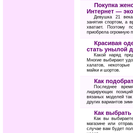
Покупка жен
Интернет — эк
Девушка 21 века
занятия спортом, а 
хватает. Поэтому п
приобрела огромную п
Красивая оде
стать унылой 
Какой наряд пре
Многие выбирают удо
халатов, некоторые
майки и шортов.
Как подобра
Последнее врем
лидирующих позиций
вязаных моделей так
других вариантов зимн
Как выбрать
Как вы выбирает
магазине или отпра
случае вам будет по