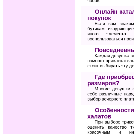
часов.
Онлайн ката
покупок
Если вам знаком
бутикам, изнуряющие
иного элемента 
воспользоваться пре
Повседневны
Каждая девушка зн
намного привлекател
стоит выбирать эту д
Где приобре
размеров?
Многие девушки 
себе различные нар
выбор вечернего плат
Особенности
халатов
При выборе трико
оценить качество т
красочным и ин