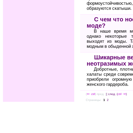
формоустойчиво
образуются скатыши.
С чем что но
моде?
В наше время мо
однако некоторые 
выходят из моды. Т
модным в обыденной 
Шикарные в
неотразимых 
Добротные, плот
халаты среди соврем
приобрели огромную
женского гардероба.
(
<--
ctrl
) пред. ]
[ след. (
ctrl
-->
)
Страницы:
1
2