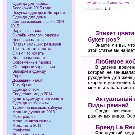
(
<--
ctrl
) пред. ]
[ след. (
ctrl
-->
)
Одежда для офиса
Босоножки 2015 года
Страницы:
1
2
Покупка одежды в Интернете
Одежда для дома
Зимние женские шапки 2014-
2015
Наручные часы
Этикет цвета
Онлайн каталоги одежды
букет роз?
Весенние платья
Платья больших размеров
Знаете ли вы, чт
Трикотажные халаты
этой статье вы найдё
С чем что носить
Велюровые халаты
Любимое хоб
Современные парики
Ювелирные украшения
В давние времен
Выбираем одежду
которая не занимала
Сари
рукоделие для женщи
Домашний халат
скорее в увлечение. 
Тату Крылья
можно и зарабатывать
Одежда оптом
Свадебная мода 2014
Актуальный 
Купить одежду в интернете
Одежда из Украины
Виды ремней
Туфли на высоком каблуке
Среди женских 
Модные дублёнки 2013
различных видов. Осо
Фотография
Мода на автомобили
Мода лето 2011
Бренд La Rei
Конфетка
Французский модн
Деловой дресс-код