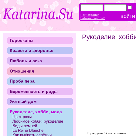
Регистрация
Забыли пароль?
Рукоделие, хобб
Гороскопы
Красота и здоровье
Любовь и секс
Отношения
Проба пера
Беременность и роды
Уютный дом
Рукоделие, хобби, мода
Цвет розы
Любимое хобби: рукоделие
Виды ремней
La Reine Blanche
В разделе 37 материалов
Как выбрать серёжки