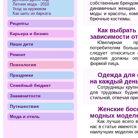
собственным брендом
Летняя мода - 2010
динамичных женщин. 
Уход за кружевом
моды и красоты, ком
Как шить из бархата
брючные костюмы.
Рецепты
Как выбрать
Карьера и бизнес
зависимости о
Ювелирная пр
Наши дети
потребителям больш
следует относиться 
Ремонт
изделия должны оп
формой лица.
Психология
Одежда для 
Праздники
на каждый ден
Семейный бюджет
Сотрудницы крупн
для трудовых будне
Знаменитости
стильной, отвечая пр
Путешествия
Женские бос
модных моделе
Мода и стиль
Как лучше всего 
нас в статье имеются
наилучших моделях о