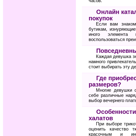
часов.
Онлайн ката
покупок
Если вам знаком
бутикам, изнуряющие
иного элемента 
воспользоваться пре
Повседневны
Каждая девушка зн
намного привлекател
стоит выбирать эту д
Где приобре
размеров?
Многие девушки 
себе различные нар
выбор вечернего плат
Особенности
халатов
При выборе трико
оценить качество т
красочным и ин