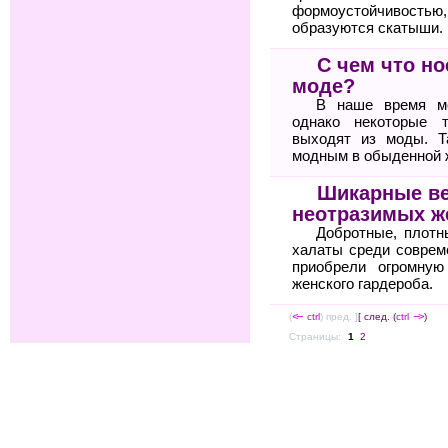
формоустойчиво
образуются скатыши.
С чем что но
моде?
В наше время мо
однако некоторые 
выходят из моды. Т
модным в обыденной 
Шикарные в
неотразимых 
Добротные, плот
халаты среди соврем
приобрели огромную
женского гардероба.
(
<--
ctrl
) пред. ]
[ след. (
ctrl
-->
)
Страницы:
1
2