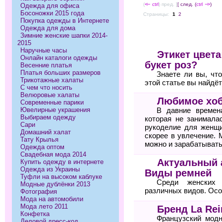
(
<--
ctrl
) пред. ]
[ след. (
ctrl
-->
)
Одежда для офиса
Босоножки 2015 года
Страницы:
1
2
Покупка одежды в Интернете
Одежда для дома
Зимние женские шапки 2014-
2015
Наручные часы
Этикет цвета
Онлайн каталоги одежды
букет роз?
Весенние платья
Платья больших размеров
Знаете ли вы, чт
Трикотажные халаты
этой статье вы найдё
С чем что носить
Велюровые халаты
Любимое хоб
Современные парики
Ювелирные украшения
В давние времен
Выбираем одежду
которая не занимала
Сари
рукоделие для женщи
Домашний халат
скорее в увлечение. 
Тату Крылья
можно и зарабатывать
Одежда оптом
Свадебная мода 2014
Актуальный 
Купить одежду в интернете
Одежда из Украины
Виды ремней
Туфли на высоком каблуке
Среди женских 
Модные дублёнки 2013
различных видов. Осо
Фотография
Мода на автомобили
Мода лето 2011
Бренд La Rei
Конфетка
Французский модн
Деловой дресс-код