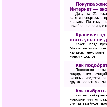
Покупка жен
Интернет — эк
Девушка 21 века
занятия спортом, а 
хватает. Поэтому п
приобрела огромную п
Красивая оде
стать унылой 
Какой наряд пре
Многие выбирают удо
халатов, некоторые
майки и шортов.
Как подобра
Последнее врем
лидирующих позиций
вязаных моделей так
других вариантов зимн
Как выбрать
Как вы выбирает
магазине или отпра
случае вам будет по