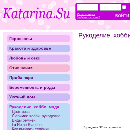
Регистрация
Забыли пароль?
Рукоделие, хобб
Гороскопы
Красота и здоровье
Любовь и секс
Отношения
Проба пера
Беременность и роды
Уютный дом
Рукоделие, хобби, мода
Цвет розы
Любимое хобби: рукоделие
Виды ремней
La Reine Blanche
В разделе 37 материалов
Как выбрать серёжки