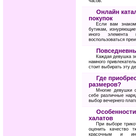
часов.
Онлайн ката
покупок
Если вам знаком
бутикам, изнуряющие
иного элемента 
воспользоваться пре
Повседневны
Каждая девушка зн
намного привлекател
стоит выбирать эту д
Где приобре
размеров?
Многие девушки 
себе различные нар
выбор вечернего плат
Особенности
халатов
При выборе трико
оценить качество т
красочным и ин