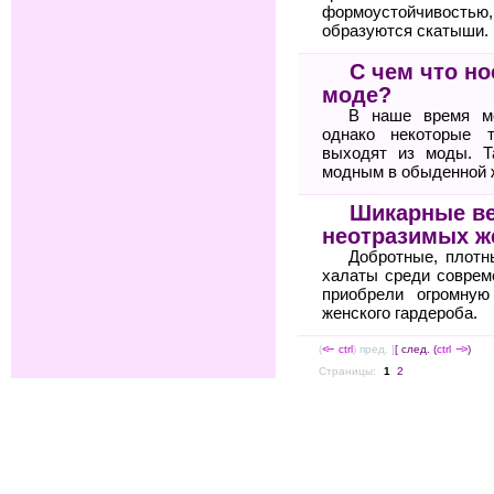
формоустойчиво
образуются скатыши.
С чем что но
моде?
В наше время мо
однако некоторые 
выходят из моды. Т
модным в обыденной 
Шикарные в
неотразимых 
Добротные, плот
халаты среди соврем
приобрели огромную
женского гардероба.
(
<--
ctrl
) пред. ]
[ след. (
ctrl
-->
)
Страницы:
1
2