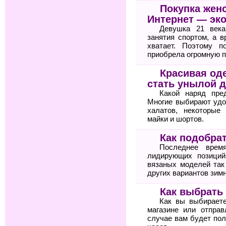
Покупка жен
Интернет — эк
Девушка 21 века
занятия спортом, а 
хватает. Поэтому п
приобрела огромную п
Красивая оде
стать унылой 
Какой наряд пре
Многие выбирают удо
халатов, некоторые
майки и шортов.
Как подобра
Последнее врем
лидирующих позиций
вязаных моделей так
других вариантов зимн
Как выбрать
Как вы выбирает
магазине или отпра
случае вам будет по