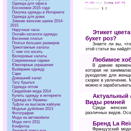
(
<--
ctrl
) пред. ]
[ след. (
ctrl
-->
)
Одежда для офиса
Босоножки 2015 года
Страницы:
1
2
Покупка одежды в Интернете
Одежда для дома
Зимние женские шапки 2014-
2015
Наручные часы
Этикет цвета
Онлайн каталоги одежды
букет роз?
Весенние платья
Платья больших размеров
Знаете ли вы, чт
Трикотажные халаты
этой статье вы найдё
С чем что носить
Велюровые халаты
Любимое хоб
Современные парики
Ювелирные украшения
В давние времен
Выбираем одежду
которая не занимала
Сари
рукоделие для женщи
Домашний халат
скорее в увлечение. 
Тату Крылья
можно и зарабатывать
Одежда оптом
Свадебная мода 2014
Актуальный 
Купить одежду в интернете
Одежда из Украины
Виды ремней
Туфли на высоком каблуке
Среди женских 
Модные дублёнки 2013
различных видов. Осо
Фотография
Мода на автомобили
Мода лето 2011
Бренд La Rei
Конфетка
Французский модн
Деловой дресс-код