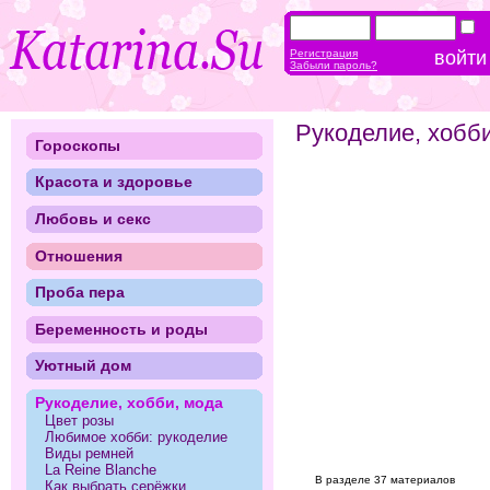
Регистрация
Забыли пароль?
Рукоделие, хобб
Гороскопы
Красота и здоровье
Любовь и секс
Отношения
Проба пера
Беременность и роды
Уютный дом
Рукоделие, хобби, мода
Цвет розы
Любимое хобби: рукоделие
Виды ремней
La Reine Blanche
В разделе 37 материалов
Как выбрать серёжки