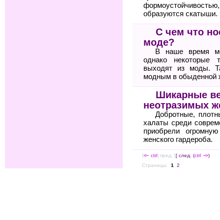
формоустойчиво
образуются скатыши.
С чем что но
моде?
В наше время мо
однако некоторые 
выходят из моды. Т
модным в обыденной 
Шикарные в
неотразимых 
Добротные, плот
халаты среди соврем
приобрели огромную
женского гардероба.
(
<--
ctrl
) пред. ]
[ след. (
ctrl
-->
)
Страницы:
1
2