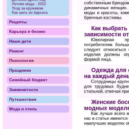
собственным брендом
Летняя мода - 2010
динамичных женщин. 
Уход за кружевом
моды и красоты, ком
Как шить из бархата
брючные костюмы.
Рецепты
Как выбрать
Карьера и бизнес
зависимости о
Ювелирная пр
Наши дети
потребителям больш
следует относиться 
Ремонт
изделия должны оп
формой лица.
Психология
Одежда для 
Праздники
на каждый ден
Семейный бюджет
Сотрудницы крупн
для трудовых будне
Знаменитости
стильной, отвечая пр
Путешествия
Женские бос
модных моделе
Мода и стиль
Как лучше всего 
нас в статье имеются
наилучших моделях о