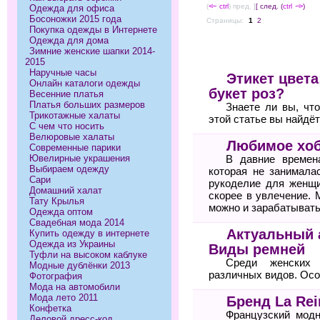
(
<--
ctrl
) пред. ]
[ след. (
ctrl
-->
)
Одежда для офиса
Босоножки 2015 года
Страницы:
1
2
Покупка одежды в Интернете
Одежда для дома
Зимние женские шапки 2014-
2015
Наручные часы
Этикет цвета
Онлайн каталоги одежды
букет роз?
Весенние платья
Платья больших размеров
Знаете ли вы, чт
Трикотажные халаты
этой статье вы найдё
С чем что носить
Велюровые халаты
Любимое хоб
Современные парики
Ювелирные украшения
В давние времен
Выбираем одежду
которая не занимала
Сари
рукоделие для женщи
Домашний халат
скорее в увлечение. 
Тату Крылья
можно и зарабатывать
Одежда оптом
Свадебная мода 2014
Актуальный 
Купить одежду в интернете
Одежда из Украины
Виды ремней
Туфли на высоком каблуке
Среди женских 
Модные дублёнки 2013
различных видов. Осо
Фотография
Мода на автомобили
Мода лето 2011
Бренд La Rei
Конфетка
Французский модн
Деловой дресс-код