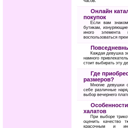
часов.
Онлайн ката
покупок
Если вам знаком
бутикам, изнуряющие
иного элемента 
воспользоваться пре
Повседневны
Каждая девушка зн
намного привлекател
стоит выбирать эту д
Где приобре
размеров?
Многие девушки 
себе различные нар
выбор вечернего плат
Особенности
халатов
При выборе трико
оценить качество т
красочным и ин