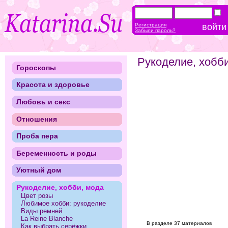
Регистрация
Забыли пароль?
Рукоделие, хобб
Гороскопы
Красота и здоровье
Любовь и секс
Отношения
Проба пера
Беременность и роды
Уютный дом
Рукоделие, хобби, мода
Цвет розы
Любимое хобби: рукоделие
Виды ремней
La Reine Blanche
В разделе 37 материалов
Как выбрать серёжки