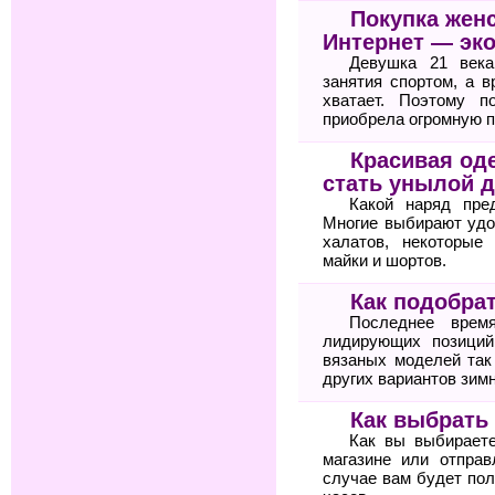
Покупка жен
Интернет — эк
Девушка 21 века
занятия спортом, а 
хватает. Поэтому п
приобрела огромную п
Красивая оде
стать унылой 
Какой наряд пре
Многие выбирают удо
халатов, некоторые
майки и шортов.
Как подобра
Последнее врем
лидирующих позиций
вязаных моделей так
других вариантов зимн
Как выбрать
Как вы выбирает
магазине или отпра
случае вам будет по