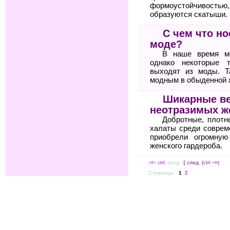
формоустойчиво
образуются скатыши.
С чем что но
моде?
В наше время мо
однако некоторые 
выходят из моды. Т
модным в обыденной 
Шикарные в
неотразимых 
Добротные, плот
халаты среди соврем
приобрели огромную
женского гардероба.
(
<--
ctrl
) пред. ]
[ след. (
ctrl
-->
)
Страницы:
1
2