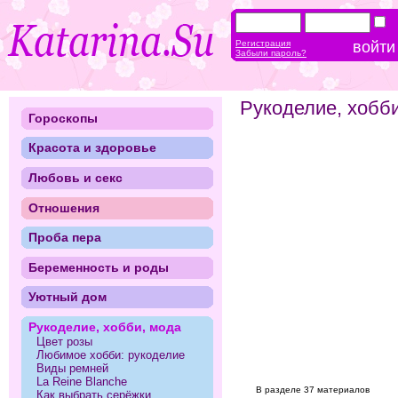
Регистрация
Забыли пароль?
Рукоделие, хобб
Гороскопы
Красота и здоровье
Любовь и секс
Отношения
Проба пера
Беременность и роды
Уютный дом
Рукоделие, хобби, мода
Цвет розы
Любимое хобби: рукоделие
Виды ремней
La Reine Blanche
В разделе 37 материалов
Как выбрать серёжки