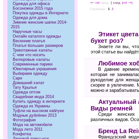
(
<--
ctrl
) пред. ]
[ след. (
ctrl
-->
)
Одежда для офиса
Босоножки 2015 года
Страницы:
1
2
Покупка одежды в Интернете
Одежда для дома
Зимние женские шапки 2014-
2015
Наручные часы
Этикет цвета
Онлайн каталоги одежды
букет роз?
Весенние платья
Платья больших размеров
Знаете ли вы, чт
Трикотажные халаты
этой статье вы найдё
С чем что носить
Велюровые халаты
Любимое хоб
Современные парики
Ювелирные украшения
В давние времен
Выбираем одежду
которая не занимала
Сари
рукоделие для женщи
Домашний халат
скорее в увлечение. 
Тату Крылья
можно и зарабатывать
Одежда оптом
Свадебная мода 2014
Актуальный 
Купить одежду в интернете
Одежда из Украины
Виды ремней
Туфли на высоком каблуке
Среди женских 
Модные дублёнки 2013
различных видов. Осо
Фотография
Мода на автомобили
Мода лето 2011
Бренд La Rei
Конфетка
Французский модн
Деловой дресс-код