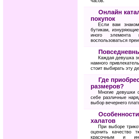
часов.
Онлайн ката
покупок
Если вам знаком
бутикам, изнуряющие
иного элемента 
воспользоваться пре
Повседневны
Каждая девушка зн
намного привлекател
стоит выбирать эту д
Где приобре
размеров?
Многие девушки 
себе различные нар
выбор вечернего плат
Особенности
халатов
При выборе трико
оценить качество т
красочным и ин