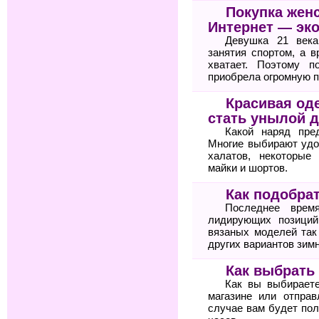
Покупка жен
Интернет — эк
Девушка 21 века
занятия спортом, а 
хватает. Поэтому п
приобрела огромную п
Красивая оде
стать унылой 
Какой наряд пре
Многие выбирают удо
халатов, некоторые
майки и шортов.
Как подобра
Последнее врем
лидирующих позиций
вязаных моделей так
других вариантов зимн
Как выбрать
Как вы выбирает
магазине или отпра
случае вам будет по