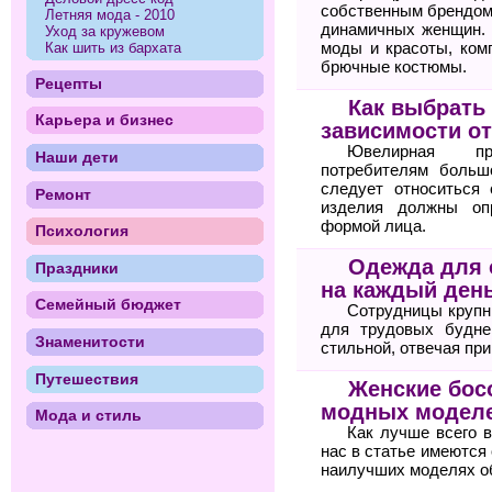
собственным брендом
Летняя мода - 2010
динамичных женщин. 
Уход за кружевом
моды и красоты, ком
Как шить из бархата
брючные костюмы.
Рецепты
Как выбрать
Карьера и бизнес
зависимости о
Ювелирная пр
Наши дети
потребителям больш
следует относиться 
Ремонт
изделия должны оп
формой лица.
Психология
Одежда для 
Праздники
на каждый ден
Семейный бюджет
Сотрудницы крупн
для трудовых будне
Знаменитости
стильной, отвечая пр
Путешествия
Женские бос
модных моделе
Мода и стиль
Как лучше всего 
нас в статье имеются
наилучших моделях о