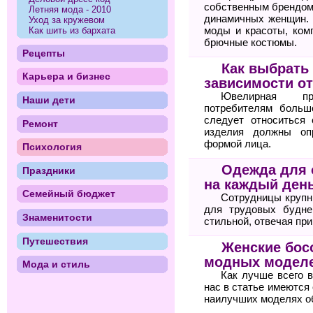
собственным брендом
Летняя мода - 2010
динамичных женщин. 
Уход за кружевом
моды и красоты, ком
Как шить из бархата
брючные костюмы.
Рецепты
Как выбрать
Карьера и бизнес
зависимости о
Ювелирная пр
Наши дети
потребителям больш
следует относиться 
Ремонт
изделия должны оп
формой лица.
Психология
Одежда для 
Праздники
на каждый ден
Семейный бюджет
Сотрудницы крупн
для трудовых будне
Знаменитости
стильной, отвечая пр
Путешествия
Женские бос
модных моделе
Мода и стиль
Как лучше всего 
нас в статье имеются
наилучших моделях о