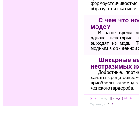
формоустойчиво
образуются скатыши.
С чем что но
моде?
В наше время мо
однако некоторые 
выходят из моды. Т
модным в обыденной 
Шикарные в
неотразимых 
Добротные, плот
халаты среди соврем
приобрели огромную
женского гардероба.
(
<--
ctrl
) пред. ]
[ след. (
ctrl
-->
)
Страницы:
1
2