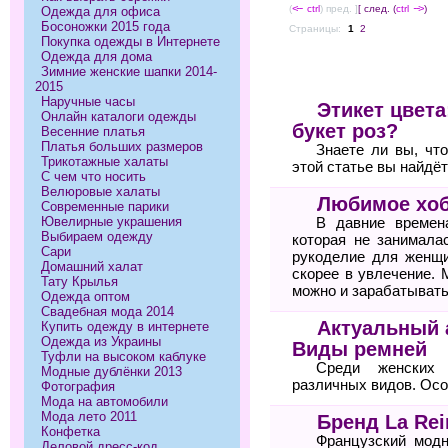
(
<--
ctrl
) пред. ]
[ след. (
ctrl
-->
)
Одежда для офиса
Босоножки 2015 года
Страницы:
1
2
Покупка одежды в Интернете
Одежда для дома
Зимние женские шапки 2014-
2015
Наручные часы
Этикет цвета
Онлайн каталоги одежды
букет роз?
Весенние платья
Платья больших размеров
Знаете ли вы, чт
Трикотажные халаты
этой статье вы найдё
С чем что носить
Велюровые халаты
Любимое хоб
Современные парики
Ювелирные украшения
В давние времен
Выбираем одежду
которая не занимала
Сари
рукоделие для женщи
Домашний халат
скорее в увлечение. 
Тату Крылья
можно и зарабатывать
Одежда оптом
Свадебная мода 2014
Актуальный 
Купить одежду в интернете
Одежда из Украины
Виды ремней
Туфли на высоком каблуке
Среди женских 
Модные дублёнки 2013
различных видов. Осо
Фотография
Мода на автомобили
Мода лето 2011
Бренд La Rei
Конфетка
Французский модн
Деловой дресс-код