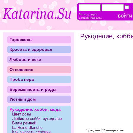
Регистрация
Забыли пароль?
Рукоделие, хобб
Гороскопы
Красота и здоровье
Любовь и секс
Отношения
Проба пера
Беременность и роды
Уютный дом
Рукоделие, хобби, мода
Цвет розы
Любимое хобби: рукоделие
Виды ремней
La Reine Blanche
В разделе 37 материалов
Как выбрать серёжки