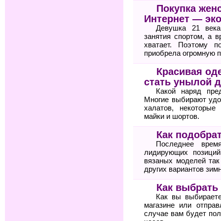
Покупка жен
Интернет — эк
Девушка 21 века
занятия спортом, а 
хватает. Поэтому п
приобрела огромную п
Красивая оде
стать унылой 
Какой наряд пре
Многие выбирают удо
халатов, некоторые
майки и шортов.
Как подобра
Последнее врем
лидирующих позиций
вязаных моделей так
других вариантов зимн
Как выбрать
Как вы выбирает
магазине или отпра
случае вам будет по