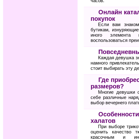
часов.
Онлайн ката
покупок
Если вам знаком
бутикам, изнуряющие
иного элемента 
воспользоваться пре
Повседневны
Каждая девушка зн
намного привлекател
стоит выбирать эту д
Где приобре
размеров?
Многие девушки 
себе различные нар
выбор вечернего плат
Особенности
халатов
При выборе трико
оценить качество т
красочным и ин