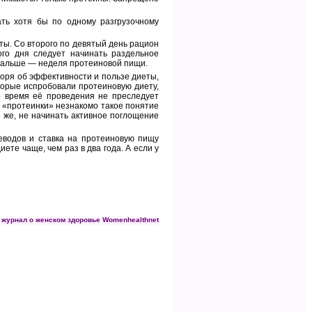
ать хотя бы по одному разгрузочному
кты. Со второго по девятый день рацион
ого дня следует начинать раздельное
 дальше — неделя протеиновой пищи.
оря об эффективности и пользе диеты,
торые испробовали протеиновую диету,
о время её проведения не преследует
 «протеинки» незнакомо такое понятие
о же, не начинать активное поглощение
еводов и ставка на протеиновую пищу
ете чаще, чем раз в два года. А если у
 журнал о женском здоровье Womenhealthnet