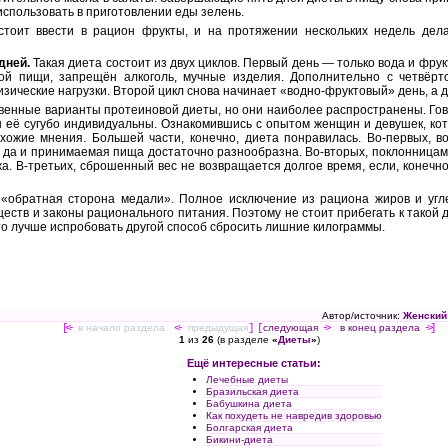
использовать в приготовлении еды зелень.
тоит ввести в рацион фрукты, и на протяжении нескольких недель дел
дней.
Такая диета состоит из двух циклов. Первый день — только вода и фру
вой пищи, запрещён алкоголь, мучные изделия. Дополнительно с четвёрт
изические нагрузки. Второй цикл снова начинает «водно-фруктовый» день, а
твенные варианты протеиновой диеты, но они наиболее распространены. Гов
ты её сугубо индивидуальны. Ознакомившись с опытом женщин и девушек, ко
хожие мнения. Большей части, конечно, диета понравилась. Во-первых, в
 да и принимаемая пища достаточно разнообразна. Во-вторых, поклонницам
а. В-третьих, сброшенный вес не возвращается долгое время, если, конечн
 «обратная сторона медали». Полное исключение из рациона жиров и угл
ств и законы рационального питания. Поэтому не стоит прибегать к такой ди
 то лучше испробовать другой способ сбросить лишние килограммы.
Автор/источник:
Женский
[<-
в начало раздела
<-
предыдущая
] [
следующая
->
в конец раздела
->]
1
из
26
(в разделе
«
Диеты
»
)
Ещё интересные статьи:
Лечебные диеты
Бразильская диета
Бабушкина диета
Как похудеть не навредив здоровью
Болгарская диета
Бикини-диета