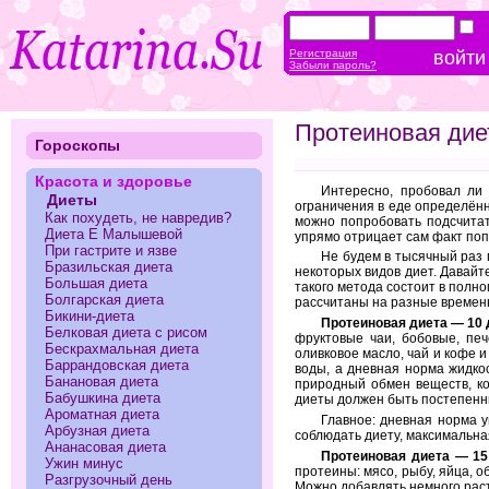
Регистрация
Забыли пароль?
Протеиновая дие
Гороскопы
Красота и здоровье
Интересно, пробовал ли 
Диеты
ограничения в еде определённ
Как похудеть, не навредив?
можно попробовать подсчитат
Диета Е Малышевой
упрямо отрицает сам факт поп
При гастрите и язве
Не будем в тысячный раз 
Бразильская диета
некоторых видов диет. Давайт
Большая диета
такого метода состоит в полн
Болгарская диета
рассчитаны на разные времен
Бикини-диета
Протеиновая диета — 10 
Белковая диета с рисом
фруктовые чаи, бобовые, пе
Бескрахмальная диета
оливковое масло, чай и кофе 
Баррандовская диета
воды, а дневная норма жидко
Банановая диета
природный обмен веществ, ко
Бабушкина диета
диеты должен быть постепенны
Ароматная диета
Главное: дневная норма у
Арбузная диета
соблюдать диету, максимальная
Ананасовая диета
Протеиновая диета — 15
Ужин минус
протеины: мясо, рыбу, яйца, 
Разгрузочный день
Можно добавлять немного рас