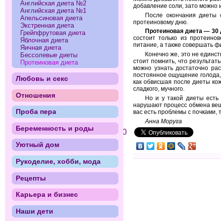
Английская диета №2
добавление соли, зато можно 
Английская диета №1
После окончания диеты с
Апельсиновая диета
протеиновому дню.
Экстренная диета
Протеиновая диета — 30 
Грейпфрутовая диета
состоит только из протеино
Яблочная диета
питание, а также совершать ф
Яичная диета
Конечно же, это не единс
Бессолевые диеты
стоит помнить, что результа
Протеиновая диета
можно узнать достаточно рас
постоянное ощущение голода,
Любовь и секс
как обвисшая после диеты кож
сладкого, мучного.
Отношения
Но и у такой диеты есть
нарушают процесс обмена веще
Проба пера
вас есть проблемы с почками,
Анна Моруга
Беременность и роды
0
Уютный дом
Рукоделие, хобби, мода
Рецепты
Карьера и бизнес
Наши дети