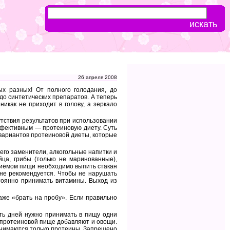
26 апреля 2008
ых разных! От полного голодания, до
до синтетических препаратов. А теперь
икак не приходит в голову, а зеркало
тствия результатов при использовании
эффективным — протеиновую диету. Суть
 вариантов протеиновой диеты, которые
 его заменители, алкогольные напитки и
ца, грибы (только не маринованные),
 приёмом пищи необходимо выпить стакан
 не рекомендуется. Чтобы не нарушать
тоянно принимать витамины. Выход из
аже «брать на пробу». Если правильно
ть дней нужно принимать в пищу одни
к протеиновой пище добавляют и овощи.
инимаются только протеины. Запрещено