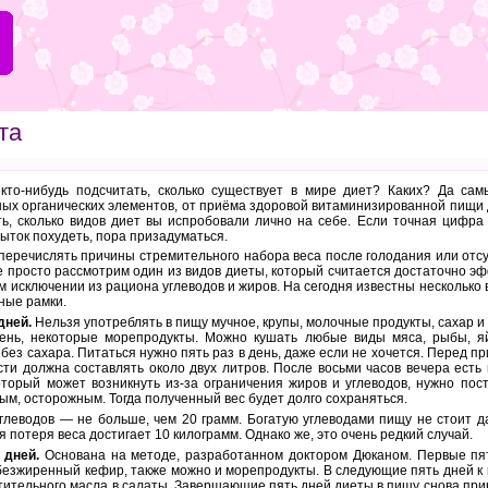
та
кто-нибудь подсчитать, сколько существует в мире диет? Каких? Да сам
ых органических элементов, от приёма здоровой витаминизированной пищи 
ь, сколько видов диет вы испробовали лично на себе. Если точная цифра н
ыток похудеть, пора призадуматься.
перечислять причины стремительного набора веса после голодания или отсу
е просто рассмотрим один из видов диеты, который считается достаточно 
ом исключении из рациона углеводов и жиров. На сегодня известны несколько
ные рамки.
дней.
Нельзя употреблять в пищу мучное, крупы, молочные продукты, сахар и
чень, некоторые морепродукты. Можно кушать любые виды мяса, рыбы, яй
и без сахара. Питаться нужно пять раз в день, даже если не хочется. Перед
сти должна составлять около двух литров. После восьми часов вечера есть
торый может возникнуть из-за ограничения жиров и углеводов, нужно пос
м, осторожным. Тогда полученный вес будет долго сохраняться.
глеводов — не больше, чем 20 грамм. Богатую углеводами пищу не стоит д
 потеря веса достигает 10 килограмм. Однако же, это очень редкий случай.
 дней.
Основана на методе, разработанном доктором Дюканом. Первые пя
обезжиренный кефир, также можно и морепродукты. В следующие пять дней 
тительного масла в салаты. Завершающие пять дней диеты в пищу снова пр