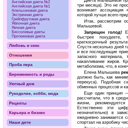
Диета Малышевой при
Английская диета №2
три месяца). Это не про
Английская диета №1
возникает ассоциация «
Апельсиновая диета
которой лучше всего при
Экстренная диета
Грейпфрутовая диета
Итак, рассмотрим о
Яблочная диета
Малышевой.
Яичная диета
Бессолевые диеты
Запрещен голод!
Е
Протеиновая диета
быстрее похудеете, 
краткосрочный результа
Любовь и секс
Спустя несколько дней т
и все последующие прие
Отношения
запасного материала, 
накапливание жиров. Кр
Проба пера
метаболизма, что, в коне
Елена Малышева
ре
Беременность и роды
должно быть, как миним
перекуса). Подобная с
Уютный дом
обменных процессов и ка
Еще один принцип
Рукоделие, хобби, мода
рассчитали, что в сред
жизни, рекомендуетс
Рецепты
Естественно эти ци
незначительно) в зави
Карьера и бизнес
ежедневно занимается с
Наши дети
спортзал на аэробику чи