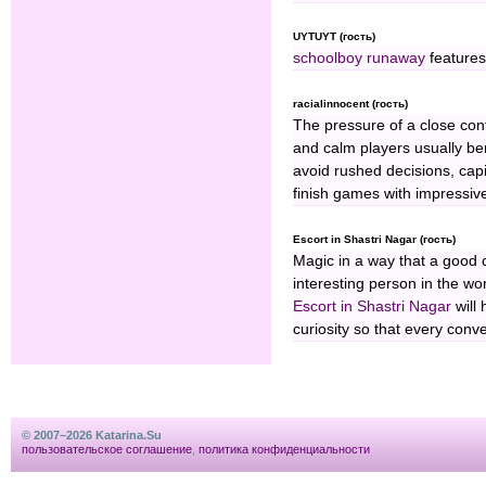
UYTUYT (гость)
schoolboy runaway
features 
racialinnocent (гость)
The pressure of a close co
and calm players usually be
avoid rushed decisions, cap
finish games with impressi
Escort in Shastri Nagar (гость)
Magic in a way that a good
interesting person in the w
Escort in Shastri Nagar
will 
curiosity so that every conv
© 2007–2026 Katarina.Su
пользовательское соглашение
,
политика конфиденциальности