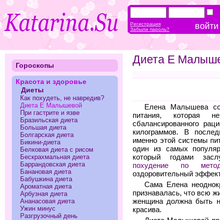
Регистрация
Забыли пароль?
Диета Е Малыш
Гороскопы
Красота и здоровье
Диеты
Как похудеть, не навредив?
Диета Е Малышевой
Елена Малышева со
При гастрите и язве
питания, которая н
Бразильская диета
сбалансированного раци
Большая диета
килограммов. В послед
Болгарская диета
именно этой системы пи
Бикини-диета
один из самых популяр
Белковая диета с рисом
Бескрахмальная диета
который годами засл
Баррандовская диета
похудение по мето
Банановая диета
оздоровительный эффект 
Бабушкина диета
Сама Елена неоднок
Ароматная диета
признавалась, что всю ж
Арбузная диета
женщина должна быть не
Ананасовая диета
Ужин минус
красива.
Разгрузочный день