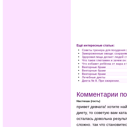
Ещё интересные статьи:
Советы тренера для похудения 
Замороженные овощи: сохраняю
Здоровая пища делает людей с
Что такое глютамин и зачем он
Что избавит ребёнка от жара и
Векторные браки
Векторные браки
Векторные браки
Лечебные диеты
Диета № 8. При ожирении.
Комментарии по
Настюша (гость)
привет девчата! хотите н
диету, то советую вам кат
осталась довольна результа
сложно. так что становитес