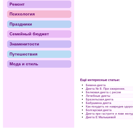
Ремонт
Психология
Праздники
Семейный бюджет
Знаменитости
Путешествия
Мода и стиль
Ещё интересные статьи:
Бикини-диета
Диета № 8. При ожирении.
Белковая диета с рисом
Лечебные диеты
Бразильская диета
Бабушкина диета
Как похудеть не навредив здор
Болгарская диета
Диета при гастрите и язве желу
Диета Е Малышевой