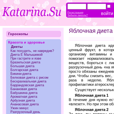
Регистрация
Забыли пароль?
Яблочная диета
Гороскопы
Красота и здоровье
Яблочная диета ид
Диеты
ценный фрукт, в котор
Как похудеть, не навредив?
организму витамины и
Диета Е Малышевой
помогает нормализоват
При гастрите и язве
Бразильская диета
веществ, бороться с ли
Большая диета
разгрузочный день «на я
Болгарская диета
просто обязаны ежеднев
Бикини-диета
дни. Чтобы снизить вес,
Белковая диета с рисом
раза в неделю. Ябл
Бескрахмальная диета
профилактики атеросклер
Баррандовская диета
Банановая диета
Существует нескольк
Бабушкина диета
Яблочная диета 1
Ароматная диета
В течение дня нужно ес
Арбузная диета
«влезет». Но при этом об
Ананасовая диета
Ужин минус
Яблочная диета 2
Разгрузочный день
За день вы должны съе