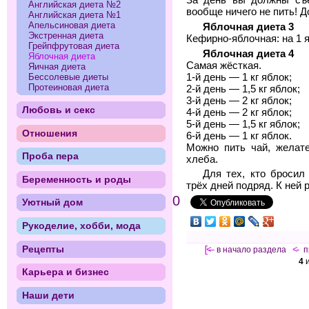
Английская диета №2
вообще ничего не пить! Д
Английская диета №1
Апельсиновая диета
Яблочная диета 3
Экстренная диета
Кефирно-яблочная: на 1 я
Грейпфрутовая диета
Яблочная диета 4
Яблочная диета
Самая жёсткая.
Яичная диета
1-й день — 1 кг яблок;
Бессолевые диеты
Протеиновая диета
2-й день — 1,5 кг яблок;
3-й день — 2 кг яблок;
Любовь и секс
4-й день — 2 кг яблок;
5-й день — 1,5 кг яблок;
Отношения
6-й день — 1 кг яблок.
Можно пить чай, желате
Проба пера
хлеба.
Для тех, кто бросил
Беременность и роды
трёх дней подряд. К ней
0
Уютный дом
Рукоделие, хобби, мода
Рецепты
[<—
в начало раздела
<-
п
4
Карьера и бизнес
Наши дети