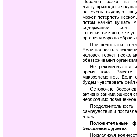
Перейдя резко на б
диету приходиться куша
не очень вкусную пищу
может потерпеть несколь
потом начнёт кушать м
содержащей соль (
сосиски, ветчина, кетчу
организм хорошо сбрасыв
При недостатке соли
Если полностью исключи
человек теряет несколь
обезвоживания организма
Не рекомендуется и
время года. Вместе
микроэлементов. Если 
будем чувствовать себя
Осторожно бессолев
активно занимающиеся сп
необходимо повышенное 
Продолжительность
самочувствия и поставле
дней.
Положительные ф
бессолевых диетах
Нормализуя количес