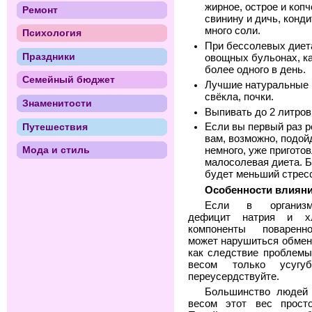
жирное, острое и коп
Ремонт
свинину и дичь, конд
много соли.
Психология
При бессолевых диета
Праздники
овощных бульонах, ка
более одного в день.
Семейный бюджет
Лучшие натуральные и
свёкла, почки.
Знаменитости
Выпивать до 2 литров
Путешествия
Если вы первый раз р
вам, возможно, подой
Мода и стиль
немного, уже пригото
малосолевая диета. 
будет меньший стресс
Особенности влияни
Если в организ
дефицит натрия и х
компоненты поваренн
может нарушиться обмен
как следствие проблем
весом только усугу
переусердствуйте.
Большинство людей
весом этот вес просто