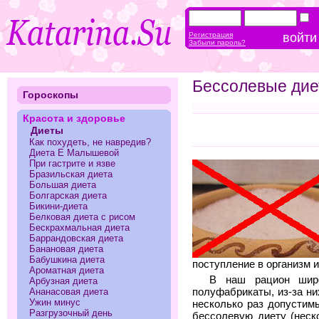
Регистрация
Забыли пароль?
Бессолевые ди
Гороскопы
Красота и здоровье
Диеты
Как похудеть, не навредив?
Диета Е Малышевой
При гастрите и язве
Бразильская диета
Большая диета
Болгарская диета
Бикини-диета
Белковая диета с рисом
Бескрахмальная диета
Баррандовская диета
Банановая диета
Бабушкина диета
поступление в организм 
Ароматная диета
В наш рацион широ
Арбузная диета
полуфабрикаты, из-за ни
Ананасовая диета
Ужин минус
несколько раз допустим
Разгрузочный день
бессолевую диету (неско