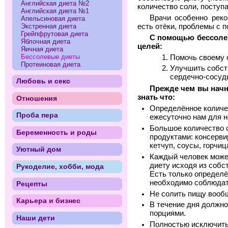
Английская диета №2
количество соли, поступ
Английская диета №1
Врачи особенно рек
Апельсиновая диета
есть отёки, проблемы с 
Экстренная диета
Грейпфрутовая диета
С помощью бессоле
Яблочная диета
целей:
Яичная диета
Бессолевые диеты
Помочь своему 
Протеиновая диета
Улучшить собст
сердечно-сосуди
Любовь и секс
Прежде чем вы начн
знать что:
Отношения
Определённое количес
Проба пера
ежесуточно нам для 
Большое количество с
Беременность и роды
продуктами: консервир
кетчуп, соусы, горчиц
Уютный дом
Каждый человек може
диету исходя из собс
Рукоделие, хобби, мода
Есть только определ
необходимо соблюдат
Рецепты
Не солить пищу вооб
Карьера и бизнес
В течение дня должн
порциями.
Наши дети
Полностью исключить 