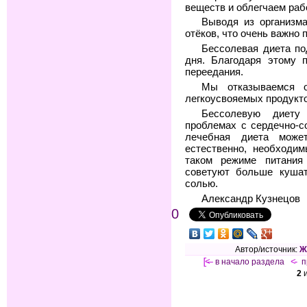
веществ и облегчаем раб
Выводя из организм
отёков, что очень важно 
Бессолевая диета по
дня. Благодаря этому 
переедания.
Мы отказываемся о
легкоусвояемых продукто
Бессолевую диету
проблемах с сердечно-с
лечебная диета може
естественно, необходи
таком режиме питания
советуют больше кушат
солью.
Александр Кузнецов
0
Автор/источник:
Ж
[<—
в начало раздела
<-
п
2