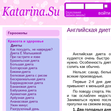
Регистрация
Забыли пароль?
Английская дие
Гороскопы
Красота и здоровье
Диеты
Как похудеть, не навредив?
Диета Е Малышевой
Английская диета о
При гастрите и язве
худеется очень быстро 
Бразильская диета
нужно. Особенность диет
Большая диета
солить как обычно.
Болгарская диета
Бикини-диета
Нельзя: сахар, белы
Белковая диета с рисом
всякие производные.
Бескрахмальная диета
Первые 2-4 дня дие
Баррандовская диета
привыкнет к меньшей доз
Банановая диета
Бабушкина диета
По поводу спорта. Не
Ароматная диета
и так ослаблен недост
Арбузная диета
Заниматься нужно посл
Ананасовая диета
прогулки на свежем возд
Ужин минус
Разгрузочный день
1. Два голодных дня