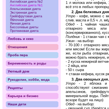
Английская диета №2
1 л молока или кефира, 1
Английская диета №1
всё это в любых пропорци
Апельсиновая диета
2. Два белковых дня
Экстренная диета
Утро
- кофе, можно с м
Грейпфрутовая диета
Яблочная диета
слив. масла и 0,5 ч .л. мё
Яичная диета
Обед
- 1 чайная чашка
Бессолевые диеты
отварного мяса или
Протеиновая диета
(консервированного), кус
Полдник
- 1 стакан чая с
Любовь и секс
Ужин
- на выбор:
- 70-100 г отварного мя
Отношения
или мясом! Если вы жира
же, если рыба отварная
Проба пера
можно брать нежирную, и
- 2 куска нежирной ветчи
Беременность и роды
- 2 яйца, или
- 50 г. сыра
Уютный дом
+ стакан кефира, кусок р
3. Два овощных дня.
Рукоделие, хобби, мода
Утро
- 2 яблока и 
способствуют сжиганию
Рецепты
апельсинов, грейпфр
минеральной воды. Пейте
Карьера и бизнес
вскоре будет на лицо)
Наши дети
Обед
- на выбор:
- овощной суп (берётся 