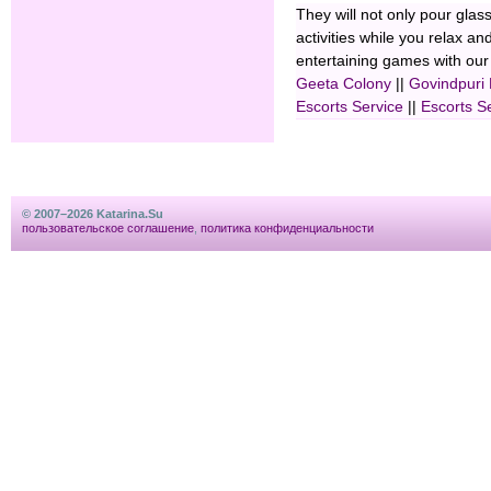
They will not only pour glas
activities while you relax an
entertaining games with our
Geeta Colony
||
Govindpuri
Escorts Service
||
Escorts S
© 2007–2026 Katarina.Su
пользовательское соглашение
,
политика конфиденциальности