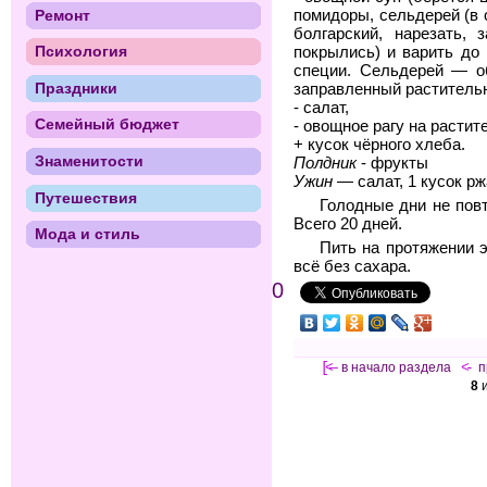
Ремонт
помидоры, сельдерей (в с
болгарский, нарезать, 
Психология
покрылись) и варить до 
специи. Сельдерей — об
Праздники
заправленный раститель
- салат,
Семейный бюджет
- овощное рагу на расти
+ кусок чёрного хлеба.
Знаменитости
Полдник
- фрукты
Ужин
— салат, 1 кусок рж
Путешествия
Голодные дни не пов
Всего 20 дней.
Мода и стиль
Пить на протяжении 
всё без сахара.
0
[<—
в начало раздела
<-
п
8