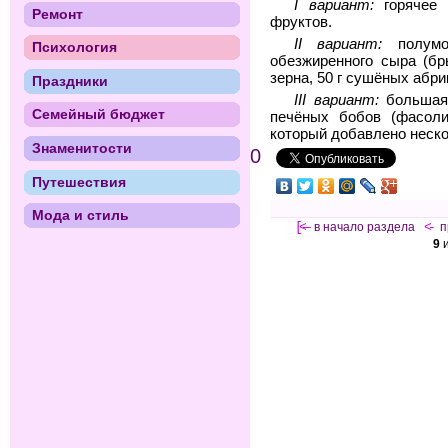
I вариант:
горячее 
Ремонт
фруктов.
II вариант:
полумо
Психология
обезжиренного сыра (бр
зерна, 50 г сушёных абр
Праздники
III вариант:
большая 
Семейный бюджет
печёных бобов (фасоли)
который добавлено неско
Знаменитости
0
Путешествия
Мода и стиль
[<—
в начало раздела
<-
п
9