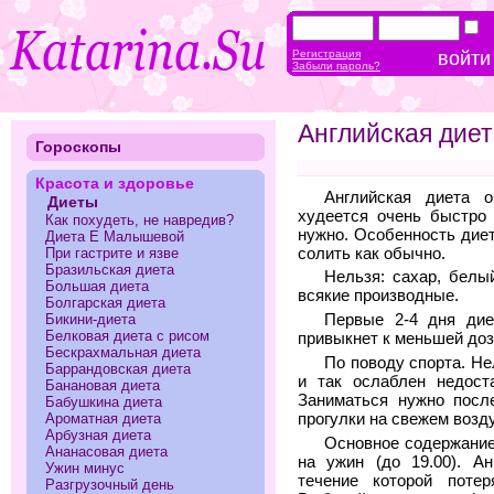
Регистрация
Забыли пароль?
Английская дие
Гороскопы
Красота и здоровье
Английская диета о
Диеты
худеется очень быстро 
Как похудеть, не навредив?
нужно. Особенность диет
Диета Е Малышевой
солить как обычно.
При гастрите и язве
Бразильская диета
Нельзя: сахар, белы
Большая диета
всякие производные.
Болгарская диета
Первые 2-4 дня дие
Бикини-диета
Белковая диета с рисом
привыкнет к меньшей доз
Бескрахмальная диета
По поводу спорта. Не
Баррандовская диета
и так ослаблен недост
Банановая диета
Заниматься нужно посл
Бабушкина диета
прогулки на свежем возд
Ароматная диета
Арбузная диета
Основное содержание
Ананасовая диета
на ужин (до 19.00). А
Ужин минус
течение которой потер
Разгрузочный день