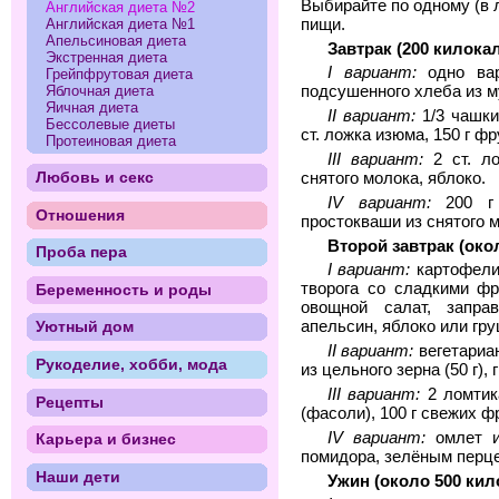
Выбирайте по одному (в 
Английская диета №2
пищи.
Английская диета №1
Апельсиновая диета
Завтрак (200 килока
Экстренная диета
I вариант:
одно вар
Грейпфрутовая диета
Яблочная диета
подсушенного хлеба из му
Яичная диета
II вариант:
1/3 чашки
Бессолевые диеты
ст. ложка изюма, 150 г фр
Протеиновая диета
III вариант:
2 ст. ло
Любовь и секс
снятого молока, яблоко.
IV вариант:
200 г 
Отношения
простокваши из снятого 
Второй завтрак (око
Проба пера
I вариант:
картофелин
творога со сладкими фр
Беременность и роды
овощной салат, запра
апельсин, яблоко или гру
Уютный дом
II вариант:
вегетариан
Рукоделие, хобби, мода
из цельного зерна (50 г),
III вариант:
2 ломтик
Рецепты
(фасоли), 100 г свежих ф
IV вариант:
омлет и
Карьера и бизнес
помидора, зелёным перце
Наши дети
Ужин (около 500 ки