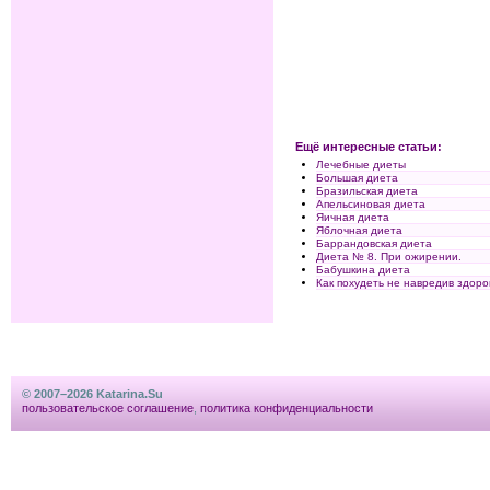
Ещё интересные статьи:
Лечебные диеты
Большая диета
Бразильская диета
Апельсиновая диета
Яичная диета
Яблочная диета
Баррандовская диета
Диета № 8. При ожирении.
Бабушкина диета
Как похудеть не навредив здор
© 2007–2026 Katarina.Su
пользовательское соглашение
,
политика конфиденциальности