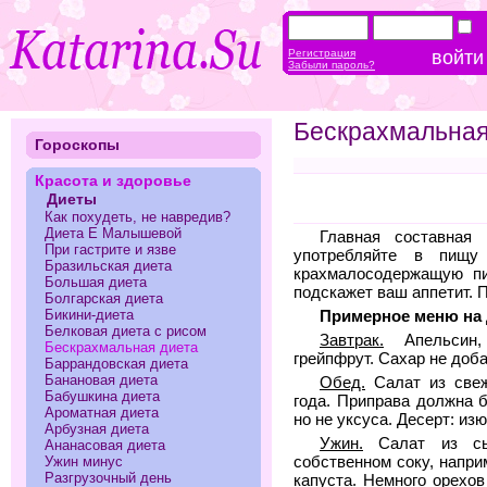
Регистрация
Забыли пароль?
Бескрахмальная
Гороскопы
Красота и здоровье
Диеты
Как похудеть, не навредив?
Диета Е Малышевой
Главная составна
При гастрите и язве
употребляйте в пищу
Бразильская диета
крахмалосодержащую пи
Большая диета
подскажет ваш аппетит. 
Болгарская диета
Бикини-диета
Примерное меню на
Белковая диета с рисом
Завтрак.
Апельсин, 
Бескрахмальная диета
грейпфрут. Сахар не доб
Баррандовская диета
Банановая диета
Обед.
Салат из свеж
Бабушкина диета
года. Приправа должна б
Ароматная диета
но не уксуса. Десерт: из
Арбузная диета
Ужин.
Салат из сы
Ананасовая диета
собственном соку, напри
Ужин минус
Разгрузочный день
капуста. Немного орехов