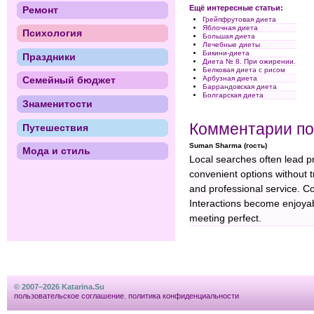
Ещё интересные статьи:
Ремонт
Грейпфрутовая диета
Яблочная диета
Психология
Большая диета
Лечебные диеты
Бикини-диета
Праздники
Диета № 8. При ожирении.
Белковая диета с рисом
Арбузная диета
Семейный бюджет
Баррандовская диета
Болгарская диета
Знаменитости
Комментарии по
Путешествия
Suman Sharma (гость)
Мода и стиль
Local searches often lead pr
convenient options without t
and professional service. C
Interactions become enjoy
meeting perfect.
© 2007–2026 Katarina.Su
пользовательское соглашение
,
политика конфиденциальности