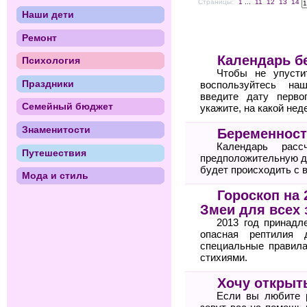
Страницы:
1
...
11
12
13
14
Наши дети
Ремонт
Календарь б
Психология
Чтобы не упусти
Праздники
воспользуйтесь на
введите дату перво
Семейный бюджет
укажите, на какой не
Знаменитости
Беременност
Календарь рас
Путешествия
предположительную да
будет происходить с 
Мода и стиль
Гороскоп на 
Змеи для всех 
2013 год принадл
опасная рептилия 
специальные правила
стихиями.
Хочу открыт
Если вы любите 