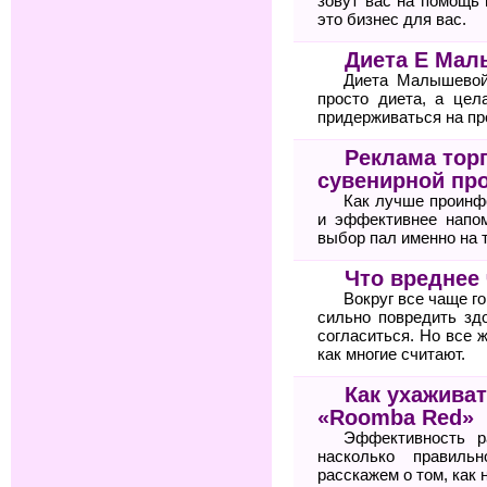
зовут вас на помощь
это бизнес для вас.
Диета Е Ма
Диета Малышевой
просто диета, а цел
придерживаться на пр
Реклама тор
сувенирной пр
Как лучше проинф
и эффективнее напом
выбор пал именно на 
Что вреднее 
Вокруг все чаще го
сильно повредить зд
согласиться. Но все 
как многие считают.
Как ухажива
«Roomba Red»
Эффективность р
насколько правил
расскажем о том, как