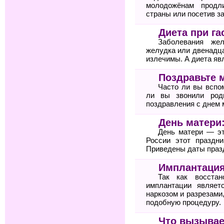
молодожёнам продл
страны или посетив з
Диета при га
Заболевания жел
желудка или двенадц
излечимы. А диета яв
Поздравьте 
Часто ли вы вспо
ли вы звонили род
поздравления с днем 
День матери
День матери — эт
России этот праздн
Приведены даты празд
Имплантация
Так как восста
имплантации являет
наркозом и разрезами
подобную процедуру.
Что вызывае