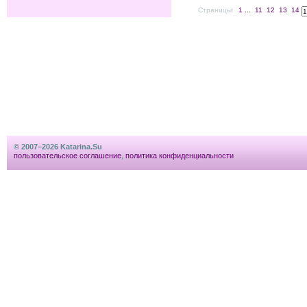
Страницы:
1
...
11
12
13
14
© 2007–2026 Katarina.Su
пользовательское соглашение
,
политика конфиденциальности