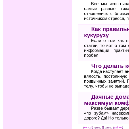
Все мы испытыва
самые разные: тяж
отношениях с близк
источником стресса, п
Как правиль
кукурузу
Если о том как п
статей, то вот о том
информации практи
пробел.
Что делать к
Когда наступает 
вялость, постоянную
привычных занятий. 
телу, чтобы не выпад
Дачные дома
максимум комф
Разве бывает дерев
«по зубам» насеком
дорого? Да! Но тольк
(
<--
ctrl
) пред. ]
[ след. (
ctrl
-->
)