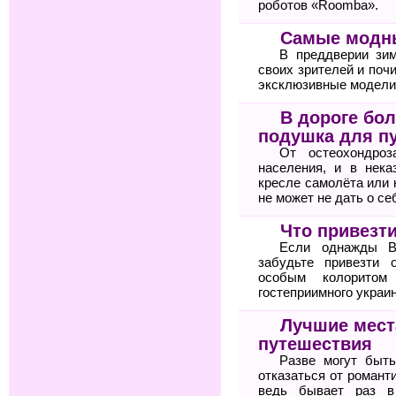
роботов «Roomba».
Самые модны
В преддверии зи
своих зрителей и поч
эксклюзивные модели
В дороге бо
подушка для п
От остеохондро
населения, и в нек
кресле самолёта или 
не может не дать о се
Что привезт
Если однажды В
забудьте привезти 
особым колоритом
гостеприимного украин
Лучшие мест
путешествия
Разве могут быт
отказаться от романт
ведь бывает раз в