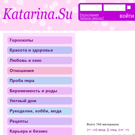
Регистрация
Забыли пароль?
Гороскопы
Красота и здоровье
Любовь и секс
Отношения
Проба пера
Беременность и роды
Уютный дом
Рукоделие, хобби, мода
Рецепты
Всего 744 материала
(
<--
ctrl
) пред. ]
[ след. (
ctrl
-->
)
Карьера и бизнес