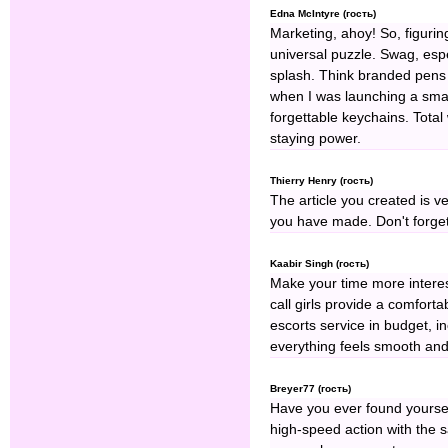
Edna McIntyre (гость)
Marketing, ahoy! So, figurin
universal puzzle. Swag, espe
splash. Think branded pen
when I was launching a sma
forgettable keychains. Tota
staying power.
Thierry Henry (гость)
The article you created is ve
you have made. Don't forget t
Kaabir Singh (гость)
Make your time more interes
call girls provide a comfort
escorts service in budget, inc
everything feels smooth and
Breyer77 (гость)
Have you ever found yourself
high-speed action with the 