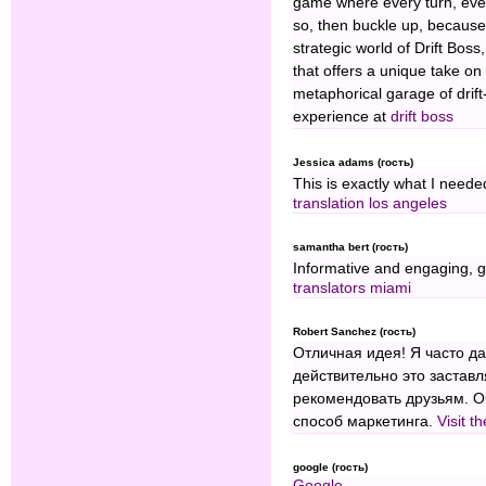
game where every turn, ever
so, then buckle up, because 
strategic world of Drift Boss
that offers a unique take on
metaphorical garage of drift-
experience at
drift boss
Jessica adams (гость)
This is exactly what I neede
translation los angeles
samantha bert (гость)
Informative and engaging, 
translators miami
Robert Sanchez (гость)
Отличная идея! Я часто д
действительно это застав
рекомендовать друзьям. О
способ маркетинга.
Visit t
google (гость)
Google