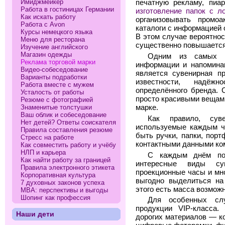
Имиджмейкер
печатную рекламу, пиар
Работа в гостиницах Германии
изготовление папок с л
Как искать работу
организовывать промоа
Работа с Avon
каталоги с информацией
Курсы немецкого языка
В этом случае вероятнос
Меню для ресторана
существенно повышается
Изучение английского
Магазин одежды
Одним из самых э
Реклама торговой марки
информации и напоминан
Видео-собеседование
является сувенирная п
Варианты подработки
известности, надёжн
Работа вместе с мужем
определённого бренда. 
Усталость от работы
просто красивыми вещами
Резюме с фотографией
марке.
Знаменитые толстушки
Ваш облик и собеседование
Как правило, сув
Нет детей? Ответы соискателя
используемые каждым че
Правила составления резюме
быть ручки, папки, пор
Стресс на работе
контактными данными ко
Как совместить работу и учёбу
НЛП и карьера
С каждым днём по
Как найти работу за границей
интересные виды суве
Правила электронного этикета
проекционные часы и мно
Корпоративная культура
выгодно выделиться на
7 духовных законов успеха
этого есть масса возмож
МВА: перспективы и выгоды
Шопинг как профессия
Для особенных слу
продукции VIP-класса.
Наши дети
дорогих материалов — к