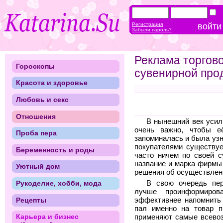
Регистрация
Забыли пароль?
Реклама торгов
Гороскопы
сувенирной про
Красота и здоровье
Любовь и секс
Отношения
В нынешний век уси
очень важно, чтобы её
Проба пера
запоминалась и была узн
покупателями существуе
Беременность и роды
часто ничем по своей с
название и марка фирмы
Уютный дом
решения об осуществлени
Рукоделие, хобби, мода
В свою очередь пер
лучше проинформиров
Рецепты
эффективнее напомнить 
пал именно на товар п
Карьера и бизнес
применяют самые всевоз