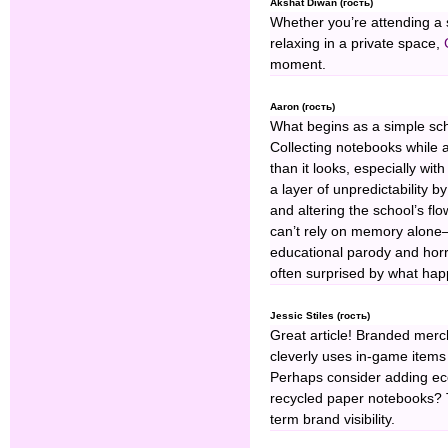
Akshat Diwan (гость)
Whether you’re attending a so
relaxing in a private space,
moment.
Aaron (гость)
What begins as a simple sch
Collecting notebooks while a
than it looks, especially with
a layer of unpredictability 
and altering the school’s fl
can’t rely on memory alone—
educational parody and hor
often surprised by what hap
Jessic Stiles (гость)
Great article! Branded merc
cleverly uses in-game items
Perhaps consider adding eco-
recycled paper notebooks? T
term brand visibility.