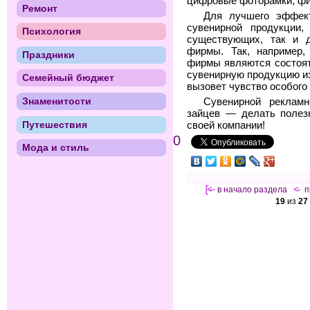
цифровые фоторамки, фир
Ремонт
Для лучшего эффек
сувенирной продукции
Психология
существующих, так и д
фирмы. Так, например,
Праздники
фирмы являются состоят
сувенирную продукцию из
Семейный бюджет
вызовет чувство особого
Знаменитости
Сувенирной реклам
зайцев — делать полез
Путешествия
своей компании!
0
Мода и стиль
[<—
в начало раздела
<-
п
19
из
27