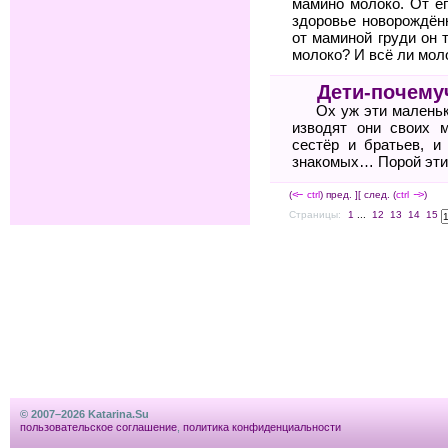
мамино молоко. От ег
здоровье новорождён
от маминой груди он 
молоко? И всё ли мол
Дети-почему
Ох уж эти маленьк
изводят они своих 
сестёр и братьев, и
знакомых… Порой эти 
(
<--
ctrl
) пред. ]
[ след. (
ctrl
-->
)
Страницы:
1
...
12
13
14
15
© 2007–2026 Katarina.Su
пользовательское соглашение
,
политика конфиденциальности