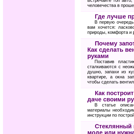
Встречайте топ авто
человечества в проше
Где лучше п
В первую очередь
вам хочется: ласков
природы, комфорта и 
Почему запо
Как сделать ве
руками
Поставив пласти
сталкиваются с неож
душно, запахи из ку
квартире, а окна за
чтобы сделать венти
Как построи
даче своими р
В статье описа
материалы необходим
инструкции по постро
Стеклянный 
моде или нужн