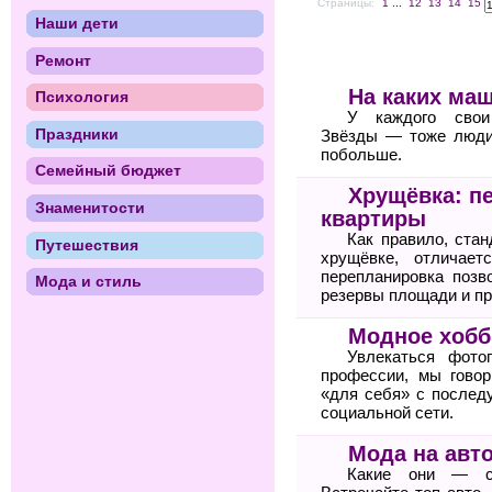
Страницы:
1
...
12
13
14
15
Наши дети
Ремонт
На каких ма
Психология
У каждого свои
Праздники
Звёзды — тоже люди
побольше.
Семейный бюджет
Хрущёвка: п
Знаменитости
квартиры
Как правило, стан
Путешествия
хрущёвке, отличает
перепланировка позв
Мода и стиль
резервы площади и пр
Модное хобб
Увлекаться фото
профессии, мы гово
«для себя» с послед
социальной сети.
Мода на авт
Какие они — с