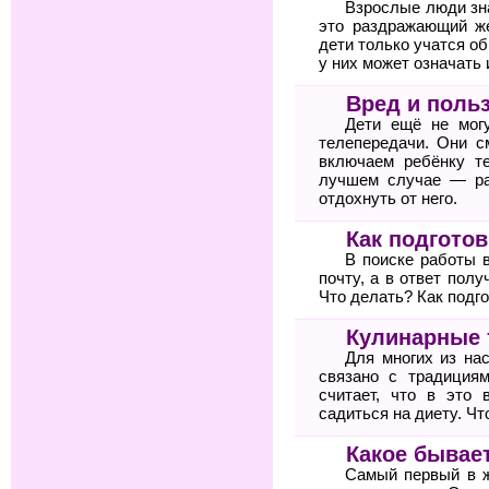
Взрослые люди зна
это раздражающий же
дети только учатся о
у них может означать и
Вред и поль
Дети ещё не мог
телепередачи. Они с
включаем ребёнку т
лучшем случае — ра
отдохнуть от него.
Как подгото
В поиске работы 
почту, а в ответ пол
Что делать? Как подг
Кулинарные 
Для многих из нас
связано с традициям
считает, что в это 
садиться на диету. Ч
Какое бывае
Самый первый в 