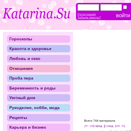
Регистрация
Забыли пароль?
Гороскопы
Красота и здоровье
Любовь и секс
Отношения
Проба пера
Беременность и роды
Уютный дом
Рукоделие, хобби, мода
Рецепты
Всего 744 материала
(
<--
ctrl
) пред. ]
[ след. (
ctrl
-->
)
Карьера и бизнес