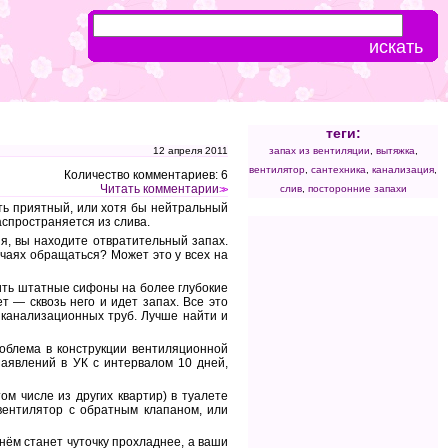
теги:
12 апреля 2011
запах из вентиляции
,
вытяжка
,
вентилятор
,
сантехника
,
канализация
,
Количество комментариев: 6
Читать комментарии
слив
,
посторонние запахи
>>
ть приятный, или хотя бы нейтральный
аспространяется из слива.
ня, вы находите отвратительный запах.
лучаях обращаться? Может это у всех на
нить штатные сифоны на более глубокие
т — сквозь него и идет запах. Все это
 канализационных труб. Лучше найти и
роблема в конструкции вентиляционной
аявлений в УК с интервалом 10 дней,
ом числе из других квартир) в туалете
вентилятор с обратным клапаном, или
 нём станет чуточку прохладнее, а ваши