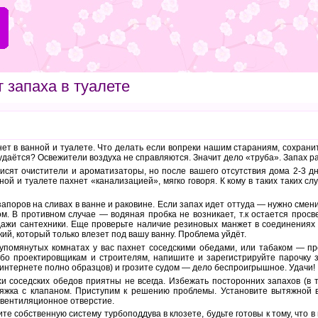
т запаха в туалете
ет в ванной и туалете. Что делать если вопреки нашим стараниям, сохрани
 удаётся? Освежители воздуха не справляются. Значит дело «труба». Запах р
висят очистители и ароматизаторы, но после вашего отсутствия дома 2-3 д
ной и туалете пахнет «канализацией», мягко говоря. К кому в таких таких с
запоров на сливах в ванне и раковине. Если запах идет оттуда — нужно сме
м. В противном случае — водяная пробка не возникает, т.к остается просве
дажи сантехники. Еще проверьте наличие резиновых манжет в соединениях
ий, который только влезет под вашу ванну. Проблема уйдёт.
в упомянутых комнатах у вас пахнет соседскими обедами, или табаком — п
бо проектировщикам и строителям, напишите и зарегистрируйте парочку з
 интернете полно образцов) и грозите судом — дело беспроигрышное. Удачи!
хи соседских обедов приятны не всегда. Избежать посторонних запахов (в т
яжка с клапаном. Приступим к решению проблемы. Установите вытяжной 
 вентиляционное отверстие.
ите собственную систему турбоподдува в клозете, будьте готовы к тому, что в