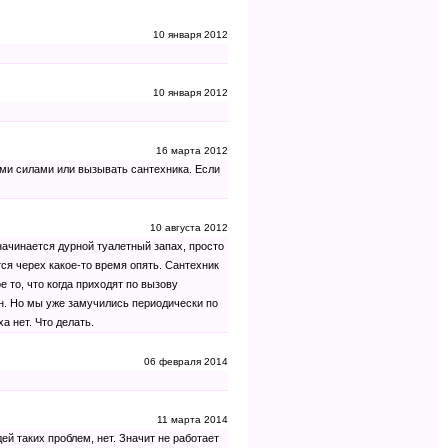
10 января 2012
10 января 2012
16 марта 2012
оими силами или вызывать сантехника. Если
10 августа 2012
 начинается дурной туалетный запах, просто
тся черех какое-то время опять. Сантехник
е то, что когда приходят по вызову
ан. Но мы уже замучились периодически по
а нет. Что делать.
06 февраля 2014
11 марта 2014
дей таких проблем, нет. Значит не работает