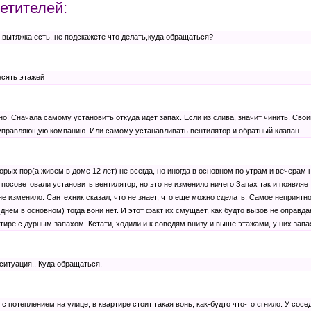
етителей:
,вытяжка есть..не подскажете что делать,куда обращаться?
есять этажей
ано! Сначала самому установить откуда идёт запах. Если из слива, значит чинить. Св
 управляющую компанию. Или самому устанавливать вентилятор и обратный клапан.
торых пор(а живем в доме 12 лет) не всегда, но иногда в основном по утрам и вечерам
 посоветовали установить вентилятор, но это не изменило ничего Запах так и появляе
не изменило. Сантехник сказал, что не знает, что еще можно сделать. Самое неприятно
днем в основном) тогда вони нет. И этот факт их смущает, как будто вызов не оправд
тире с дурным запахом. Кстати, ходили и к соведям внизу и выше этажами, у них запах
 ситуация.. Куда обращаться.
 с потеплением на улице, в квартире стоит такая вонь, как-будто что-то сгнило. У сосе