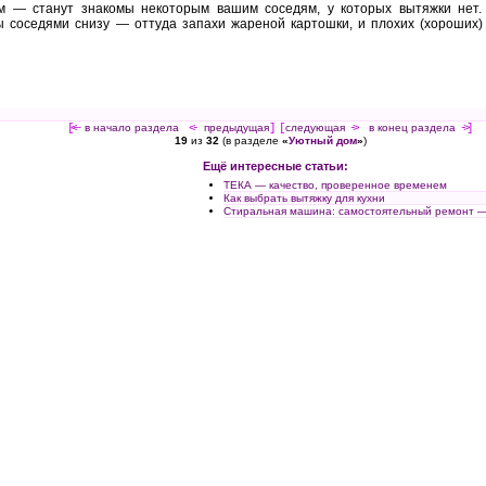
м — станут знакомы некоторым вашим соседям, у которых вытяжки нет.
 соседями снизу — оттуда запахи жареной картошки, и плохих (хороших)
[<—
в начало раздела
<-
предыдущая
] [
следующая
->
в конец раздела
->]
19
из
32
(в разделе
«
Уютный дом
»
)
Ещё интересные статьи:
ТЕКА — качество, проверенное временем
Как выбрать вытяжку для кухни
Стиральная машина: самостоятельный ремонт — 