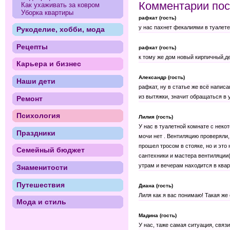
Комментарии пос
Как ухаживать за ковром
Уборка квартиры
рафкат (гость)
у нас пахнет фекалиями в туалете
Рукоделие, хобби, мода
Рецепты
рафкат (гость)
к тому же дом новый кирпичный,д
Карьера и бизнес
Александр (гость)
Наши дети
рафкат, ну в статье же всё напис
из вытяжки, значит обращаться в
Ремонт
Психология
Лилия (гость)
У нас в туалетной комнате с неко
Праздники
мочи нет . Вентиляцию проверяли,
прошел тросом в стояке, но и это 
Семейный бюджет
сантехники и мастера вентиляции(
утрам и вечерам находится в квар
Знаменитости
Путешествия
Диана (гость)
Лиля как я вас понимаю! Такая же
Мода и стиль
Мадина (гость)
У нас, таже самая ситуация, связи