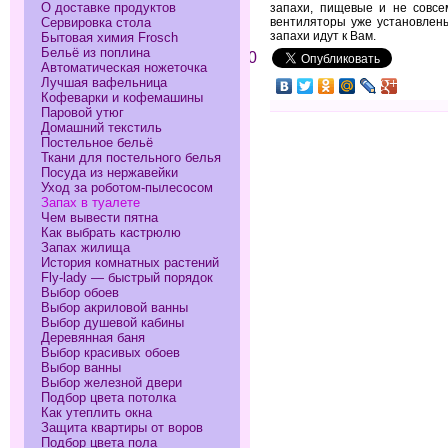
О доставке продуктов
запахи, пищевые и не совсе
вентиляторы уже установлены
Сервировка стола
запахи идут к Вам.
Бытовая химия Frosch
Бельё из поплина
0
Автоматическая ножеточка
Лучшая вафельница
Кофеварки и кофемашины
Паровой утюг
Домашний текстиль
Постельное бельё
Ткани для постельного белья
Посуда из нержавейки
Уход за роботом-пылесосом
Запах в туалете
Чем вывести пятна
Как выбрать кастрюлю
Запах жилища
История комнатных растений
Fly-lady — быстрый порядок
Выбор обоев
Выбор акриловой ванны
Выбор душевой кабины
Деревянная баня
Выбор красивых обоев
Выбор ванны
Выбор железной двери
Подбор цвета потолка
Как утеплить окна
Защита квартиры от воров
Подбор цвета пола