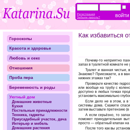
Регистрация
Забыли пароль?
Как избавиться о
Гороскопы
Красота и здоровье
Любовь и секс
Почему-то неприятно пахн
запах в туалетной комнате не
Отношения
Туалет и ванная чистые, 
Знакомо? Приезжаете, а в ван
Проба пера
нижних этажах так?
Проверьте качество гидро
Беременность и роды
или вообще на трубу с колено
доступно в любых точках про
установить максимально глубок
Уютный дом
Если дело не в этом, а 
Домашние животные
системы дома. Скажите спаси
Кухня
затем выставьте претензию (в
Постельные принадлежности
Техника, гаджеты
А если серьёзно, то запа
поможет принудительная выт
Приусадебный участок, дача
просто — обратный клапан на
Интерьер и мебель
Домашние растения
После того как вы установ