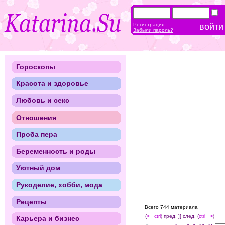
Регистрация
Забыли пароль?
Гороскопы
Красота и здоровье
Любовь и секс
Отношения
Проба пера
Беременность и роды
Уютный дом
Рукоделие, хобби, мода
Рецепты
Всего 744 материала
(
<--
ctrl
) пред. ]
[ след. (
ctrl
-->
)
Карьера и бизнес