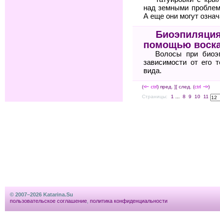
над земными проблем
А еще они могут означ
Биоэпиляция
помощью воск
Волосы при биоэ
зависимости от его 
вида.
(
<--
ctrl
) пред. ]
[ след. (
ctrl
-->
)
Страницы:
1
...
8
9
10
11
© 2007–2026 Katarina.Su
пользовательское соглашение
,
политика конфиденциальности