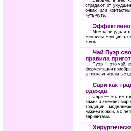
Сегодня, в век к
страдают от ухудшен
очках или контактн
чуть-чуть.
Эффективное
Можно ли удалить
миллины женщин, стр
коже.
Чай Пуэр сво
правила приго
Пуэр — это чай, к
ферментации приобре
а также уникальные ц
Сари как тр
одежда
Сари — это не то
важный элемент миро
традиций, модельер
нижней юбкой, а с ле
вариантами.
Хирургическ