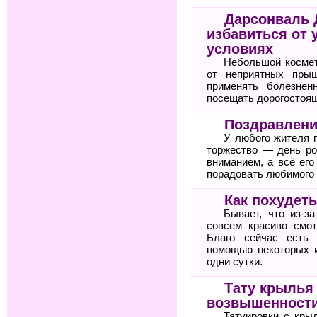
Дарсонваль 
избавиться от 
условиях
Небольшой космет
от неприятных пры
применять болезне
посещать дорогостоящ
Поздравлени
У любого жителя 
торжество — день ро
вниманием, а всё его
порадовать любимого 
Как похудет
Бывает, что из-з
совсем красиво смот
Благо сейчас есть
помощью некоторых и
одни сутки.
Тату крылья
возвышенност
Татуировки с кры