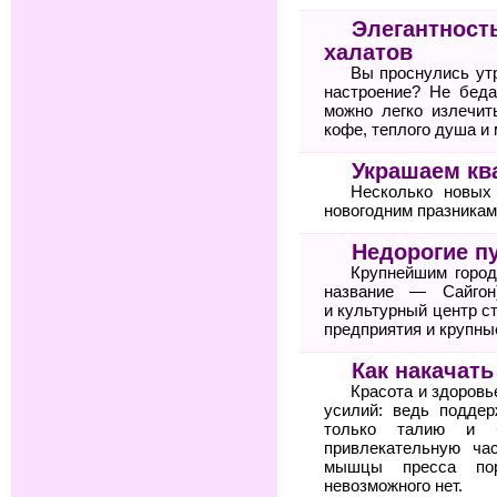
Элегантност
халатов
Вы проснулись утр
настроение? Не беда
можно легко излечит
кофе, теплого душа и 
Украшаем кв
Несколько новых
новогодним празникам
Недорогие п
Крупнейшим горо
название — Сайгон
и культурный центр 
предприятия и крупны
Как накачат
Красота и здоров
усилий: ведь подде
только талию и 
привлекательную ча
мышцы пресса пор
невозможного нет.