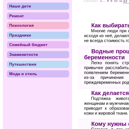
Страницы:
1
...
8
9
10
11
Наши дети
Ремонт
Как выбират
Психология
Многие люди при 
Праздники
исходя из неё, делаю
не всегда стоимость г
Семейный бюджет
Водные проц
Знаменитости
беременности
Легко понять ст
Путешествия
привычке расслабить
появлением беременн
Мода и стиль
из-за причинения
преждевременных род
Как делаетс
Подтяжка живот
женщинам и мужчинам
приводит к образова
кожи и жировой ткани.
Кому нужны 